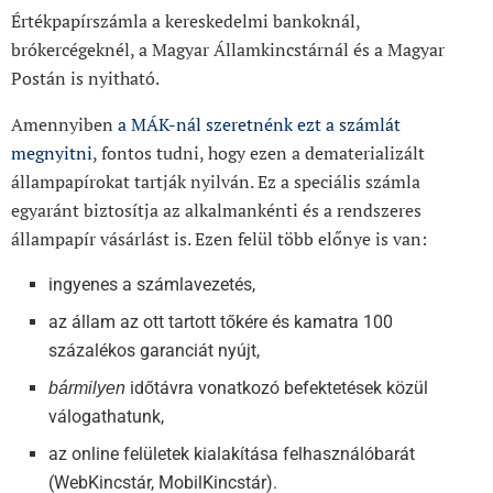
Értékpapírszámla a kereskedelmi bankoknál,
brókercégeknél, a Magyar Államkincstárnál és a Magyar
Postán is nyitható.
Amennyiben
a MÁK-nál szeretnénk ezt a számlát
megnyitni
, fontos tudni, hogy ezen a dematerializált
állampapírokat tartják nyilván. Ez a speciális számla
egyaránt biztosítja az alkalmankénti és a rendszeres
állampapír vásárlást is. Ezen felül több előnye is van:
ingyenes a számlavezetés,
az állam az ott tartott tőkére és kamatra 100
százalékos garanciát nyújt,
időtávra vonatkozó befektetések közül
bármilyen
válogathatunk,
az online felületek kialakítása felhasználóbarát
(WebKincstár, MobilKincstár).