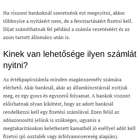
Ha viszont bankoknál szeretnénk ezt megnyitni, akkor
többnyire a nyitásért nem, de a fenntartásáért fizetni kell.
Díjat számíthatnak fel például a számla vezetéséért és az
azon tartott állomány után is.
Kinek van lehetősége ilyen számlát
nyitni?
Az értékpapírszámla minden magánszemély számára
elérhető. Akár banknál, akár az államkincstárnál nyitjuk
meg, ez egy gyors és egyszerű folyamat. A bankok viszont
előírhatnak olyan kikötést, hogy az adott banknál
rendelkezni kell egy fizetési számlával. Ezen felül az
adóazonosító jelünk is szükséges, ugyanis a
megtakarításokon keletkezett kamatból jó eséllyel adót kell
fizetni (pl. osztalék vagy árfolyamnyereség alapján).