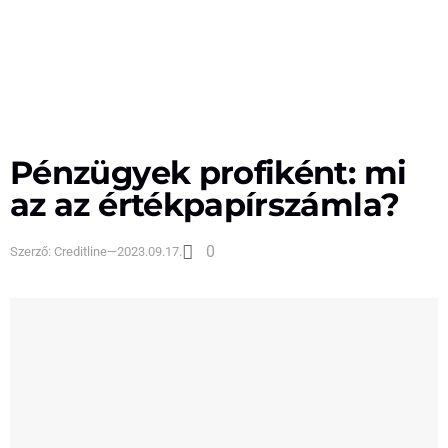
Pénzügyek profiként: mi
az az értékpapírszámla?
0
Szerző:
Creditline
—
2023.09.17.