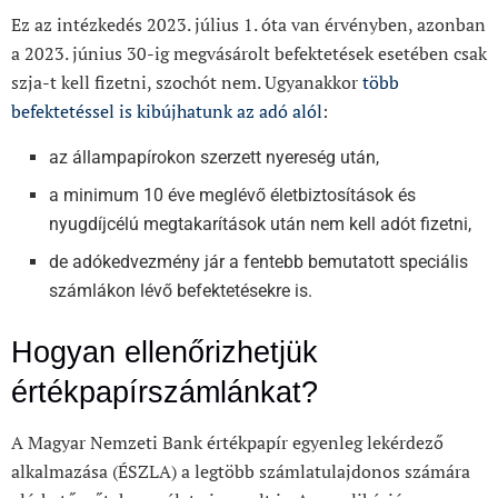
Ez az intézkedés 2023. július 1. óta van érvényben, azonban
a 2023. június 30-ig megvásárolt befektetések esetében csak
szja-t kell fizetni, szochót nem. Ugyanakkor
több
befektetéssel is kibújhatunk az adó alól
:
az állampapírokon szerzett nyereség után,
a minimum 10 éve meglévő életbiztosítások és
nyugdíjcélú megtakarítások után nem kell adót fizetni,
de adókedvezmény jár a fentebb bemutatott speciális
számlákon lévő befektetésekre is.
Hogyan ellenőrizhetjük
értékpapírszámlánkat?
A Magyar Nemzeti Bank értékpapír egyenleg lekérdező
alkalmazása (ÉSZLA) a legtöbb számlatulajdonos számára