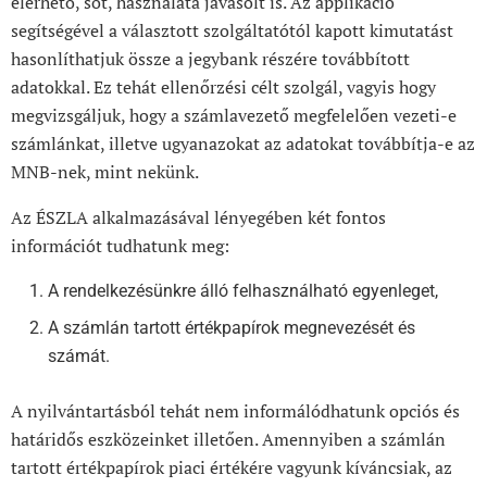
elérhető, sőt, használata javasolt is. Az applikáció
segítségével a választott szolgáltatótól kapott kimutatást
hasonlíthatjuk össze a jegybank részére továbbított
adatokkal. Ez tehát ellenőrzési célt szolgál, vagyis hogy
megvizsgáljuk, hogy a számlavezető megfelelően vezeti-e
számlánkat, illetve ugyanazokat az adatokat továbbítja-e az
MNB-nek, mint nekünk.
Az ÉSZLA alkalmazásával lényegében két fontos
információt tudhatunk meg:
A rendelkezésünkre álló felhasználható egyenleget,
A számlán tartott értékpapírok megnevezését és
számát.
A nyilvántartásból tehát nem informálódhatunk opciós és
határidős eszközeinket illetően. Amennyiben a számlán
tartott értékpapírok piaci értékére vagyunk kíváncsiak, az