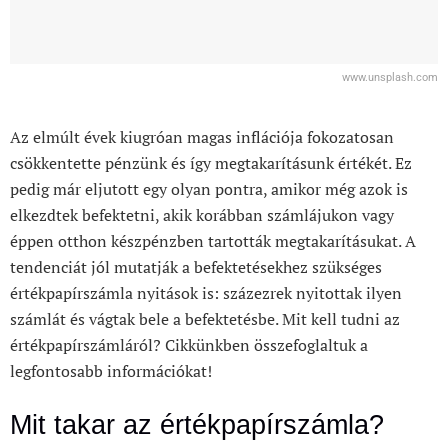
www.unsplash.com
Az elmúlt évek kiugróan magas inflációja fokozatosan
csökkentette pénzünk és így megtakarításunk értékét. Ez
pedig már eljutott egy olyan pontra, amikor még azok is
elkezdtek befektetni, akik korábban számlájukon vagy
éppen otthon készpénzben tartották megtakarításukat. A
tendenciát jól mutatják a befektetésekhez szükséges
értékpapírszámla nyitások is: százezrek nyitottak ilyen
számlát és vágtak bele a befektetésbe. Mit kell tudni az
értékpapírszámláról? Cikkünkben összefoglaltuk a
legfontosabb információkat!
Mit takar az értékpapírszámla?