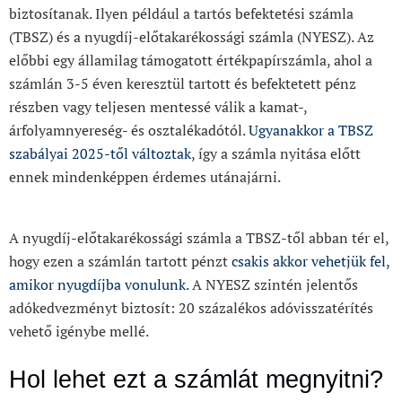
biztosítanak. Ilyen például a tartós befektetési számla
(TBSZ) és a nyugdíj-előtakarékossági számla (NYESZ). Az
előbbi egy államilag támogatott értékpapírszámla, ahol a
számlán 3-5 éven keresztül tartott és befektetett pénz
részben vagy teljesen mentessé válik a kamat-,
árfolyamnyereség- és osztalékadótól.
Ugyanakkor a TBSZ
szabályai 2025-től változtak
, így a számla nyitása előtt
ennek mindenképpen érdemes utánajárni.
A nyugdíj-előtakarékossági számla a TBSZ-től abban tér el,
hogy ezen a számlán tartott pénzt
csakis akkor vehetjük fel,
amikor nyugdíjba vonulunk
. A NYESZ szintén jelentős
adókedvezményt biztosít: 20 százalékos adóvisszatérítés
vehető igénybe mellé.
Hol lehet ezt a számlát megnyitni?