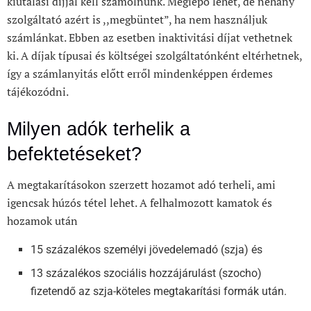
kiutalási díjjal kell számolnunk. Meglepő lehet, de néhány
szolgáltató azért is ,,megbüntet”, ha nem használjuk
számlánkat. Ebben az esetben inaktivitási díjat vethetnek
ki. A díjak típusai és költségei szolgáltatónként eltérhetnek,
így a számlanyitás előtt erről mindenképpen érdemes
tájékozódni.
Milyen adók terhelik a
befektetéseket?
A megtakarításokon szerzett hozamot adó terheli, ami
igencsak húzós tétel lehet. A felhalmozott kamatok és
hozamok után
15 százalékos személyi jövedelemadó (szja) és
13 százalékos szociális hozzájárulást (szocho)
fizetendő az szja-köteles megtakarítási formák után.