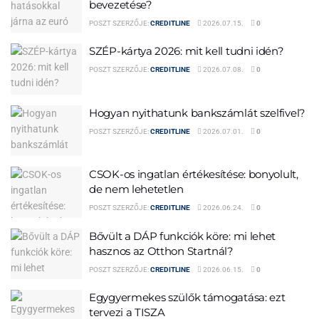
bevezetése?
POSZT SZERZŐJE:
CREDITLINE
2026.07.15.
0
SZÉP-kártya 2026: mit kell tudni idén?
POSZT SZERZŐJE:
CREDITLINE
2026.07.08.
0
Hogyan nyithatunk bankszámlát szelfivel?
POSZT SZERZŐJE:
CREDITLINE
2026.07.01.
0
CSOK-os ingatlan értékesítése: bonyolult,
de nem lehetetlen
POSZT SZERZŐJE:
CREDITLINE
2026.06.24.
0
Bővült a DÁP funkciók köre: mi lehet
hasznos az Otthon Startnál?
POSZT SZERZŐJE:
CREDITLINE
2026.06.15.
0
Egygyermekes szülők támogatása: ezt
tervezi a TISZA