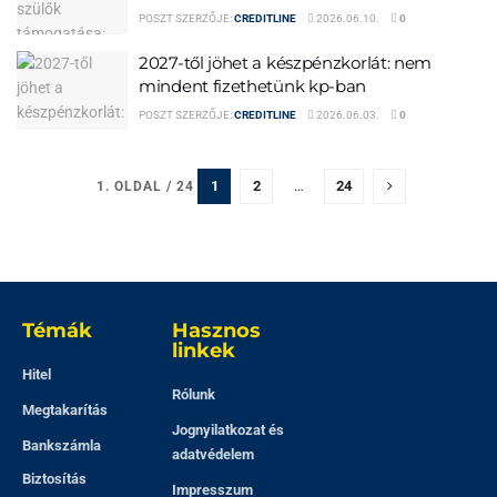
POSZT SZERZŐJE:
CREDITLINE
2026.06.10.
0
2027-től jöhet a készpénzkorlát: nem
mindent fizethetünk kp-ban
POSZT SZERZŐJE:
CREDITLINE
2026.06.03.
0
1
2
…
24
1. OLDAL / 24
Témák
Hasznos
linkek
Hitel
Rólunk
Megtakarítás
Jognyilatkozat és
Bankszámla
adatvédelem
Biztosítás
Impresszum