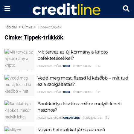
Főoldal
Címke
Tippek-trükkök
Címke:
Tippek-trükkök
Mit tervez az új kormány a kripto
befektetésekkel?
POSZT SZERZŐJE:
DORI
2026.08.07.
0
Vedd meg most, fizesd ki később – mit tud
ez a szolgáltatás?
POSZT SZERZŐJE:
DORI
2026.08.03.
0
Bankkártya kisokos: mikor melyik lehet
hasznos?
POSZT SZERZŐJE:
CREDITLINE
2026.07.22.
0
Milyen hatásokkal járna az euró