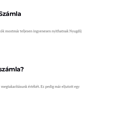
 Számla
ítók mostmár teljesen ingyenesen nyithatnak Nyugdíj
rszámla?
megtakarításunk értékét. Ez pedig már eljutott egy