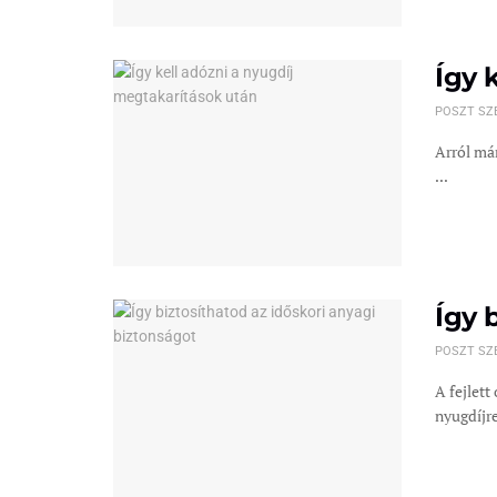
Így 
POSZT SZ
Arról már
...
Így 
POSZT SZ
A fejlet
nyugdíjre