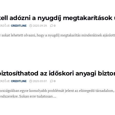
kell adózni a nyugdíj megtakarítások
ERZŐJE:
CREDITLINE
2025.09.29.
0
 sokat lehetett olvasni, hogy a nyugdíj megtakarítás mindenkinek ajánlott
biztosíthatod az időskori anyagi bizt
ERZŐJE:
CREDITLINE
2025.03.07.
0
t országokban egyre komolyabb problémát jelent az elöregedő társadalom, 
ndszerekre. Sokan erre tudatosan ...