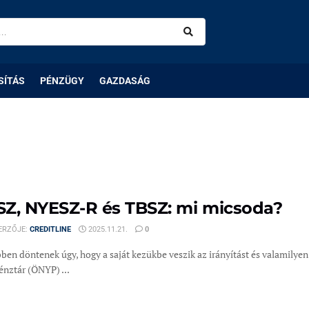
SÍTÁS
PÉNZÜGY
GAZDASÁG
Z, NYESZ-R és TBSZ: mi micsoda?
ERZŐJE:
CREDITLINE
2025.11.21.
0
ben döntenek úgy, hogy a saját kezükbe veszik az irányítást és valamilye
énztár (ÖNYP) ...