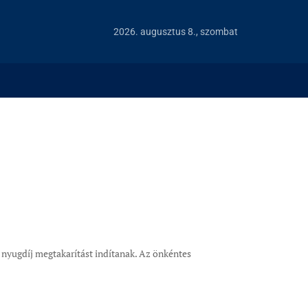
2026. augusztus 8., szombat
n nyugdíj megtakarítást indítanak. Az önkéntes