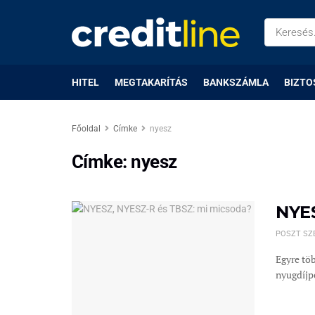
HITEL
MEGTAKARÍTÁS
BANKSZÁMLA
BIZTO
Főoldal
Címke
nyesz
Címke:
nyesz
NYES
POSZT SZ
Egyre töb
nyugdíjp