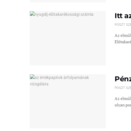
Itt 
POSZT SZ
Az elmúl
Előtakaré
Pénz
POSZT SZ
Az elmúlt
olyan pont