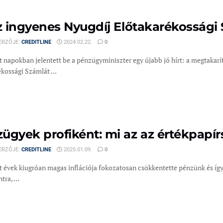
az ingyenes Nyugdíj Előtakarékossági
ERZŐJE:
CREDITLINE
2024.02.22.
0
t napokban jelentett be a pénzügyminiszter egy újabb jó hírt: a megtakar
kossági Számlát ...
ügyek profiként: mi az az értékpapí
ERZŐJE:
CREDITLINE
2025.01.09.
0
 évek kiugróan magas inflációja fokozatosan csökkentette pénzünk és így 
ra, ...