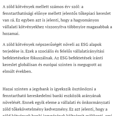
A zöld kötvények mellett számos érv szól: a
fenntarthatósági előnye mellett jelentős tőkepiaci kereslet
van rá. Ez egyben azt is jelenti, hogy a hagyományos
vállalati kötvényekhez viszonyítva többnyire magasabbak a
hozamai.
A zöld kötvények népszerűségét növeli az ESG alapok
terjedése is. Ezek a szociális és felelős vállalatirányítási
befektetésekre fókuszálnak. Az ESG befektetések iránti
kereslet globálisan és európai szinten is megugrott az
elmúlt években.
Hazai szinten a jegybank is igyekszik ösztönözni a
fenntartható kereskedelmi banki eszközök arányának
növelését. Ennek egyik eleme a vállalati és önkormányzati
zöld tőkekövetelmény kedvezmény. Ez azt jelenti, hogy a
zöld kötvények banki jegyzésének költségeit csökkenti, ami