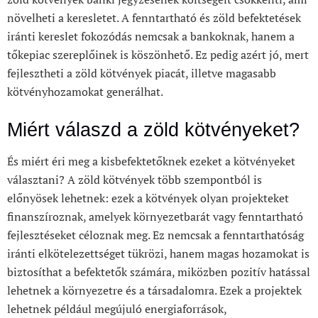
növelheti a keresletet. A fenntartható és zöld befektetések
iránti kereslet fokozódás nemcsak a bankoknak, hanem a
tőkepiac szereplőinek is köszönhető. Ez pedig azért jó, mert
fejlesztheti a zöld kötvények piacát, illetve magasabb
kötvényhozamokat generálhat.
Miért válaszd a zöld kötvényeket?
És miért éri meg a kisbefektetőknek ezeket a kötvényeket
választani? A zöld kötvények több szempontból is
előnyösek lehetnek: ezek a kötvények olyan projekteket
finanszíroznak, amelyek környezetbarát vagy fenntartható
fejlesztéseket céloznak meg. Ez nemcsak a fenntarthatóság
iránti elkötelezettséget tükrözi, hanem magas hozamokat is
biztosíthat a befektetők számára, miközben pozitív hatással
lehetnek a környezetre és a társadalomra. Ezek a projektek
lehetnek például megújuló energiaforrások,