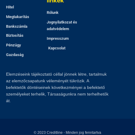
linkek
Hitel
Rólunk
Megtakarítás
Jognyilatkozat és
Bankszámla
adatvédelem
Biztosítás
Impresszum
Pénzügy
Kapcsolat
Gazdaság
Elemzéseink tájékoztató céllal jönnek létre, tartalmuk
az elemzőcsapatunk véleményét tükrözik. A
befektetők döntéseinek következményei a befektető
személyeket terhelik, Társaságunkra nem terhelhetők
át.
© 2023
Creditline
- Minden jog fenntartva