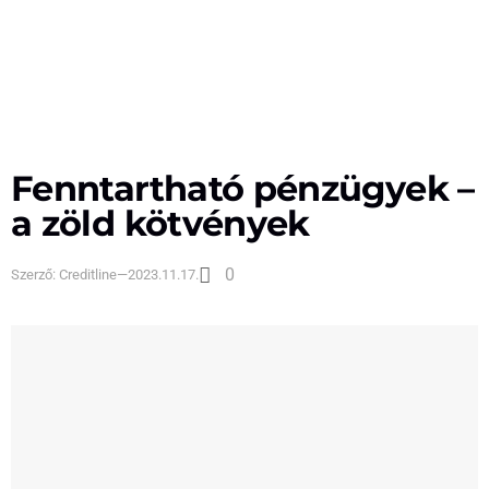
Fenntartható pénzügyek –
a zöld kötvények
0
Szerző:
Creditline
—
2023.11.17.