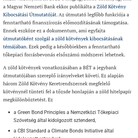
a Magyar Nemzeti Bank ekkor publikálta a
Zöld Kötvény
Kibocsátási Útmutatóját
. Az útmutató legfőbb funkciója a
fenntartható finanszírozás előmozdításának támogatása.
Ennek eszköze ez a dokumentum, ami egyfajta
útmutatóként szolgál a zöld kötvények kibocsátásának
témájában
. Ezek pedig a későbbiekben a fenntartható
tőkepiaci forrásbevonás elsőszámú módszerei lehetnek.
A zöld kötvények vonatkozásában a BÉT a jegybank
útmutatójában szereplő irányelveket követi. Ez alapján
három Zöld Kötvény Keretrendszernek megfelelő
kötvénynél tünteti fel a tőzsde honlapján a zöld hitelpapír
megkülönböztetést. Ez
a Green Bond Principles a Nemzetközi Tőkepiaci
Szövetség által kidolgozott sztenderd,
a CBI Standard a Climate Bonds Initiative által