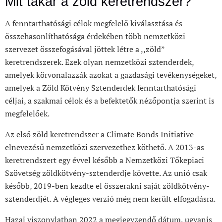
Mit takar a zöld keretrendszer?
A fenntarthatósági célok megfelelő kiválasztása és
összehasonlíthatósága érdekében több nemzetközi
szervezet összefogásával jöttek létre a ,,zöld”
keretrendszerek. Ezek olyan nemzetközi sztenderdek,
amelyek körvonalazzák azokat a gazdasági tevékenységeket,
amelyek a Zöld Kötvény Sztenderdek fenntarthatósági
céljai, a szakmai célok és a befektetők nézőpontja szerint is
megfelelőek.
Az első zöld keretrendszer a Climate Bonds Initiative
elnevezésű nemzetközi szervezethez köthető. A 2013-as
keretrendszert egy évvel később a Nemzetközi Tőkepiaci
Szövetség zöldkötvény-sztenderdje követte. Az unió csak
később, 2019-ben kezdte el összerakni saját zöldkötvény-
sztenderdjét. A végleges verzió még nem került elfogadásra.
Hazai viszonylatban 2022 a megjegyzendő dátum, ugyanis