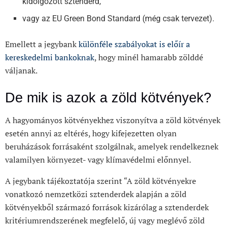
kidolgozott sztenderd,
vagy az EU Green Bond Standard (még csak tervezet).
Emellett a jegybank
különféle szabályokat is előír a
kereskedelmi bankoknak
, hogy minél hamarabb zölddé
váljanak.
De mik is azok a zöld kötvények?
A hagyományos kötvényekhez viszonyítva a zöld kötvények
esetén annyi az eltérés, hogy kifejezetten olyan
beruházások forrásaként szolgálnak, amelyek rendelkeznek
valamilyen környezet- vagy klímavédelmi előnnyel.
A jegybank tájékoztatója szerint “A zöld kötvényekre
vonatkozó nemzetközi sztenderdek alapján a zöld
kötvényekből származó források kizárólag a sztenderdek
kritériumrendszerének megfelelő, új vagy meglévő zöld