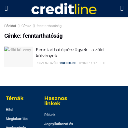
Főoldal
Címke
fenntarthatóság
Címke:
fenntarthatóság
Fenntartható pénzügyek – a zöld
kötvények
POSZT SZERZŐJE:
CREDITLINE
2023.11.17.
0
Témák
Hasznos
linkek
Hitel
Rólunk
Megtakarítás
Jognyilatkozat és
Bankszámla