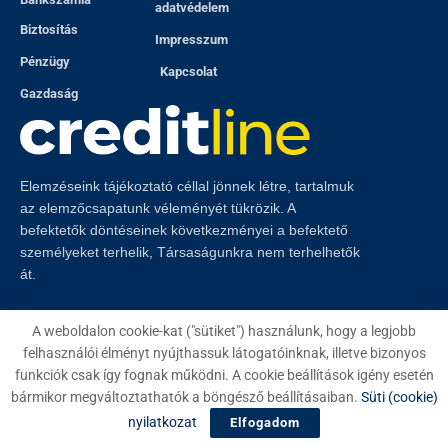
adatvédelem
Biztosítás
Impresszum
Pénzügy
Kapcsolat
Gazdaság
Elemzéseink tájékoztató céllal jönnek létre, tartalmuk
az elemzőcsapatunk véleményét tükrözik. A
befektetők döntéseinek következményei a befektető
személyeket terhelik, Társaságunkra nem terhelhetők
át.
A weboldalon cookie-kat ("sütiket") használunk, hogy a legjobb
felhasználói élményt nyújthassuk látogatóinknak, illetve bizonyos
funkciók csak így fognak működni. A cookie beállítások igény esetén
© 2023
Creditline
- Minden jog fenntartva
bármikor megváltoztathatók a böngésző beállításaiban.
Süti (cookie)
nyilatkozat
Elfogadom