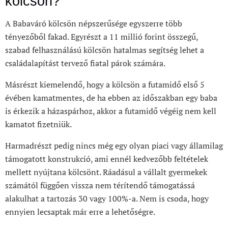
kölcsön?
A Babaváró kölcsön népszerűsége egyszerre több
tényezőből fakad. Egyrészt a 11 millió forint összegű,
szabad felhasználású kölcsön hatalmas segítség lehet a
családalapítást tervező fiatal párok számára.
Másrészt kiemelendő, hogy a kölcsön a futamidő első 5
évében kamatmentes, de ha ebben az időszakban egy baba
is érkezik a házaspárhoz, akkor a futamidő végéig nem kell
kamatot fizetniük.
Harmadrészt pedig nincs még egy olyan piaci vagy államilag
támogatott konstrukció, ami ennél kedvezőbb feltételek
mellett nyújtana kölcsönt. Ráadásul a vállalt gyermekek
számától függően vissza nem térítendő támogatássá
alakulhat a tartozás 30 vagy 100%-a. Nem is csoda, hogy
ennyien lecsaptak már erre a lehetőségre.