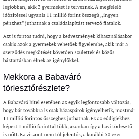
legjobban, akik 3 gyermeket is terveznek. A megfelelő
időzítéssel ugyanis 11 millió forint összegű ,,ingyen
pénzhez” juthatnak a családalapítást tervező fiatalok.
Azt is fontos tudni, hogy a kedvezmények kihasználásakor
csakis azok a gyermekek vehetőek figyelembe, akik már a
szerződés megkötését követően születtek és közös
háztartásban élnek az igénylőkkel.
Mekkora a Babaváró
törlesztőrészlete?
A Babaváró hitel esetében az egyik legfontosabb változás,
hogy bár továbbra is csak házaspárok igényelhetik, mostmár
11 millió forintos összeghez juthatnak. Ez az eddigiekhez
képest 1 millió forinttal több, azonban így a havi törlesztő
is nőtt. Ez viszont nem túl jelentős, a korábbi 50 ezer