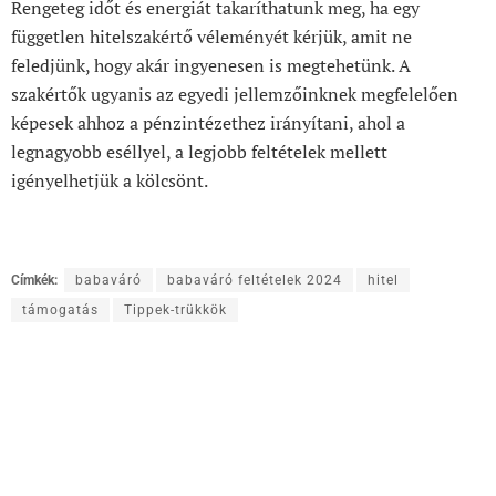
Rengeteg időt és energiát takaríthatunk meg, ha egy
független hitelszakértő véleményét kérjük, amit ne
feledjünk, hogy akár ingyenesen is megtehetünk. A
szakértők ugyanis az egyedi jellemzőinknek megfelelően
képesek ahhoz a pénzintézethez irányítani, ahol a
legnagyobb eséllyel, a legjobb feltételek mellett
igényelhetjük a kölcsönt.
Címkék:
babaváró
babaváró feltételek 2024
hitel
támogatás
Tippek-trükkök