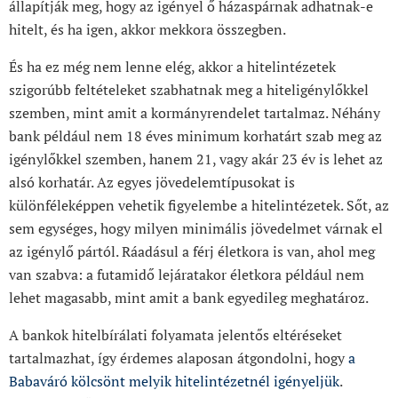
állapítják meg, hogy az igényel ő házaspárnak adhatnak-e
hitelt, és ha igen, akkor mekkora összegben.
És ha ez még nem lenne elég, akkor a hitelintézetek
szigorúbb feltételeket szabhatnak meg a hiteligénylőkkel
szemben, mint amit a kormányrendelet tartalmaz. Néhány
bank például nem 18 éves minimum korhatárt szab meg az
igénylőkkel szemben, hanem 21, vagy akár 23 év is lehet az
alsó korhatár. Az egyes jövedelemtípusokat is
különféleképpen vehetik figyelembe a hitelintézetek. Sőt, az
sem egységes, hogy milyen minimális jövedelmet várnak el
az igénylő pártól. Ráadásul a férj életkora is van, ahol meg
van szabva: a futamidő lejáratakor életkora például nem
lehet magasabb, mint amit a bank egyedileg meghatároz.
A bankok hitelbírálati folyamata jelentős eltéréseket
tartalmazhat, így érdemes alaposan átgondolni, hogy
a
Babaváró kölcsönt melyik hitelintézetnél igényeljük
.