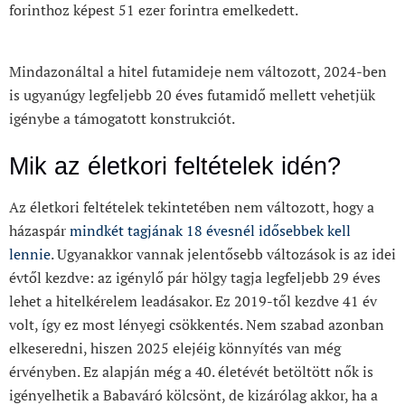
forinthoz képest 51 ezer forintra emelkedett.
Mindazonáltal a hitel futamideje nem változott, 2024-ben
is ugyanúgy legfeljebb 20 éves futamidő mellett vehetjük
igénybe a támogatott konstrukciót.
Mik az életkori feltételek idén?
Az életkori feltételek tekintetében nem változott, hogy a
házaspár
mindkét tagjának 18 évesnél idősebbek kell
lennie
. Ugyanakkor vannak jelentősebb változások is az idei
évtől kezdve: az igénylő pár hölgy tagja legfeljebb 29 éves
lehet a hitelkérelem leadásakor. Ez 2019-től kezdve 41 év
volt, így ez most lényegi csökkentés. Nem szabad azonban
elkeseredni, hiszen 2025 elejéig könnyítés van még
érvényben. Ez alapján még a 40. életévét betöltött nők is
igényelhetik a Babaváró kölcsönt, de kizárólag akkor, ha a