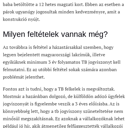
baba betöltötte a 12 hetes magzati kort. Ebben az esetben a
párok ugyanúgy jogosultak minden kedvezményre, amit a
konstrukció nyújt.
Milyen feltételek vannak még?
Az továbbra is feltétel a házastársakkal szemben, hogy
legyen bejelentett magyarországi lakcímük, illetve
egyiküknek minimum 3 év folyamatos TB jogviszonyt kell
felmutatni. Ez az utóbbi feltétel sokak számára azonban
problémát jelenthet.
Fontos azt is tudni, hogy a TB felkelek is megváltoztak.
Mostmár a hazánkban dolgozó, de külföldön adózó ügyfelek
jogviszonyát is figyelembe veszik a 3 éves előírásba. Az is
könnyebbség lett, hogy a tb jogviszony szüneteltetése nem
minősül megszakításnak. Ez azoknak a vállalkozóknak lehet
például jó hír, akik átmenetileg felfüggesztették vállalkozói