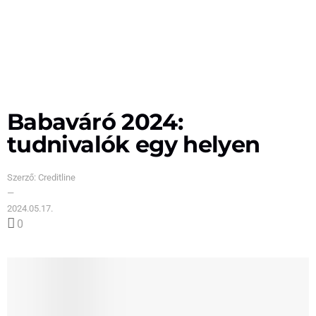
Babaváró 2024:
tudnivalók egy helyen
Szerző:
Creditline
—
2024.05.17.
0