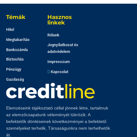
Témák
Hasznos
linkek
Hitel
Rólunk
Megtakarítás
Jognyilatkozat és
Bankszámla
adatvédelem
Biztosítás
Impresszum
Pénzügy
Kapcsolat
Gazdaság
Elemzéseink tájékoztató céllal jönnek létre, tartalmuk
az elemzőcsapatunk véleményét tükrözik. A
befektetők döntéseinek következményei a befektető
személyeket terhelik, Társaságunkra nem terhelhetők
át.