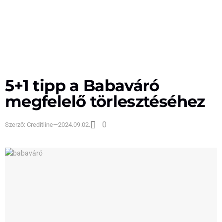
5+1 tipp a Babaváró
megfelelő törlesztéséhez
0
Szerző:
Creditline
—
2024.09.02.