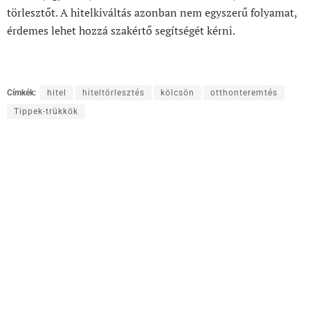
törlesztőt. A hitelkiváltás azonban nem egyszerű folyamat,
érdemes lehet hozzá szakértő segítségét kérni.
Címkék:
hitel
hiteltörlesztés
kölcsön
otthonteremtés
Tippek-trükkök