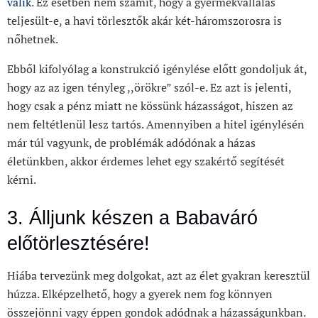
válik
. Ez esetben nem számít, hogy a gyermekvállalás
teljesült-e, a havi törlesztők akár két-háromszorosra is
nőhetnek.
Ebből kifolyólag a konstrukció igénylése előtt gondoljuk át,
hogy az az igen tényleg ,,örökre” szól-e. Ez azt is jelenti,
hogy csak a pénz miatt ne kössünk házasságot, hiszen az
nem feltétlenül lesz tartós. Amennyiben a hitel igénylésén
már túl vagyunk, de problémák adódónak a házas
életünkben, akkor érdemes lehet egy szakértő segítését
kérni.
3. Álljunk készen a Babaváró
előtörlesztésére!
Hiába tervezünk meg dolgokat, azt az élet gyakran keresztül
húzza. Elképzelhető, hogy a gyerek nem fog könnyen
összejönni vagy éppen gondok adódnak a házasságunkban.