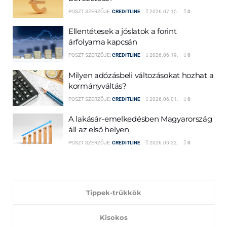
POSZT SZERZŐJE:
CREDITLINE
2026.07.15.
0
Ellentétesek a jóslatok a forint
árfolyama kapcsán
POSZT SZERZŐJE:
CREDITLINE
2026.06.19.
0
Milyen adózásbeli változásokat hozhat a
kormányváltás?
POSZT SZERZŐJE:
CREDITLINE
2026.06.01.
0
A lakásár-emelkedésben Magyarország
áll az első helyen
POSZT SZERZŐJE:
CREDITLINE
2026.05.22.
0
Tippek-trükkök
Kisokos