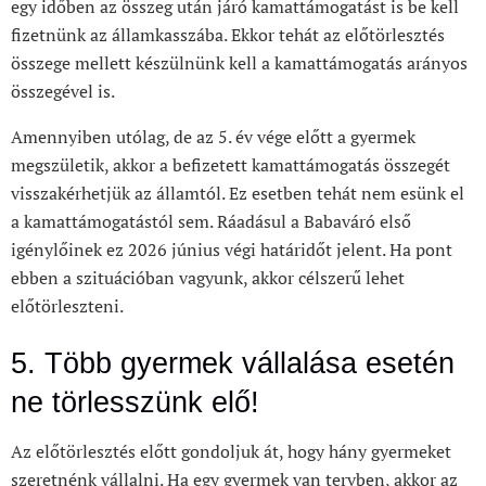
egy időben az összeg után járó kamattámogatást is be kell
fizetnünk az államkasszába. Ekkor tehát az előtörlesztés
összege mellett készülnünk kell a kamattámogatás arányos
összegével is.
Amennyiben utólag, de az 5. év vége előtt a gyermek
megszületik, akkor a befizetett kamattámogatás összegét
visszakérhetjük az államtól. Ez esetben tehát nem esünk el
a kamattámogatástól sem. Ráadásul a Babaváró első
igénylőinek ez 2026 június végi határidőt jelent. Ha pont
ebben a szituációban vagyunk, akkor célszerű lehet
előtörleszteni.
5. Több gyermek vállalása esetén
ne törlesszünk elő!
Az előtörlesztés előtt gondoljuk át, hogy hány gyermeket
szeretnénk vállalni. Ha egy gyermek van tervben, akkor az