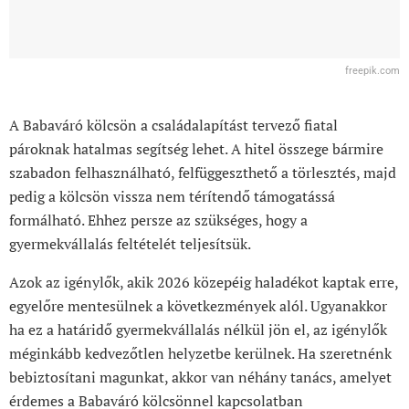
freepik.com
A Babaváró kölcsön a családalapítást tervező fiatal
pároknak hatalmas segítség lehet. A hitel összege bármire
szabadon felhasználható, felfüggeszthető a törlesztés, majd
pedig a kölcsön vissza nem térítendő támogatássá
formálható. Ehhez persze az szükséges, hogy a
gyermekvállalás feltételét teljesítsük.
Azok az igénylők, akik 2026 közepéig haladékot kaptak erre,
egyelőre mentesülnek a következmények alól. Ugyanakkor
ha ez a határidő gyermekvállalás nélkül jön el, az igénylők
méginkább kedvezőtlen helyzetbe kerülnek. Ha szeretnénk
bebiztosítani magunkat, akkor van néhány tanács, amelyet
érdemes a Babaváró kölcsönnel kapcsolatban