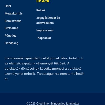
linkek
Hitel
Rólunk
Megtakarítás
Jognyilatkozat és
Bankszámla
adatvédelem
Biztosítás
Impresszum
Pénzügy
Kapcsolat
Gazdaság
Elemzéseink tájékoztató céllal jönnek létre, tartalmuk
az elemzőcsapatunk véleményét tükrözik. A
befektetők döntéseinek következményei a befektető
személyeket terhelik, Társaságunkra nem terhelhetők
át.
© 2023
Creditline
- Minden jog fenntartva