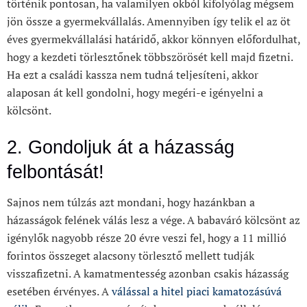
történik pontosan, ha valamilyen okból kifolyólag mégsem
jön össze a gyermekvállalás. Amennyiben így telik el az öt
éves gyermekvállalási határidő, akkor könnyen előfordulhat,
hogy a kezdeti törlesztőnek többszörösét kell majd fizetni.
Ha ezt a családi kassza nem tudná teljesíteni, akkor
alaposan át kell gondolni, hogy megéri-e igényelni a
kölcsönt.
2. Gondoljuk át a házasság
felbontását!
Sajnos nem túlzás azt mondani, hogy hazánkban a
házasságok felének válás lesz a vége. A babaváró kölcsönt az
igénylők nagyobb része 20 évre veszi fel, hogy a 11 millió
forintos összeget alacsony törlesztő mellett tudják
visszafizetni. A kamatmentesség azonban csakis házasság
esetében érvényes. A
válással a hitel piaci kamatozásúvá