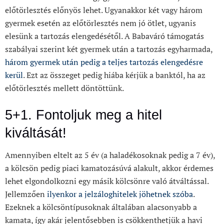
előtörlesztés előnyös lehet. Ugyanakkor két vagy három
gyermek esetén az előtörlesztés nem jó ötlet, ugyanis
elesünk a tartozás elengedésétől. A Babaváró támogatás
szabályai szerint két gyermek után a tartozás egyharmada,
három gyermek után pedig a teljes tartozás elengedésre
kerül
. Ezt az összeget pedig hiába kérjük a banktól, ha az
előtörlesztés mellett döntöttünk.
5+1. Fontoljuk meg a hitel
kiváltását!
Amennyiben eltelt az 5 év (a haladékosoknak pedig a 7 év),
a kölcsön pedig piaci kamatozásúvá alakult, akkor érdemes
lehet elgondolkozni egy másik kölcsönre való átváltással.
Jellemzően
ilyenkor a jelzáloghitelek jöhetnek szóba
.
Ezeknek a kölcsöntípusoknak általában alacsonyabb a
kamata, így akár jelentősebben is csökkenthetjük a havi