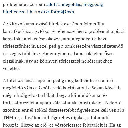
problémára azonban
adott a megoldás, mégpedig
hitelfedezeti biztosítás formájában
.
A változó kamatozású hitelek esetében felmerül a
kamatkockázat is. Ekkor értelemszerűen a problémát a piaci
kamatok emelkedése okozza, ami megnöveli a havi
törlesztőnket is. Ezzel pedig a bank részére visszafizetendő
összeg is több lesz. Amennyiben a kamatok jelentősen
elszállnak, úgy az könnyen törlesztési nehézségekhez
vezethet.
A hitelkockázat kapcsán pedig meg kell említeni a nem
megfelelő választásból eredő kockázatot is. Sokan követik
még mindig el azt a hibát, hogy a kiinduló kamat és
törlesztőrészlet alapján választanak konstrukciót. A döntés
azonban ennél sokkal összetettebb: figyelembe kell venni a
THM-et, a további költségeket és díjakat, a futamidő
hosszát, illetve az elő- és végtörlesztés feltételeit is. Ha az