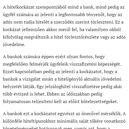
A hitelkockázat szempontjából mind a bank, mind pedig az
ügyfél számára az jelenti a legfontosabb tényezőt, hogy az
adós nem tudja hitelét a szerződés szerint törleszteni. Ez a
kockázat jellemzően akkor merül fel,
ha valamilyen okból
kifolyólag megváltozik a hitel törlesztőrészlete vagy az adós
jövedelme.
A bankok számára éppen ezért olyan fontos, hogy
megfelelően felmérjék ügyfeleik visszafizetési képességét.
Ezzel kapcsolatban pedig az jelenti a kockázatot, hogy a
bankok a vizsgálat során a hiteligénylő aktuális jövedelmi
helyzetét látják. Egy jelzáloghitel visszafizetése pedig akár
több évtized is lehet. Ebben az időszakban pedig
folyamatosan teljesíteni kell az előírt kötelezettségeket.
A bankok ezt a kockázatot egyrészt az önerővel mérséklik. A
különféle
hiteltípusokhoz minimális saját tőkére vonatkozó
követelményeket határoznak meg, vagyis azt, hogy a