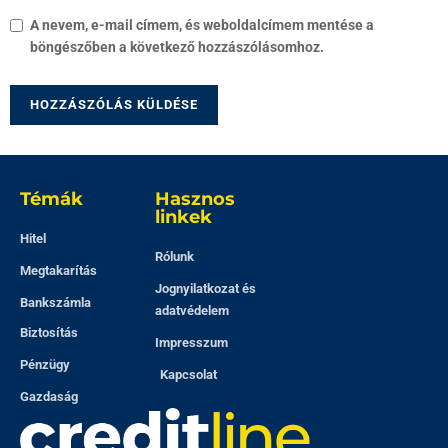
A nevem, e-mail címem, és weboldalcímem mentése a
böngészőben a következő hozzászólásomhoz.
Témák
Hasznos
linkek
Hitel
Rólunk
Megtakarítás
Jognyilatkozat és
Bankszámla
adatvédelem
Biztosítás
Impresszum
Pénzügy
Kapcsolat
Gazdaság