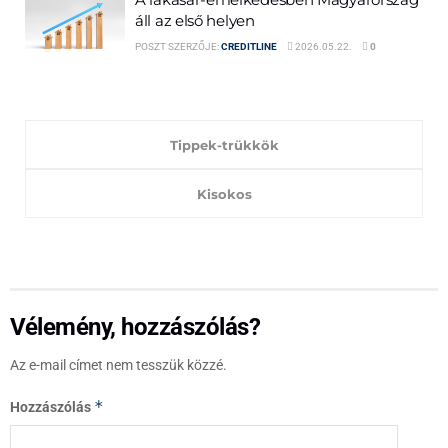
áll az első helyen
POSZT SZERZŐJE:
CREDITLINE
2026.05.22.
0
Tippek-trükkök
Kisokos
Vélemény, hozzászólás?
Az e-mail címet nem tesszük közzé.
*
Hozzászólás