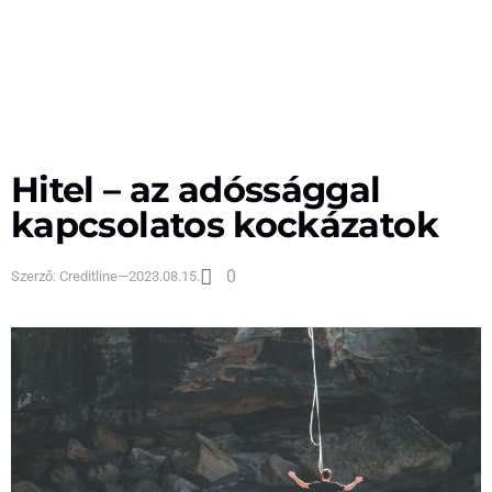
Hitel – az adóssággal
kapcsolatos kockázatok
0
Szerző:
Creditline
—
2023.08.15.