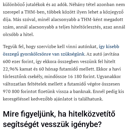
különböző jutalékok és az adók. Néhány tétel azonban nem
szerepel a THM-ben, többek között ilyen lehet a közjegyző
díja
.
Más szóval, minél alacsonyabb a THM-ként megadott
szám, annál alacsonyabb a teljes hiteltörlesztés, azaz annál
olcsóbb a hitel.
Tegyük fel, hogy szervizbe kell vinni autónkat,
így kisebb
összegű gyorskölcsönre van szükségünk
. Az autó javítása
600 ezer forint, így ekkora összegben veszünk fel hitelt
22,96% kamat és 60 hónap futamidő mellett. Ekkor a havi
törlesztőnk csekély, mindössze 16 180 forint. Ugyanakkor
változatlan feltételek mellett a futamidő végére összesen
970 800 forintot fizetünk vissza a banknak. Ennél pedig kis
keresgéléssel kedvezőbb ajánlatot is találhatunk.
Mire figyeljünk, ha hitelközvetítő
segítségét vesszük igénybe?