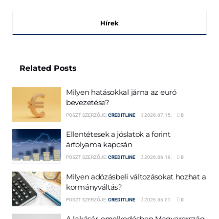
Hírek
Related
Posts
Milyen hatásokkal járna az euró
bevezetése?
POSZT SZERZŐJE:
CREDITLINE
2026.07.15.
0
Ellentétesek a jóslatok a forint
árfolyama kapcsán
POSZT SZERZŐJE:
CREDITLINE
2026.06.19.
0
Milyen adózásbeli változásokat hozhat a
kormányváltás?
POSZT SZERZŐJE:
CREDITLINE
2026.06.01.
0
A lakásár-emelkedésben Magyarország