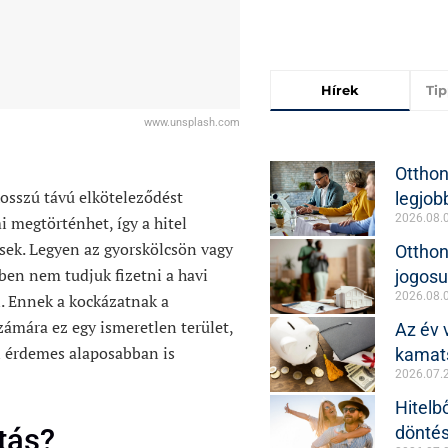
Hírek
Ti
www.unsplash.com
Otthon
hosszú távú elköteleződést
legjob
2026.08.
 megtörténhet, így a hitel
sek. Legyen az gyorskölcsön vagy
Otthon
zben nem tudjuk fizetni a havi
jogosu
2026.08.
. Ennek a kockázatnak a
számára ez egy ismeretlen terület,
Az év 
n érdemes alaposabban is
kamat
2026.07.
Hitelb
döntés
ítás?