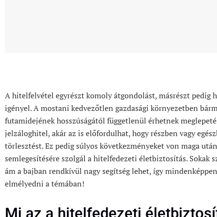
A hitelfelvétel egyrészt komoly átgondolást, másrészt pedig 
igényel. A mostani kedvezőtlen gazdasági környezetben bármi
futamidejének hosszúságától függetlenül érhetnek meglepeté
jelzáloghitel, akár az is előfordulhat, hogy részben vagy egés
törlesztést. Ez pedig súlyos következményeket von maga után
semlegesítésére szolgál a hitelfedezeti életbiztosítás. Sokak 
ám a bajban rendkívül nagy segítség lehet, így mindenképpe
elmélyedni a témában!
Mi az a hitelfedezeti életbiztos