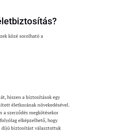
letbiztosítás?
Ezek közé sorolható a
ját, hiszen a biztosítások egy
sított életkorának növekedésével.
en a szerződés megkötésekor
folyólag
elképzelhető, hogy
díjú biztosítást választottuk