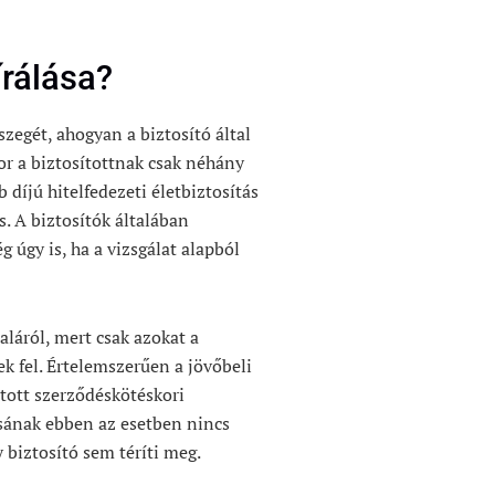
írálása?
sszegét, ahogyan a biztosító által
kor a biztosítottnak csak néhány
díjú hitelfedezeti életbiztosítás
s. A biztosítók általában
 úgy is, ha a vizsgálat alapból
aláról, mert csak azokat a
ek fel. Értelemszerűen a jövőbeli
tott szerződéskötéskori
ásának ebben az esetben nincs
biztosító sem téríti meg.