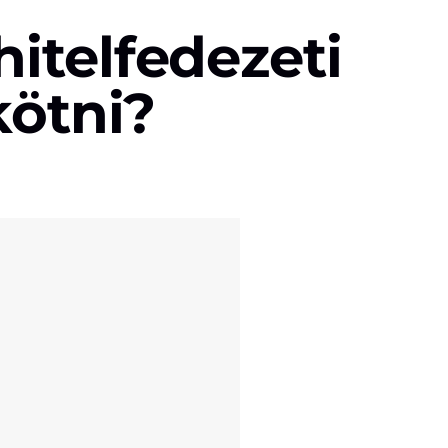
itelfedezeti
kötni?