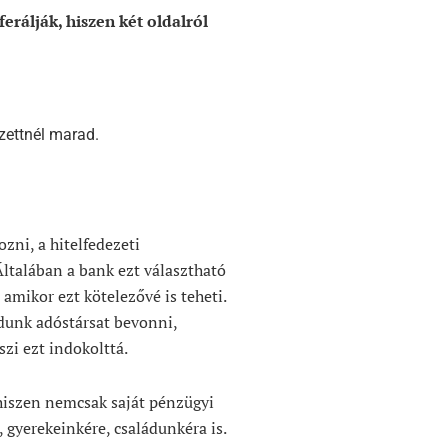
erálják, hiszen két oldalról
zettnél marad.
zni, a hitelfedezeti
 Általában a bank ezt választható
amikor ezt kötelezővé is teheti.
udunk adóstársat bevonni,
zi ezt indokolttá.
 hiszen nemcsak saját pénzügyi
 gyerekeinkére, családunkéra is.