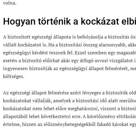
volna.
Hogyan történik a kockázat elb
A biztosított egészségi állapota is befolyásolja a biztosítás ö
vállalt kockázatot is. Ha a biztosítási összeg alacsonyabb, ak
egészségügyi kérdést tesznek fel. Ezzel szemben egy magasabb 
esetén a biztosító előírhat akár egy átfogó orvosi vizsgálatot i
ingyenesen biztosítják az egészségügyi állapot felmérését, még
költséges.
Az egészségi állapot felmérése azért lényeges a biztosítók old
kockázatokat vállalják, amelyek a biztosítási idő alatt merüln
kockázatokat nem lehet előre meghatározni, viszont a biztosí
állapotából lehet következtetni erre. A kórelőzmény eltitkol
értelme, hiszen az előzménybetegségekből fakadó károkat egy 