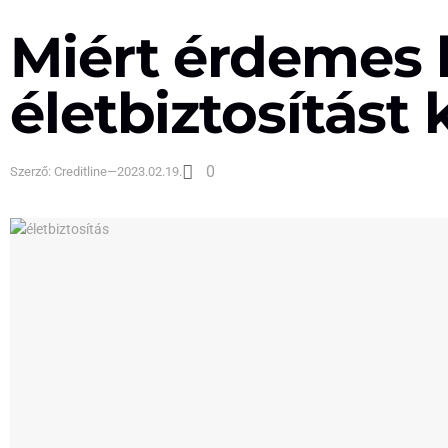
Miért érdemes h
életbiztosítást 
0
Szerző:
Creditline
—
2023.02.19.