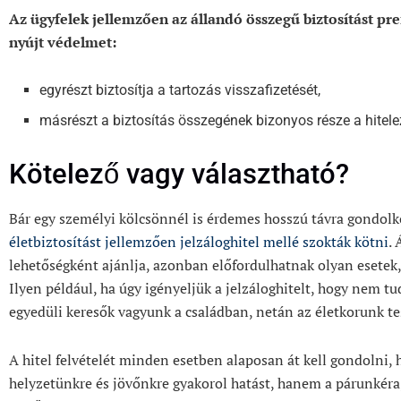
Az ügyfelek jellemzően az állandó összegű biztosítást pref
nyújt védelmet:
egyrészt biztosítja a tartozás visszafizetését,
másrészt a biztosítás összegének bizonyos része a hitele
Kötelező vagy választható?
Bár egy személyi kölcsönnél is érdemes hosszú távra gondolko
életbiztosítást jellemzően jelzáloghitel mellé szokták kötni
.
lehetőségként ajánlja, azonban előfordulhatnak olyan esetek, 
Ilyen például, ha úgy igényeljük a jelzáloghitelt, hogy nem t
egyedüli keresők vagyunk a családban, netán az életkorunk tes
A hitel felvételét minden esetben alaposan át kell gondolni,
helyzetünkre és jövőnkre gyakorol hatást, hanem a párunkéra,