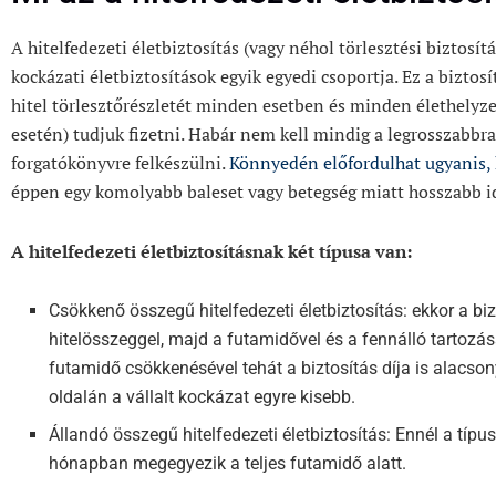
A hitelfedezeti életbiztosítás (vagy néhol törlesztési biztosítás
kockázati életbiztosítások egyik egyedi csoportja. Ez a biztosít
hitel törlesztőrészletét minden esetben és minden élethelyzet
esetén) tudjuk fizetni. Habár nem kell mindig a legrosszabb
forgatókönyvre felkészülni.
Könnyedén előfordulhat ugyanis, 
éppen egy komolyabb baleset vagy betegség miatt hosszabb 
A hitelfedezeti életbiztosításnak két típusa van:
Csökkenő összegű hitelfedezeti életbiztosítás: ekkor a b
hitelösszeggel, majd a futamidővel és a fennálló tartozá
futamidő csökkenésével tehát a biztosítás díja is alacson
oldalán a vállalt kockázat egyre kisebb.
Állandó összegű hitelfedezeti életbiztosítás: Ennél a típ
hónapban megegyezik a teljes futamidő alatt.