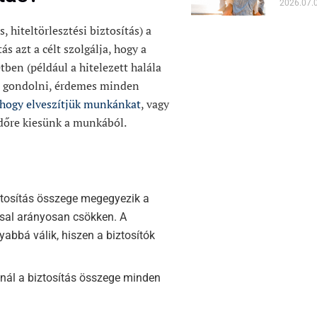
2026.07.
, hiteltörlesztési biztosítás) a
ás azt a célt szolgálja, hogy a
ben (például a hitelezett halála
ra gondolni, érdemes minden
hogy elveszítjük munkánkat
, vagy
időre kiesünk a munkából.
iztosítás összege megegyezik a
ssal arányosan csökken. A
yabbá válik, hiszen a biztosítók
usnál a biztosítás összege minden