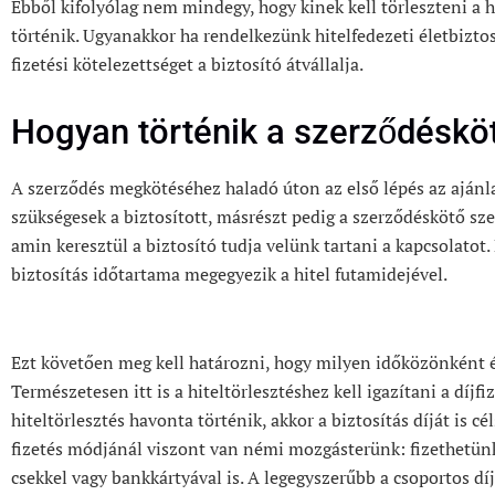
Ebből kifolyólag nem mindegy, hogy kinek kell törleszteni a h
történik. Ugyanakkor ha rendelkezünk hitelfedezeti életbiztos
fizetési kötelezettséget a biztosító átvállalja.
Hogyan történik a szerződéskö
A szerződés megkötéséhez haladó úton az első lépés az ajánla
szükségesek a biztosított, másrészt pedig a szerződéskötő sze
amin keresztül a biztosító tudja velünk tartani a kapcsolatot.
biztosítás időtartama megegyezik a hitel futamidejével.
Ezt követően meg kell határozni, hogy milyen időközönként é
Természetesen itt is a hiteltörlesztéshez kell igazítani a díjfiz
hiteltörlesztés havonta történik, akkor a biztosítás díját is cé
fizetés módjánál viszont van némi mozgásterünk: fizethetünk 
csekkel vagy bankkártyával is. A legegyszerűbb a csoportos d