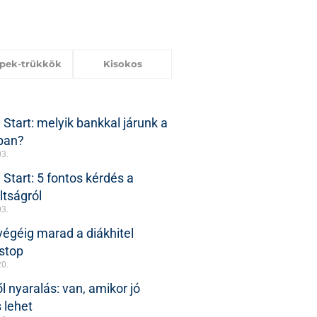
ppek-trükkök
Kisokos
 Start: melyik bankkal járunk a
ban?
03.
 Start: 5 fontos kérdés a
ltságról
03.
végéig marad a diákhitel
stop
20.
ől nyaralás: van, amikor jó
 lehet