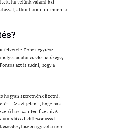
itelt, ha velünk valami baj
ítással, akkor bármi történjen, a
tés?
t felvétele. Ehhez egyrészt
mélyes adatai és elérhetősége,
 Fontos azt is tudni, hogy a
s hogyan szeretnénk fizetni.
etést. Ez azt jelenti, hogy ha a
lszerű havi szinten fizetni. A
átutalással, díjlevonással,
íjbeszedés, hiszen így soha nem