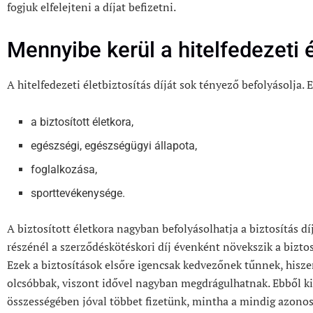
fogjuk elfelejteni a díjat befizetni.
Mennyibe kerül a hitelfedezeti é
A hitelfedezeti életbiztosítás díját sok tényező befolyásolja. 
a biztosított életkora,
egészségi, egészségügyi állapota,
foglalkozása,
sporttevékenysége.
A biztosított életkora nagyban befolyásolhatja a biztosítás dí
részénél a szerződéskötéskori díj évenként növekszik a bizto
Ezek a biztosítások elsőre igencsak kedvezőnek tűnnek, hisz
olcsóbbak, viszont idővel nagyban megdrágulhatnak. Ebből ki
összességében jóval többet fizetünk, mintha a mindig azonos 