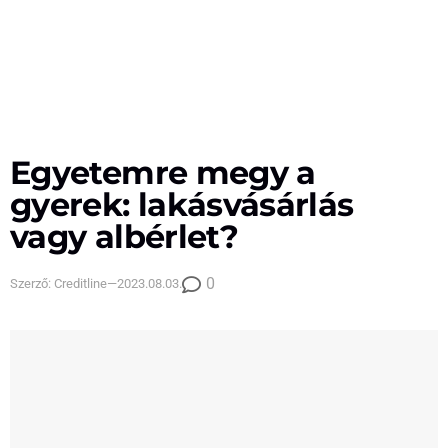
Egyetemre megy a
gyerek: lakásvásárlás
vagy albérlet?
0
Szerző:
Creditline
—
2023.08.03.