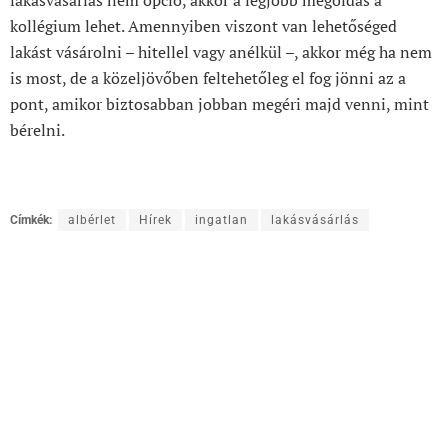
lakásvásárlás nem opció, akkor a legjobb megoldás a
kollégium lehet. Amennyiben viszont van lehetőséged
lakást vásárolni – hitellel vagy anélkül –, akkor még ha nem
is most, de a közeljövőben feltehetőleg el fog jönni az a
pont, amikor biztosabban jobban megéri majd venni, mint
bérelni.
Címkék:
albérlet
Hírek
ingatlan
lakásvásárlás