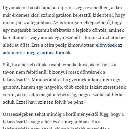
Ugyanakkor ha ott lapul a teljes összeg a zsebedben, akkor
már érdemes kicsi számolgatáson keresztül kideríteni, hogy
mikor jársz a legjobban. Az is könnyen elképzelhető, hogy
egy magasabb hozamú befektetés a legjobb döntés, aminek
kamataiból – vagy annak egy részéből – finanszírozhatod az
albérlet díját. Erre a célra pedig kimondottan
előnyösek az
adómentes megtakarítási formák
.
Sőt, ha a bérleti díjak tovább emelkednek, akkor hosszú
távon nem feltétlenül bizonyul rossz döntésnek a
lakásvásárlás. Mindazonáltal ha gyermekünknek nem egy
garzont, hanem egy nagyobb, több szobás lakást szeretnénk
venni, akkor adja magát a lehetőség, hogy a szobákat bérbe
adjuk. Ezzel havi szinten folyik be pénz.
Összességében tehát mindig a körülményektől függ, hogy a
lakásvásárlás vagy a bérlés éri meg jobban.
Ha a