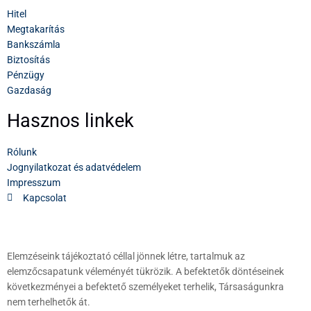
Hitel
Megtakarítás
Bankszámla
Biztosítás
Pénzügy
Gazdaság
Hasznos linkek
Rólunk
Jognyilatkozat és adatvédelem
Impresszum
Kapcsolat
Elemzéseink tájékoztató céllal jönnek létre, tartalmuk az
elemzőcsapatunk véleményét tükrözik. A befektetők döntéseinek
következményei a befektető személyeket terhelik, Társaságunkra
nem terhelhetők át.