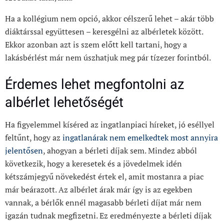
Ha a kollégium nem opció, akkor célszerű lehet – akár több
diáktárssal együttesen – keresgélni az albérletek között.
Ekkor azonban azt is szem előtt kell tartani, hogy a
lakásbérlést már nem úszhatjuk meg pár tízezer forintból.
Érdemes lehet megfontolni az
albérlet lehetőségét
Ha figyelemmel kíséred az ingatlanpiaci híreket, jó eséllyel
feltűnt, hogy az
ingatlanárak nem emelkedtek most annyira
jelentősen
, ahogyan a bérleti díjak sem. Mindez abból
következik, hogy a keresetek és a jövedelmek idén
kétszámjegyű növekedést értek el, amit mostanra a piac
már beárazott. Az albérlet árak már így is az egekben
vannak, a bérlők ennél magasabb bérleti díjat már nem
igazán tudnak megfizetni. Ez eredményezte a bérleti díjak