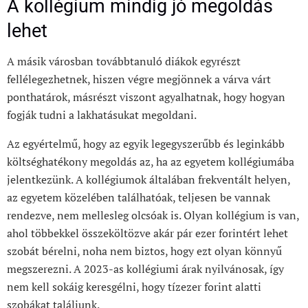
A kollégium mindig jó megoldás
lehet
A másik városban továbbtanuló diákok egyrészt
fellélegezhetnek, hiszen végre megjönnek a várva várt
ponthatárok, másrészt viszont agyalhatnak, hogy hogyan
fogják tudni a lakhatásukat megoldani.
Az egyértelmű, hogy az egyik legegyszerűbb és leginkább
költséghatékony megoldás az, ha az egyetem kollégiumába
jelentkezünk. A kollégiumok általában frekventált helyen,
az egyetem közelében találhatóak, teljesen be vannak
rendezve, nem mellesleg olcsóak is. Olyan kollégium is van,
ahol többekkel összeköltözve akár pár ezer forintért lehet
szobát bérelni, noha nem biztos, hogy ezt olyan könnyű
megszerezni. A 2023-as kollégiumi árak nyilvánosak, így
nem kell sokáig keresgélni, hogy tízezer forint alatti
szobákat találjunk.