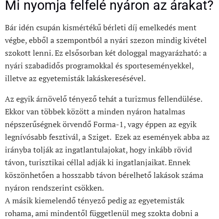
Mi nyomja felfelé nyáron az árakat?
Bár idén csupán kismértékű bérleti díj emelkedés ment
végbe, ebből a szempontból a nyári szezon mindig kivétel
szokott lenni. Ez elsősorban két dologgal magyarázható: a
nyári szabadidős programokkal és sporteseményekkel,
illetve az egyetemisták lakáskeresésével.
Az egyik árnövelő tényező tehát a turizmus fellendülése.
Ekkor van többek között a minden nyáron hatalmas
népszerűségnek örvendő Forma-1, vagy éppen az egyik
legnívósabb fesztivál, a Sziget. Ezek az események abba az
irányba tolják az ingatlantulajokat, hogy inkább rövid
távon, turisztikai céllal adják ki ingatlanjaikat. Ennek
köszönhetően a hosszabb távon bérelhető lakások száma
nyáron rendszerint csökken
.
A másik kiemelendő tényező pedig az egyetemisták
rohama, ami mindentől függetlenül meg szokta dobni a