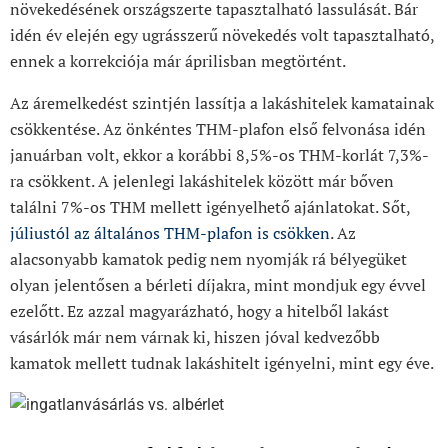
növekedésének országszerte tapasztalható lassulását. Bár
idén év elején egy ugrásszerű növekedés volt tapasztalható,
ennek a korrekciója már áprilisban megtörtént.
Az áremelkedést szintjén lassítja a lakáshitelek kamatainak
csökkentése. Az önkéntes THM-plafon első felvonása idén
januárban volt, ekkor a korábbi 8,5%-os THM-korlát 7,3%-
ra csökkent. A jelenlegi lakáshitelek között már bőven
találni 7%-os THM mellett igényelhető ajánlatokat. Sőt,
júliustól az általános THM-plafon is csökken
. Az
alacsonyabb kamatok pedig nem nyomják rá bélyegüket
olyan jelentősen a bérleti díjakra, mint mondjuk egy évvel
ezelőtt. Ez azzal magyarázható, hogy a hitelből lakást
vásárlók már nem várnak ki, hiszen jóval kedvezőbb
kamatok mellett tudnak lakáshitelt igényelni, mint egy éve.