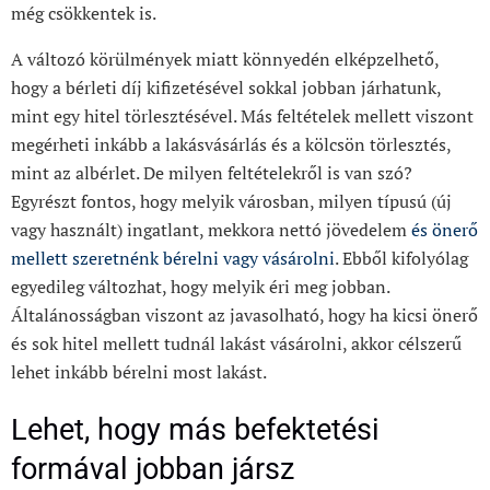
még csökkentek is.
A változó körülmények miatt könnyedén elképzelhető,
hogy a bérleti díj kifizetésével sokkal jobban járhatunk,
mint egy hitel törlesztésével. Más feltételek mellett viszont
megérheti inkább a lakásvásárlás és a kölcsön törlesztés,
mint az albérlet. De milyen feltételekről is van szó?
Egyrészt fontos, hogy melyik városban, milyen típusú (új
vagy használt) ingatlant, mekkora nettó jövedelem
és önerő
mellett szeretnénk bérelni vagy vásárolni
. Ebből kifolyólag
egyedileg változhat, hogy melyik éri meg jobban.
Általánosságban viszont az javasolható, hogy ha kicsi önerő
és sok hitel mellett tudnál lakást vásárolni, akkor célszerű
lehet inkább bérelni most lakást.
Lehet, hogy más befektetési
formával jobban jársz