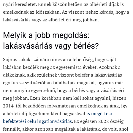
nyári keresletet. Ennek köszönhetően az albérleti díjak is
emelkednek az időszakban. Az viszont nehéz kérdés, hogy a
lakásvásárlás vagy az albérlet éri meg jobban.
Melyik a jobb megoldás:
lakásvásárlás vagy bérlés?
Sajnos sokak számára nincs arra lehetőség, hogy saját
lakásban kezdjék meg az egyetemista éveket. Azoknak a
diákoknak, akik szüleinek viszont belefér a lakásvásárlás
egy furcsa szituációban találhatják magukat, ugyanis már
nem annyira egyértelmű, hogy a bérlés vagy a vásárlás éri
meg jobban. Ezen korábban nem kell sokat agyalni, hiszen
2014-től kezdődően folyamatosan emelkednek az árak, így
a bérleti díj figyelmen kívül hagyásával
is megérte a
befektetési célú ingatlanvásárlás
. Ez egészen 2022 őszéig
fennállt, akkor azonban megálltak a lakásárak, de volt, ahol