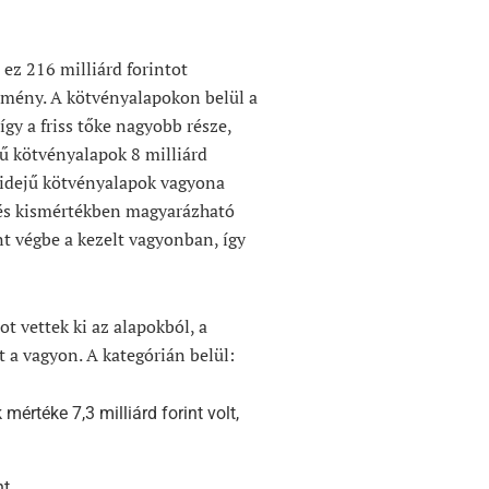
 ez 216 milliárd forintot
edmény. A kötvényalapokon belül a
így a friss tőke nagyobb része,
jű kötvényalapok 8 milliárd
midejű kötvényalapok vagyona
dés kismértékben magyarázható
t végbe a kezelt vagyonban, így
t vettek ki az alapokból, a
 a vagyon. A kategórián belül:
mértéke 7,3 milliárd forint volt,
t.