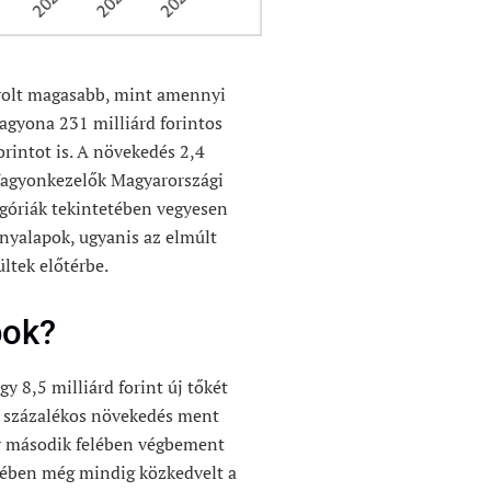
 volt magasabb, mint amennyi
agyona 231 milliárd forintos
forintot is. A növekedés 2,4
 Vagyonkezelők Magyarországi
egóriák tekintetében vegyesen
ényalapok, ugyanis az elmúlt
ltek előtérbe.
pok?
y 8,5 milliárd forint új tőkét
5 százalékos növekedés ment
 év második felében végbement
rében még mindig közkedvelt a