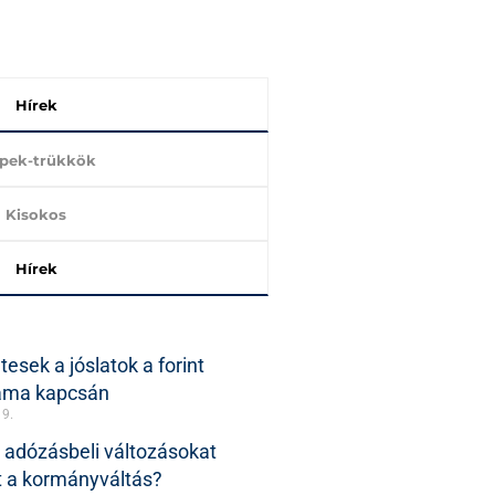
Hírek
ppek-trükkök
Kisokos
Hírek
tesek a jóslatok a forint
yama kapcsán
19.
 adózásbeli változásokat
 a kormányváltás?