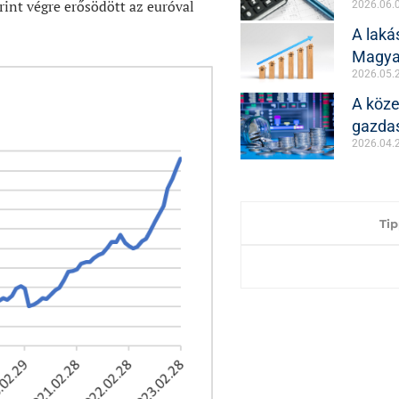
rint végre erősödött az euróval
2026.06.
A lak
Magyar
2026.05.
A közel
gazda
2026.04.
Ti