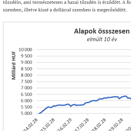
tőzsdéin, ami természetesen a hazai tőzsdén is érződött. A fo
szemben, illetve kissé a dollárral szemben is megerősödött.