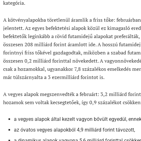
kategória.
A kötvényalapokba töretlenül áramlik a friss tőke: februárban
jelentett. Az egyes befektetési alapok közül ez kimagasló er
befektetők leginkább a rövid futamidejű alapokat preferálták, 
összesen 208 milliárd forint áramlott ide. A hosszú futamide
forintnyi friss tőkével gazdagodtak, miközben a szabad futa
összesen 0,2 milliárd forinttal növekedett. A vagyonnöveke
csak a hozamokkal, ugyanakkor 7,8 százalékos emelkedés men
már túlszárnyalta a 3 ezermilliárd forintot is.
A vegyes alapok megszenvedték a februárt: 3,2 milliárd forinto
hozamok sem voltak kecsegtetőek, így 0,9 százalékot csökkent
a vegyes alapok által kezelt vagyon bővült egyedül, ennek 
az óvatos vegyes alapokból 4,9 milliárd forint távozott,
a dinamikus alapok vagyona 5,6 milliárd forinttal csökken