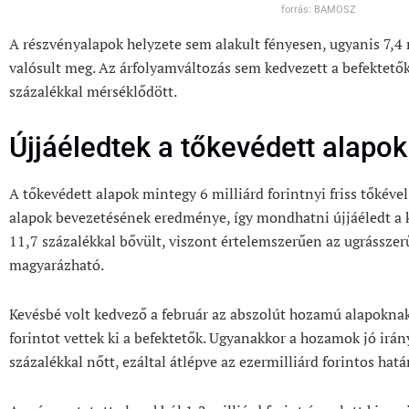
forrás: BAMOSZ
A részvényalapok helyzete sem alakult fényesen, ugyanis 7,4 
valósult meg. Az árfolyamváltozás sem kedvezett a befektetők
százalékkal mérséklődött.
Újjáéledtek a tőkevédett alapok
A tőkevédett alapok mintegy 6 milliárd forintnyi friss tőkéve
alapok bevezetésének eredménye, így mondhatni újjáéledt a k
11,7 százalékkal bővült, viszont értelemszerűen az ugrásszer
magyarázható.
Kevésbé volt kedvező a február az abszolút hozamú alapoknak
forintot vettek ki a befektetők. Ugyanakkor a hozamok jó irá
százalékkal nőtt, ezáltal átlépve az ezermilliárd forintos határ