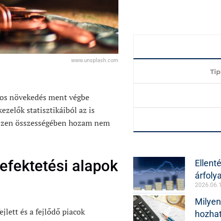
www.unsplash.com
Ti
ntos növekedés ment végbe
ezelők statisztikáiból az is
 hiszen összességében hozam nem
befektetési alapok
Ellenté
árfol
2026.06.
Milyen
jlett és a fejlődő piacok
hozhat