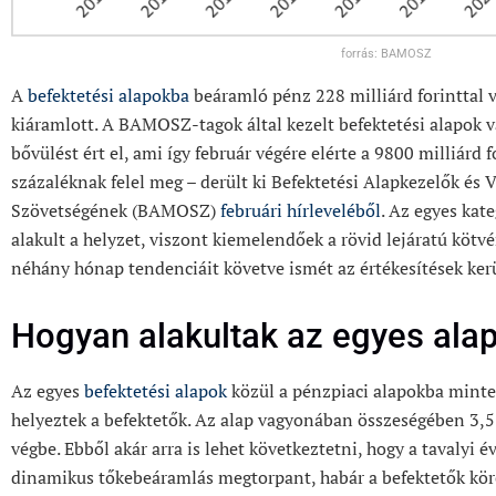
forrás: BAMOSZ
A
befektetési alapokba
beáramló pénz 228 milliárd forinttal
kiáramlott. A BAMOSZ-tagok által kezelt befektetési alapok v
bővülést ért el, ami így február végére elérte a 9800 milliárd 
százaléknak felel meg – derült ki Befektetési Alapkezelők és
Szövetségének (BAMOSZ)
februári hírleveléből
. Az egyes kat
alakult a helyzet, viszont kiemelendőek a rövid lejáratú kötv
néhány hónap tendenciáit követve ismét az értékesítések kerü
Hogyan alakultak az egyes ala
Az egyes
befektetési alapok
közül a pénzpiaci alapokba minteg
helyeztek a befektetők. Az alap vagyonában összeségében 3,
végbe. Ebből akár arra is lehet következtetni, hogy a tavalyi
dinamikus tőkebeáramlás megtorpant, habár a befektetők kö