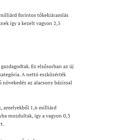
milliárd forintos tőkekiáramlás
nek így a kezelt vagyon 2,5
l gazdagodtak. Ez elsősorban az új
ategória. A nettó eszközérték
ű növekedés az alacsony bázissal
, amelyekből 1,6 milliárd
nyba mozdultak, így a vagyon 0,3
t.