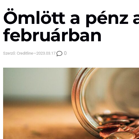
Ömlött a pénz 
februárban
0
Szerző:
Creditline
—
2023.03.17.