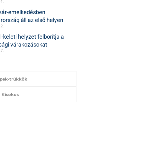
01.
ásár-emelkedésben
ország áll az első helyen
22.
-keleti helyzet felborítja a
sági várakozásokat
27.
ppek-trükkök
Kisokos