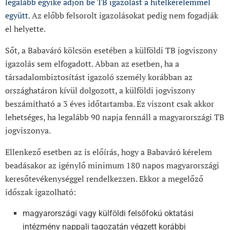
legalább egyike adjon be TB igazolást a hitelkérelemmel
együtt
. Az előbb felsorolt igazolásokat pedig nem fogadják
el helyette.
Sőt, a Babaváró kölcsön esetében a külföldi TB jogviszony
igazolás sem elfogadott. Abban az esetben, ha a
társadalombiztosítást igazoló személy korábban az
országhatáron kívül dolgozott, a külföldi jogviszony
beszámítható a 3 éves időtartamba. Ez viszont csak akkor
lehetséges, ha legalább 90 napja fennáll a magyarországi TB
jogviszonya.
Ellenkező esetben az is előírás, hogy a Babaváró kérelem
beadásakor az igénylő minimum 180 napos magyarországi
keresőtevékenységgel rendelkezzen. Ekkor a megelőző
időszak igazolható:
magyarországi vagy külföldi felsőfokú oktatási
intézmény nappali tagozatán végzett korábbi