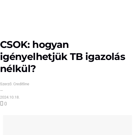
CSOK: hogyan
igényelhetjük TB igazolás
nélkül?
Szerző:
Creditline
—
2024.10.18.
0