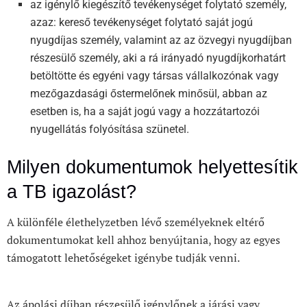
az igénylő kiegészítő tevékenységet folytató személy,
azaz: kereső tevékenységet folytató saját jogú
nyugdíjas személy, valamint az az özvegyi nyugdíjban
részesülő személy, aki a rá irányadó nyugdíjkorhatárt
betöltötte és egyéni vagy társas vállalkozónak vagy
mezőgazdasági őstermelőnek minősül, abban az
esetben is, ha a saját jogú vagy a hozzátartozói
nyugellátás folyósítása szünetel.
Milyen dokumentumok helyettesítik
a TB igazolást?
A különféle élethelyzetben lévő személyeknek eltérő
dokumentumokat kell ahhoz benyújtania, hogy az egyes
támogatott lehetőségeket igénybe tudják venni.
Az ápolási díjban részesülő igénylőnek a járási vagy