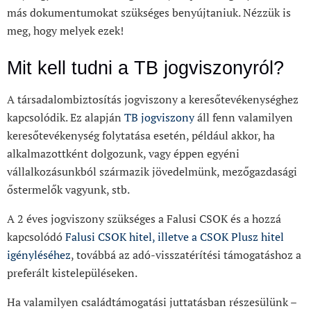
más dokumentumokat szükséges benyújtaniuk. Nézzük is
meg, hogy melyek ezek!
Mit kell tudni a TB jogviszonyról?
A társadalombiztosítás jogviszony a keresőtevékenységhez
kapcsolódik. Ez alapján
TB jogviszony
áll fenn valamilyen
keresőtevékenység folytatása esetén, például akkor, ha
alkalmazottként dolgozunk, vagy éppen egyéni
vállalkozásunkból származik jövedelmünk, mezőgazdasági
őstermelők vagyunk, stb.
A 2 éves jogviszony szükséges a Falusi CSOK és a hozzá
kapcsolódó
Falusi CSOK hitel, illetve a CSOK Plusz hitel
igényléséhez
, továbbá az adó-visszatérítési támogatáshoz a
preferált kistelepüléseken.
Ha valamilyen családtámogatási juttatásban részesülünk –