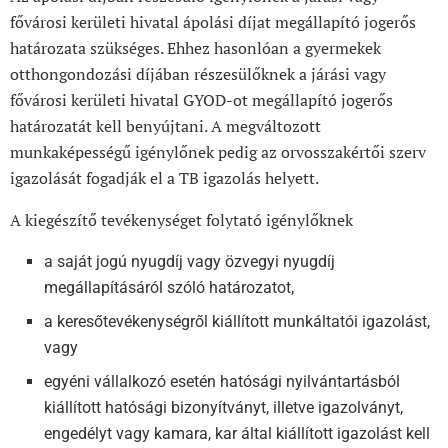
fővárosi kerületi hivatal ápolási díjat megállapító jogerős
határozata szükséges. Ehhez hasonlóan a gyermekek
otthongondozási díjában részesülőknek a járási vagy
fővárosi kerületi hivatal GYOD-ot megállapító jogerős
határozatát kell benyújtani. A megváltozott
munkaképességű igénylőnek pedig az orvosszakértői szerv
igazolását fogadják el a TB igazolás helyett.
A kiegészítő tevékenységet folytató igénylőknek
a saját jogú nyugdíj vagy özvegyi nyugdíj
megállapításáról szóló határozatot,
a keresőtevékenységről kiállított munkáltatói igazolást,
vagy
egyéni vállalkozó esetén hatósági nyilvántartásból
kiállított hatósági bizonyítványt, illetve igazolványt,
engedélyt vagy kamara, kar által kiállított igazolást kell