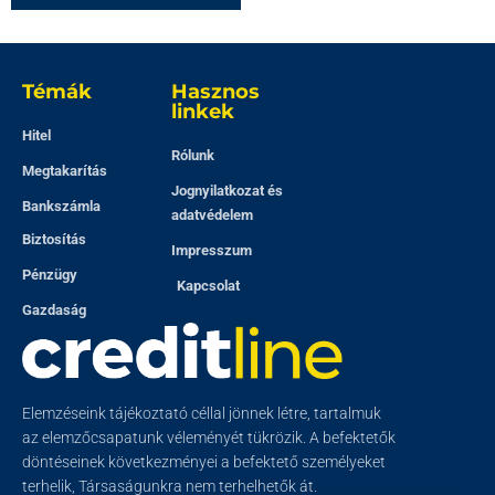
Témák
Hasznos
linkek
Hitel
Rólunk
Megtakarítás
Jognyilatkozat és
Bankszámla
adatvédelem
Biztosítás
Impresszum
Pénzügy
Kapcsolat
Gazdaság
Elemzéseink tájékoztató céllal jönnek létre, tartalmuk
az elemzőcsapatunk véleményét tükrözik. A befektetők
döntéseinek következményei a befektető személyeket
terhelik, Társaságunkra nem terhelhetők át.