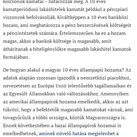
kölcsönök kamatai – határozzák meg. A 10 éves
kamatperiódusú lakáshitelek kamatát például a pénzpiaci
viszonyok befolyásolják. Kiváltképpen a 10 éves bankközi
hozam, ami meghatározza a pénz beszerzésének költségeit
a pénzintézetek számára. Értelemszerűen ha ez a hozam
magas, akkor a bankok költsége is magasabb, amit
áthárítanak a hiteligénylőkre magasabb lakáshitel kamatok
formájában.
De hogyan alakul a magyar 10 éves állampapír hozama? Az
adatok alapján szorosan igazodik a nemzetközi piacokhoz,
nevezetesen az Európai Unió jelentősebb tagállamaiban és
az Egyesült Államokban való változásokhoz. Amennyiben
az amerikai állampapírok hozama emelkedik, akkor az azt
tükrözi, hogy a befektetők magasabb kamatokat várnak, ami
tovagyűrűzik a többi országra, köztük Magyarországra is.
Ennek következtében a hazai állampapírok hozamai is
emelkedhetnek,
aminek növelő hatása megjelenhet a