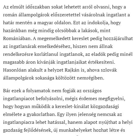
Az elmúlt időszakban sokat lehetett arról olvasni, hogy a
román állampolgárok előszeretettel vásárolnak ingatlant a
határ mentén a magyar oldalon. Ezt az indokolja, hogy
hazánkban még mindig olcsóbbak a lakások, mint
Romániában. A megemelkedett kereslet pedig hozzájárulhat
az ingatlanárak emelkedéséhez, hiszen nem állnak
rendelkezésre korlátlanul ingatlanok, az eladók pedig minél
magasabb áron kívánják ingatlanjaikat értékesíteni.
Hasonlóan alakult a helyzet Rajkán is, ahova szlovák
állampolgárok sokasága költözött nemrégiben.
Bár ezek a folyamatok nem fogják az országos
ingatlanpiacot befolyásolni, mégis érdemes megfigyelni,
hogy hogyan működik a kereslet-kínálat közgazdasági
elmélete a gyakorlatban. Egy ilyen jelenség nemcsak az
ingatlanpiacra lehet hatással, hanem alapot nyújthat a helyi
gazdaság fejlődésének, új munkahelyeket hozhat létre és