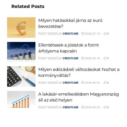
Related
Posts
Milyen hatásokkal járna az euró
bevezetése?
POSZT SZERZŐJE:
CREDITLINE
2026.07.15.
0
Ellentétesek a jóslatok a forint
árfolyama kapcsán
POSZT SZERZŐJE:
CREDITLINE
2026.06.19.
0
Milyen adózásbeli változásokat hozhat a
kormányváltás?
POSZT SZERZŐJE:
CREDITLINE
2026.06.01.
0
A lakásár-emelkedésben Magyarország
áll az első helyen
POSZT SZERZŐJE:
CREDITLINE
2026.05.22.
0