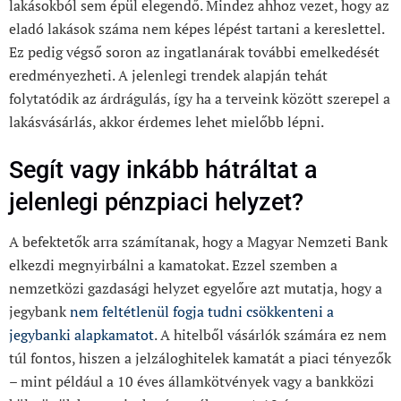
lakásokból sem épül elegendő. Mindez ahhoz vezet, hogy az
eladó lakások száma nem képes lépést tartani a kereslettel.
Ez pedig végső soron az ingatlanárak további emelkedését
eredményezheti. A jelenlegi trendek alapján tehát
folytatódik az árdrágulás, így ha a terveink között szerepel a
lakásvásárlás, akkor érdemes lehet mielőbb lépni.
Segít vagy inkább hátráltat a
jelenlegi pénzpiaci helyzet?
A befektetők arra számítanak, hogy a Magyar Nemzeti Bank
elkezdi megnyirbálni a kamatokat. Ezzel szemben a
nemzetközi gazdasági helyzet egyelőre azt mutatja, hogy a
jegybank
nem feltétlenül fogja tudni csökkenteni a
jegybanki alapkamatot
. A hitelből vásárlók számára ez nem
túl fontos, hiszen a jelzáloghitelek kamatát a piaci tényezők
– mint például a 10 éves államkötvények vagy a bankközi