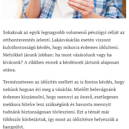
Sokaknak az egyik legnagyobb volumenű pénzügyi célját az
otthonteremtés jelenti. Lakásvásárlás esetén viszont
kulcsfontosságú kérdés, hogy mikorra érdemes időzíteni.
Melyikkel járunk jobban: ha most vásárolunk vagy ha
kivárunk? A cikkben ennek a kérdésnek jártunk alaposan
utána.
Természetesen az időzítés mellett az is fontos kérdés, hogy
nekünk hogyan éri meg a vásárlás. Mielőtt belevágnánk
érdemes kiszámolni, hogy mennyi az önerő, esetlegesen
mekkora hitelre lesz szükségünk és havonta mennyit
tudnánk biztonságosan törleszteni. Ezt a témát már
többször körbejártuk, így most az időzítésre helyezzük a
hangsúlyt.