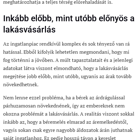
meghatározhatja a teljes térség előrehaladását is.
Inkább előbb, mint utóbb előnyös a
lakásvásárlás
Az ingatlanpiac rendkívül komplex és sok tényező van rá
hatással. Ebből kifolyik lehetetlen megmondani, hogy mi
fog történni a jövőben. A múlt tapasztalatait és a jelenlegi
adatokat látva viszont elmondható, hogy a lakásvásárlás
megejtése jobb előbb, mint utóbb, ugyanis az árak tovább
növekedhetnek.
Nem lenne ezzel probléma, ha a bérek az árdrágulással
párhuzamosan növekednének, így az embereknek nem
okozna problémát a lakásvásárlás. A realitás viszont sokkal
inkább az, hogy a béremelés elmarad az áremelkedéstől,
vagyis sokan csak egyre nagyobb áldozatok árán juthatnak
saját ingatlanhoz. Ez pedig hosszú távon a kereslet