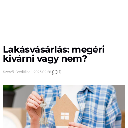
Lakásvásárlás: megéri
kivárni vagy nem?
0
Szerző:
Creditline
—
2025.02.28.