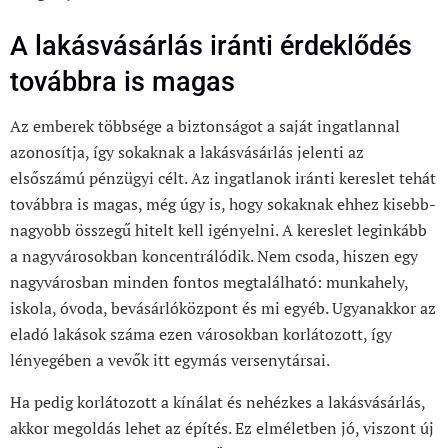
A lakásvásárlás iránti érdeklődés
továbbra is magas
Az emberek többsége a biztonságot a saját ingatlannal
azonosítja, így sokaknak a lakásvásárlás jelenti az
elsőszámú pénzügyi célt. Az ingatlanok iránti kereslet tehát
továbbra is magas, még úgy is, hogy sokaknak ehhez kisebb-
nagyobb összegű hitelt kell igényelni. A kereslet leginkább
a nagyvárosokban koncentrálódik. Nem csoda, hiszen egy
nagyvárosban minden fontos megtalálható: munkahely,
iskola, óvoda, bevásárlóközpont és mi egyéb. Ugyanakkor az
eladó lakások száma ezen városokban korlátozott, így
lényegében a vevők itt egymás versenytársai.
Ha pedig korlátozott a kínálat és nehézkes a lakásvásárlás,
akkor megoldás lehet az építés. Ez elméletben jó, viszont új