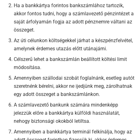
Ha a bankkártya forintos bankszámlához tartozik,
akkor fontos tudni, hogy a számlavezető pénzintézet a
saját árfolyamán fogja az adott pénznemre váltani az
összeget.
Az úti célunkon költségekkel járhat a készpénzfelvétel,
amelynek érdemes utazás előtt utánajárni.
Célszerű lehet a bankszámlán beállított költési limit
módosítása.
Amennyiben szállodai szobát foglalnánk, esetleg autót
szeretnénk bérelni, akkor ne ijedjünk meg, zárolhatnak
egy adott összeget a bankszámlánkon.
A számlavezető bankunk számára mindenképp
jelezzük előre a bankkártya külföldi használatát,
nehogy biztonsági okokból letiltsa.
Amennyiben a bankkártya terminál felkínálja, hogy az
adott összeget forintban fizessük ki, akkor érdemes