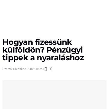
Hogyan fizessünk
külföldön? Pénzügyi
tippek a nyaraláshoz
0
Szerző:
Creditline
—
2025.06.20.