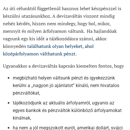
Az úti célunktól függetlenül hasznos lehet készpénzzel is
készülni utazásunkhoz. A devizaváltás viszont mindig
nehéz kérdés, hiszen nem mindegy, hogy hol, mikor,
mennyit és milyen árfolyamon váltunk. Ha hajlandóak
vagyunk egy kis időt a tájékozódásra szánni, akkor
könnyedén
találhatunk olyan helyeket, ahol
középárfolyamon válthatunk pénzt
.
Ugyanakkor a devizaváltás kapcsán kiemelten fontos, hogy
megbízható helyen váltsunk pénzt és igyekezzünk
kerülni a ,,nagyon jó ajánlatot” kínáló, nem hivatalos
pénzváltókat,
tájékozódjunk az aktuális árfolyamról, ugyanis az
egyes bankok és pénzváltók különböző árfolyamokat
kínálnak,
ha nem a jól megszokott eurót, amerikai dollárt, svájci