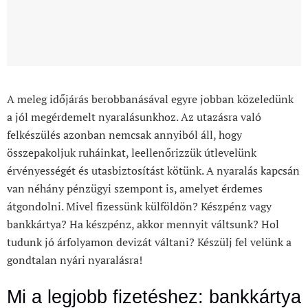
A meleg időjárás berobbanásával egyre jobban közeledünk
a jól megérdemelt nyaralásunkhoz. Az utazásra való
felkészülés azonban nemcsak annyiból áll, hogy
összepakoljuk ruháinkat, leellenőrizzük útlevelünk
érvényességét és utasbiztosítást kötünk. A nyaralás kapcsán
van néhány pénzügyi szempont is, amelyet érdemes
átgondolni. Mivel fizessünk külföldön? Készpénz vagy
bankkártya? Ha készpénz, akkor mennyit váltsunk? Hol
tudunk jó árfolyamon devizát váltani? Készülj fel velünk a
gondtalan nyári nyaralásra!
Mi a legjobb fizetéshez: bankkártya