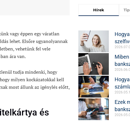
Hírek
Ti
ezünk vagy éppen egy váratlan
Hogya
ldás lehet. Elsőre ugyanolyannak
szelfiv
2026.07.
letben, vehetünk fel vele
ban ára van.
Miben
banksz
2026.06.
tlenül tudja mindenki, hogy
Hogya
 hogy milyen kockázatokkal kell
számlá
sak most állunk az igénylés előtt,
2026.05.
Ezek m
banks
itelkártya és
2026.05.