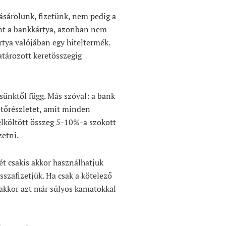
ásárolunk, fizetünk, nem pedig a
int a bankkártya, azonban nem
rtya valójában egy hiteltermék.
tározott keretösszegig
ésünktől függ. Más szóval: a bank
ztőrészletet, amit minden
elköltött összeg 5-10%-a szokott
zetni.
ét csakis akkor használhatjuk
sszafizetjük. Ha csak a kötelező
, akkor azt már súlyos kamatokkal