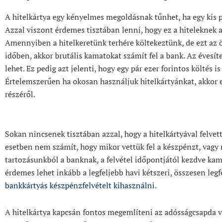
A hitelkártya egy kényelmes megoldásnak tűnhet, ha egy kis 
Azzal viszont érdemes tisztában lenni, hogy ez a hiteleknek 
Amennyiben a hitelkeretünk terhére költekeztünk, de ezt az ö
időben, akkor brutális kamatokat számít fel a bank. Az évesít
lehet. Ez pedig azt jelenti, hogy egy pár ezer forintos költés is
Értelemszerűen ha okosan használjuk hitelkártyánkat, akkor e
részéről.
Sokan nincsenek tisztában azzal, hogy a hitelkártyával felve
esetben nem számít, hogy mikor vettük fel a készpénzt, vagy
tartozásunkból a banknak, a felvétel időpontjától kezdve kama
érdemes lehet inkább a legfeljebb havi kétszeri, összesen legf
bankkártyás készpénzfelvételt kihasználni
.
A hitelkártya kapcsán fontos megemlíteni az adósságcsapda ves