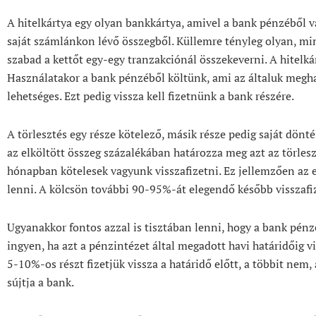
A hitelkártya egy olyan bankkártya, amivel a bank pénzéből v
saját számlánkon lévő összegből. Küllemre tényleg olyan, m
szabad a kettőt egy-egy tranzakciónál összekeverni. A hitelká
Használatakor a bank pénzéből költünk, ami az általuk megha
lehetséges. Ezt pedig vissza kell fizetnünk a bank részére.
A törlesztés egy része kötelező, másik része pedig saját dönt
az elköltött összeg százalékában határozza meg azt az törles
hónapban kötelesek vagyunk visszafizetni. Ez jellemzően az 
lenni. A kölcsön további 90-95%-át elegendő később visszafi
Ugyanakkor fontos azzal is tisztában lenni, hogy a bank pénz
ingyen, ha azt a pénzintézet által megadott havi határidőig vi
5-10%-os részt fizetjük vissza a határidő előtt, a többit nem
sújtja a bank.