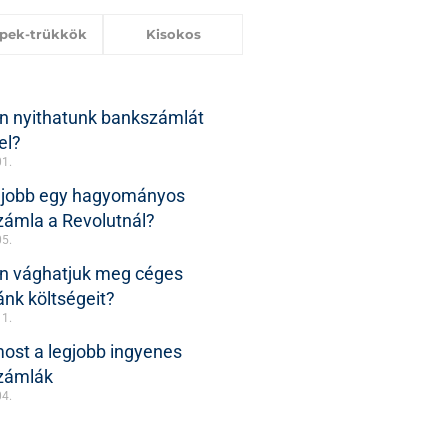
ppek-trükkök
Kisokos
n nyithatunk bankszámlát
el?
01.
 jobb egy hagyományos
ámla a Revolutnál?
05.
n vághatjuk meg céges
nk költségeit?
11.
ost a legjobb ingyenes
zámlák
04.