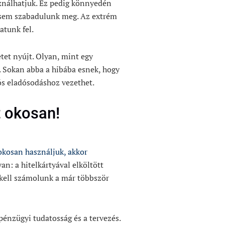
sználhatjuk. Ez pedig könnyedén
sosem szabadulunk meg. Az extrém
tunk fel.
tet nyújt. Olyan, mint egy
. Sokan abba a hibába esnek, hogy
ós eladósodáshoz vezethet.
t okosan!
okosan használjuk, akkor
an: a hitelkártyával elköltött
m kell számolunk a már többször
pénzügyi tudatosság és a tervezés.