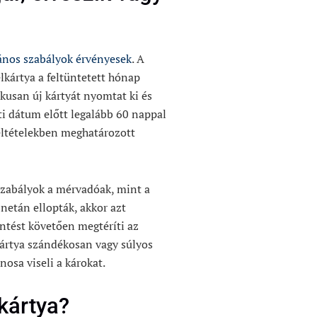
ános szabályok érvényesek
. A
elkártya a feltüntetett hónap
kusan új kártyát nyomtat ki és
ati dátum előtt legalább 60 nappal
Feltételekben meghatározott
 szabályok a mérvadóak, mint a
 netán ellopták, akkor azt
ntést követően megtéríti az
lkártya szándékosan vagy súlyos
nosa viseli a károkat.
lkártya?