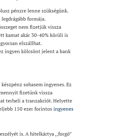
plusz pénzre lenne szükségünk.
a legdrágább formája.
sszeget nem fizetjük vissza
ett kamat akár 30-40% körüli is
 gyorsan elszállhat.
z ingyen kölcsönt jelent a bank
tt készpénz sohasem ingyenes. Ez
 mennyit fizetünk vissza
t terheli a tranzakciót. Helyette
eljebb 150 ezer forintos
ingyenes
zélyét is. A hitelkártya ,,forgó”