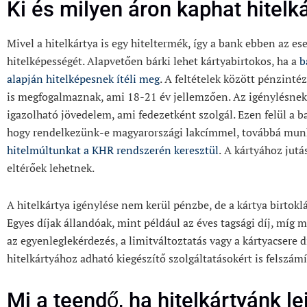
Ki és milyen áron kaphat hitelk
Mivel a hitelkártya is egy hiteltermék, így a bank ebben az es
hitelképességét. Alapvetően bárki lehet kártyabirtokos, ha a
b
alapján hitelképesnek ítéli meg
. A feltételek között pénzinté
is megfogalmaznak, ami 18-21 év jellemzően. Az igénylésnek s
igazolható jövedelem, ami fedezetként szolgál. Ezen felül a 
hogy rendelkezünk-e magyarországi lakcímmel, továbbá mun
hitelmúltunkat a KHR rendszerén keresztül
.
A kártyához jutá
eltérőek lehetnek.
A hitelkártya igénylése nem kerül pénzbe, de a kártya birtokl
Egyes díjak állandóak, mint például az éves tagsági díj, míg 
az egyenleglekérdezés, a limitváltoztatás vagy a kártyacsere dí
hitelkártyához adható kiegészítő szolgáltatásokért is felszámí
Mi a teendő, ha hitelkártyánk le