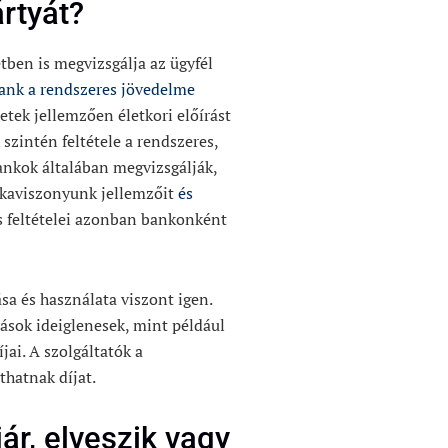
ártyát?
etben is megvizsgálja az ügyfél
ank a rendszeres jövedelme
zetek jellemzően életkori előírást
zintén feltétele a rendszeres,
bankok általában megvizsgálják,
kaviszonyunk jellemzőit
és
s feltételei azonban bankonként
ása és használata viszont igen.
mások ideiglenesek, mint például
jai. A szolgáltatók a
thatnak díjat.
jár, elveszik vagy