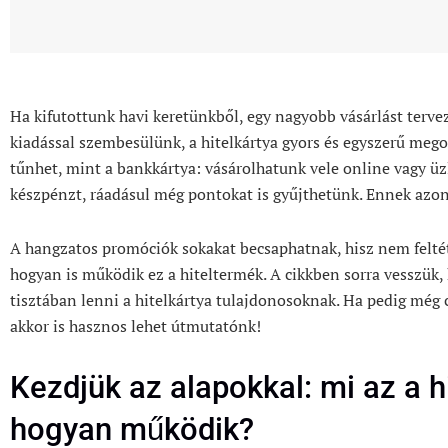
Ha kifutottunk havi keretünkből, egy nagyobb vásárlást terv
kiadással szembesülünk, a hitelkártya gyors és egyszerű mego
tűnhet, mint a bankkártya: vásárolhatunk vele online vagy üz
készpénzt, ráadásul még pontokat is gyűjthetünk. Ennek azon
A hangzatos promóciók sokakat becsaphatnak, hisz nem felté
hogyan is működik ez a hiteltermék. A cikkben sorra vesszük,
tisztában lenni a hitelkártya tulajdonosoknak. Ha pedig még c
akkor is hasznos lehet útmutatónk!
Kezdjük az alapokkal: mi az a h
hogyan működik?