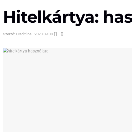
Hitelkártya: ha
0
Szerző:
Creditline
—
2023.09.08.