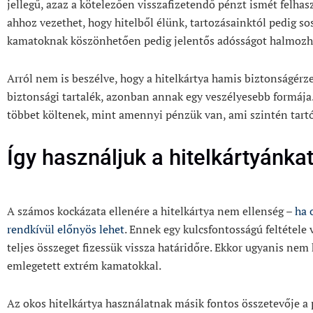
jellegű, azaz a kötelezően visszafizetendő pénzt ismét felha
ahhoz vezethet, hogy hitelből élünk, tartozásainktól pedig 
kamatoknak köszönhetően pedig jelentős adósságot halmozha
Arról nem is beszélve, hogy a hitelkártya hamis biztonságérze
biztonsági tartalék, azonban annak egy veszélyesebb formája
többet költenek, mint amennyi pénzük van, ami szintén tart
Így használjuk a hitelkártyánka
A számos kockázata ellenére a hitelkártya nem ellenség –
ha 
rendkívül előnyös lehet
. Ennek egy kulcsfontosságú feltétele v
teljes összeget fizessük vissza határidőre. Ekkor ugyanis ne
emlegetett extrém kamatokkal.
Az okos hitelkártya használatnak másik fontos összetevője a 