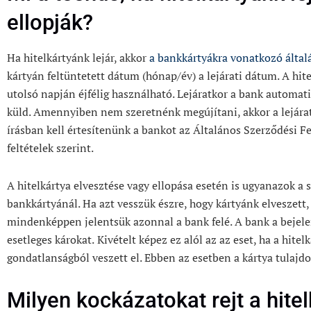
ellopják?
Ha hitelkártyánk lejár, akkor
a bankkártyákra vonatkozó által
kártyán feltüntetett dátum (hónap/év) a lejárati dátum. A hit
utolsó napján éjfélig használható. Lejáratkor a bank automati
küld. Amennyiben nem szeretnénk megújítani, akkor
a lejár
írásban kell értesítenünk a bankot az Általános Szerződési 
feltételek szerint.
A hitelkártya elvesztése vagy ellopása esetén is ugyanazok a
bankkártyánál. Ha azt vesszük észre, hogy kártyánk elveszett,
mindenképpen jelentsük azonnal a bank felé. A bank a bejele
esetleges károkat.
Kivételt képez ez alól az az eset, ha a hite
gondatlanságból veszett el. Ebben az esetben a kártya tulajdo
Milyen kockázatokat rejt a hite