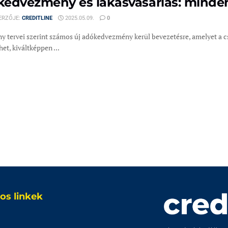
edvezmény és lakásvásárlás: minden
ERZŐJE:
CREDITLINE
2025.05.09.
0
y tervei szerint számos új adókedvezmény kerül bevezetésre, amelyet a 
het, kiváltképpen ...
os linkek