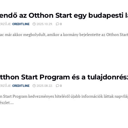
endő az Otthon Start egy budapesti 
ERZŐJE:
CREDITLINE
2025.10.29.
0
ac már akkor megbolydult, amikor a kormány bejelentette az Otthon Start P
tthon Start Program és a tulajdonrés
ERZŐJE:
CREDITLINE
2025.08.22.
0
n Start Program kedvezményes hiteléről újabb információk láttak napvilág
szlet ...