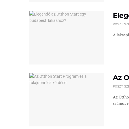
Eleg
POSZT SZ
A lakáspi
Az O
POSZT SZ
Az Ottho
számos ré