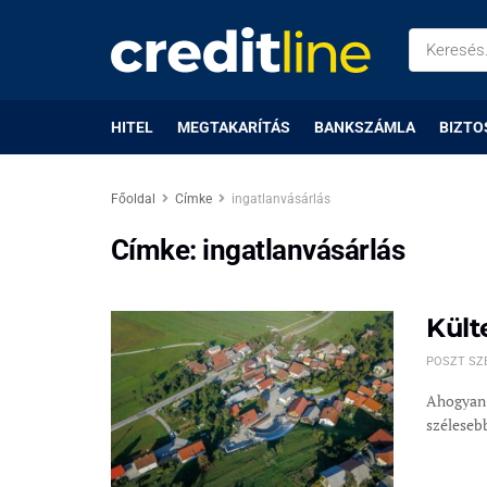
HITEL
MEGTAKARÍTÁS
BANKSZÁMLA
BIZTO
Főoldal
Címke
ingatlanvásárlás
Címke:
ingatlanvásárlás
Kült
POSZT SZ
Ahogyan 
szélesebb