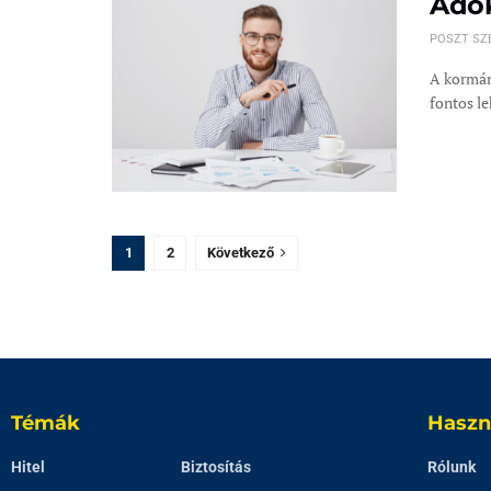
Adók
POSZT SZ
A kormán
fontos le
1
2
Következő
Témák
Haszn
Hitel
Biztosítás
Rólunk