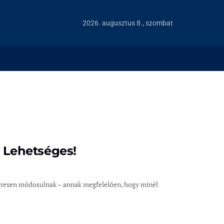
2026. augusztus 8., szombat
? Lehetséges!
eresen módosulnak – annak megfelelően, hogy minél