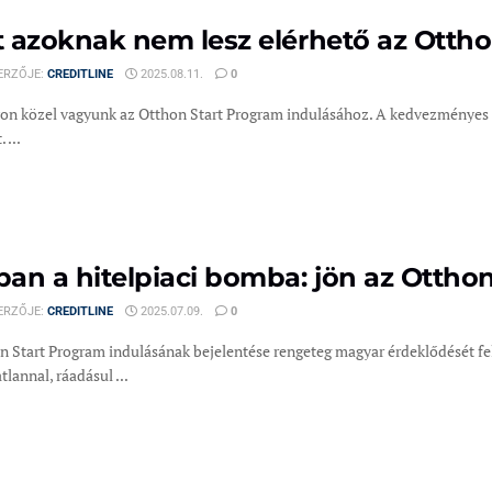
 azoknak nem lesz elérhető az Otthon
ERZŐJE:
CREDITLINE
2025.08.11.
0
on közel vagyunk az Otthon Start Program indulásához. A kedvezményes hit
 ...
an a hitelpiaci bomba: jön az Ottho
ERZŐJE:
CREDITLINE
2025.07.09.
0
n Start Program indulásának bejelentése rengeteg magyar érdeklődését fe
tlannal, ráadásul ...