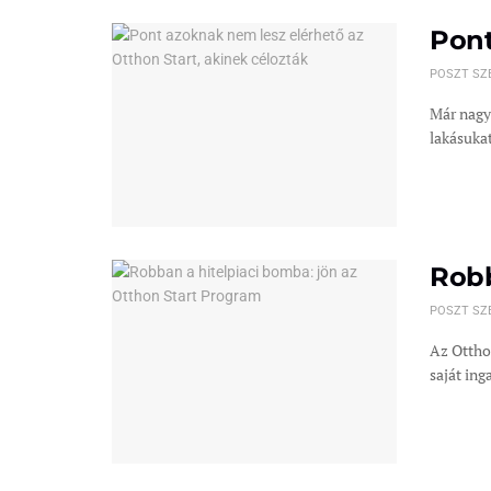
Pont
POSZT SZ
Már nagy
lakásukat.
Robb
POSZT SZ
Az Ottho
saját inga