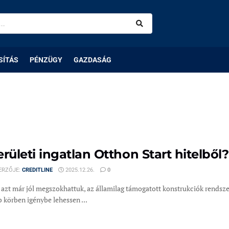
SÍTÁS
PÉNZÜGY
GAZDASÁG
erületi ingatlan Otthon Start hitelből
ERZŐJE:
CREDITLINE
2025.12.26.
0
azt már jól megszokhattuk, az államilag támogatott konstrukciók rendsz
 körben igénybe lehessen ...