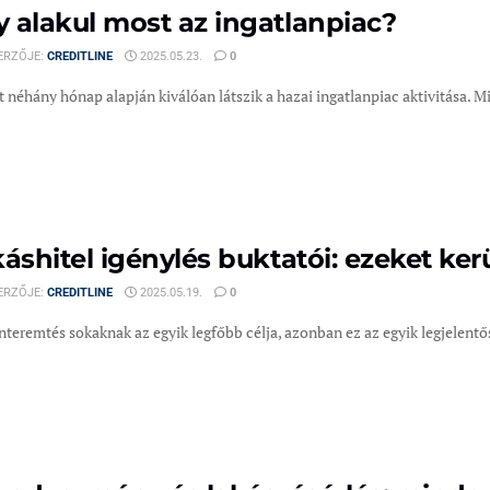
 alakul most az ingatlanpiac?
ERZŐJE:
CREDITLINE
2025.05.23.
0
 néhány hónap alapján kiválóan látszik a hazai ingatlanpiac aktivitása. Miel
káshitel igénylés buktatói: ezeket kerü
ERZŐJE:
CREDITLINE
2025.05.19.
0
teremtés sokaknak az egyik legfőbb célja, azonban ez az egyik legjelentősebb