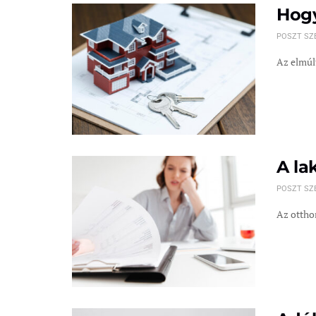
Hogy
POSZT SZ
Az elmúlt
A la
POSZT SZ
Az otthon