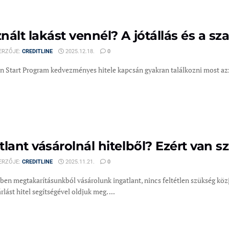
nált lakást vennél? A jótállás és a s
ERZŐJE:
CREDITLINE
2025.12.18.
0
n Start Program kedvezményes hitele kapcsán gyakran találkozni most azza
tlant vásárolnál hitelből? Ezért van 
ERZŐJE:
CREDITLINE
2025.11.21.
0
en megtakarításunkból vásárolunk ingatlant, nincs feltétlen szükség közj
rlást hitel segítségével oldjuk meg. ...