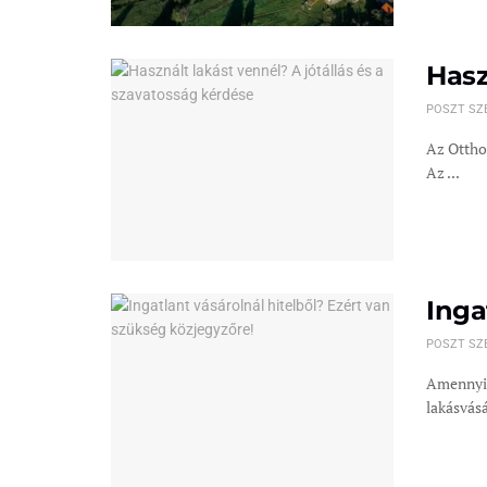
Hasz
POSZT SZ
Az Ottho
Az ...
Inga
POSZT SZ
Amennyib
lakásvásá