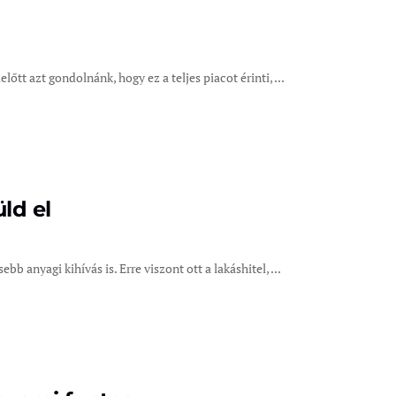
őtt azt gondolnánk, hogy ez a teljes piacot érinti, ...
ld el
 anyagi kihívás is. Erre viszont ott a lakáshitel, ...