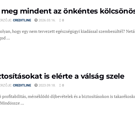
 meg mindent az önkéntes kölcsönös 
ERZŐJE:
CREDITLINE
2026.03.16.
0
 olyan, hogy egy nem tervezett egészségügyi kiadással szembesültél? Netá
od ...
ztosításokat is elérte a válság szele
ERZŐJE:
CREDITLINE
2023.09.18.
0
profitabilitás, mérséklődő díjbevételek és a biztosításokon is takarékosko
 Mindössze ...