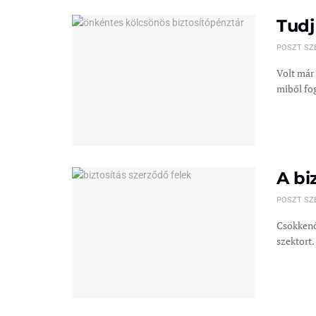
Tudj
POSZT SZ
Volt már
miből fog
A bi
POSZT SZ
Csökkenő 
szektort.