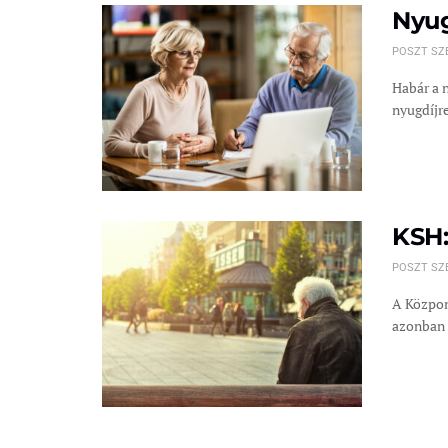
Nyug
POSZT SZ
Habár a n
nyugdíjre
KSH:
POSZT SZ
A Központ
azonban 