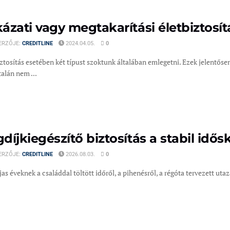
ázati vagy megtakarítási életbiztosít
ERZŐJE:
CREDITLINE
2024.04.05.
0
ztosítás esetében két típust szoktunk általában emlegetni. Ezek jelentőse
talán nem ...
díjkiegészítő biztosítás a stabil idős
ERZŐJE:
CREDITLINE
2026.08.03.
0
as éveknek a családdal töltött időről, a pihenésről, a régóta tervezett ut