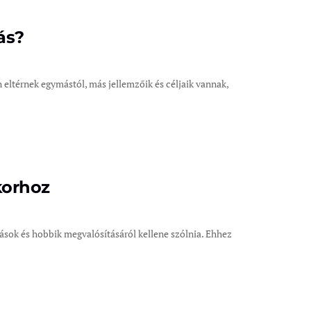
ás?
n eltérnek egymástól, más jellemzőik és céljaik vannak,
korhoz
azások és hobbik megvalósításáról kellene szólnia. Ehhez