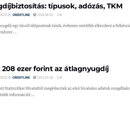
díjbiztosítás: típusok, adózás, TKM
ERZŐJE:
CREDITLINE
2026.08.03.
0
yugdíj egy távoli időpontnak tűnik, érdemes mielőbb elkezdeni a felkészül
ndszer ...
 208 ezer forint az átlagnyugdíj
ERZŐJE:
CREDITLINE
2023.03.24.
0
i Statisztikai Hivataltól megérkeztek az első hivatalos adatok nyugdíjakr
több információt ...