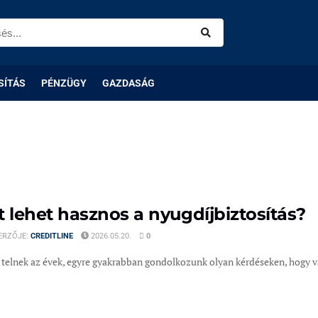
SÍTÁS
PÉNZÜGY
GAZDASÁG
t lehet hasznos a nyugdíjbiztosítás?
ERZŐJE:
CREDITLINE
2026.05.20.
0
elnek az évek, egyre gyakrabban gondolkozunk olyan kérdéseken, hogy vajo