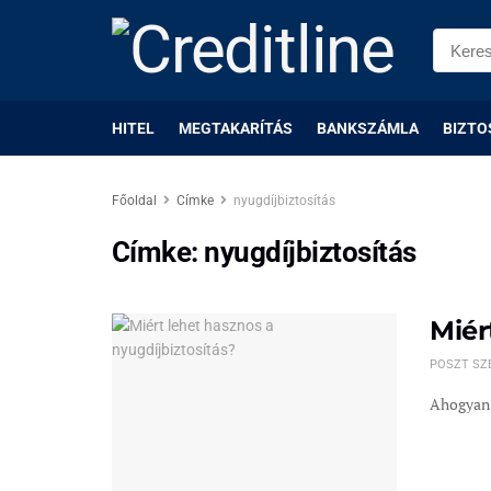
HITEL
MEGTAKARÍTÁS
BANKSZÁMLA
BIZTO
Főoldal
Címke
nyugdíjbiztosítás
Címke:
nyugdíjbiztosítás
Miér
POSZT SZ
Ahogyan t