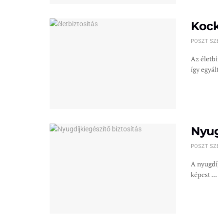
Kock
POSZT SZ
Az életbi
így egyál
Nyug
POSZT SZ
A nyugdíj
képest ...