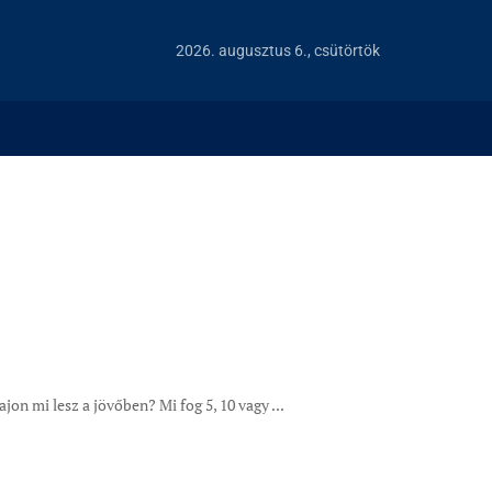
2026. augusztus 6., csütörtök
n mi lesz a jövőben? Mi fog 5, 10 vagy ...