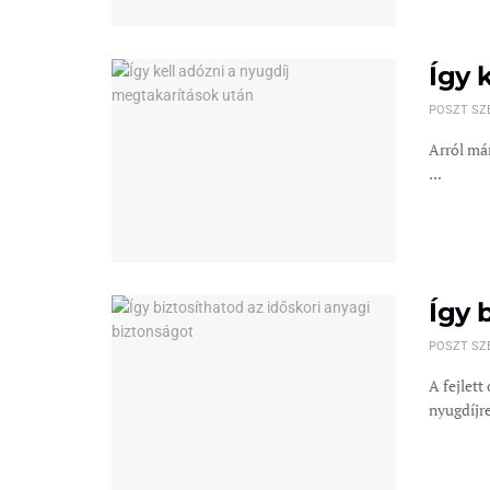
Így 
POSZT SZ
Arról már
...
Így 
POSZT SZ
A fejlet
nyugdíjre