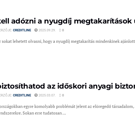
kell adózni a nyugdíj megtakarítások
ERZŐJE:
CREDITLINE
2025.09.29.
0
 sokat lehetett olvasni, hogy a nyugdíj megtakarítás mindenkinek ajánlott
biztosíthatod az időskori anyagi bizt
ERZŐJE:
CREDITLINE
2025.03.07.
0
t országokban egyre komolyabb problémát jelent az elöregedő társadalom, 
ndszerekre. Sokan erre tudatosan ...