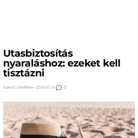
Utasbiztosítás
nyaraláshoz: ezeket kell
tisztázni
0
Szerző:
Creditline
—
2024.07.10.