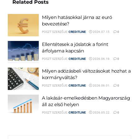
Related
Posts
Milyen hatásokkal járna az euró
bevezetése?
POSZT SZERZŐJE:
CREDITLINE
2026.07.15.
0
Ellentétesek a jóslatok a forint
árfolyama kapcsán
POSZT SZERZŐJE:
CREDITLINE
2026.06.19.
0
Milyen adózásbeli változásokat hozhat a
kormányváltás?
POSZT SZERZŐJE:
CREDITLINE
2026.06.01.
0
A lakásár-emelkedésben Magyarország
áll az első helyen
POSZT SZERZŐJE:
CREDITLINE
2026.05.22.
0