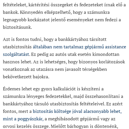
feltételeket, kártérítési összegeket és fedezeteket írnak elő a
bankok. Könnyedén elképzelhető, hogy a számunkra
legnagyobb kockázatot jelentő eseményeket nem fedezi a
biztosításunk.
Azt is fontos tudni, hogy a bankkártyához társított
utasbiztosítás
általában nem tartalmaz gépjármű assistance
szolgáltatást
. Ez pedig az autós utak esetén kimondottan
hasznos lehet. Az is lehetséges, hogy bizonyos korlátozások
vonatkoznak az utazásra nem javasolt térségekben
bekövetkezett bajokra.
Érdemes lehet egy gyors kalkulációt is készíteni a
számunkra lényeges fedezetekkel, majd összehasonlítani a
bankkártyához társuló utasbiztosítás feltételeivel. Ez azért
fontos, mert a
biztosítás költsége jóval alacsonyabb lehet,
mint a poggyászkár,
a meghibásodott gépjármű vagy az
orvosi kezelés összege. Mielőtt bárhogyan is döntenénk,