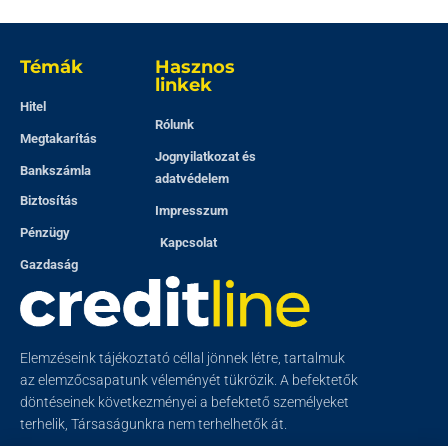
Témák
Hasznos
linkek
Hitel
Rólunk
Megtakarítás
Jognyilatkozat és
Bankszámla
adatvédelem
Biztosítás
Impresszum
Pénzügy
Kapcsolat
Gazdaság
Elemzéseink tájékoztató céllal jönnek létre, tartalmuk
az elemzőcsapatunk véleményét tükrözik. A befektetők
döntéseinek következményei a befektető személyeket
terhelik, Társaságunkra nem terhelhetők át.