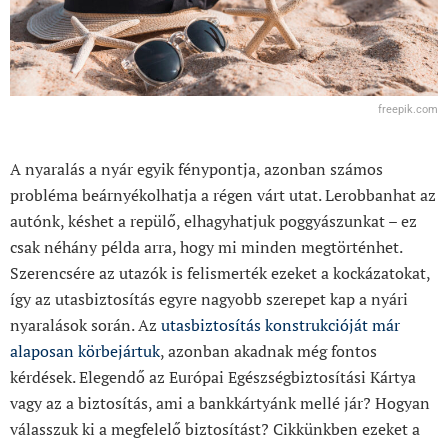
freepik.com
A nyaralás a nyár egyik fénypontja, azonban számos
probléma beárnyékolhatja a régen várt utat. Lerobbanhat az
autónk, késhet a repülő, elhagyhatjuk poggyászunkat – ez
csak néhány példa arra, hogy mi minden megtörténhet.
Szerencsére az utazók is felismerték ezeket a kockázatokat,
így az utasbiztosítás egyre nagyobb szerepet kap a nyári
nyaralások során. Az
utasbiztosítás konstrukcióját már
alaposan körbejártuk
, azonban akadnak még fontos
kérdések. Elegendő az Európai Egészségbiztosítási Kártya
vagy az a biztosítás, ami a bankkártyánk mellé jár? Hogyan
válasszuk ki a megfelelő biztosítást? Cikkünkben ezeket a