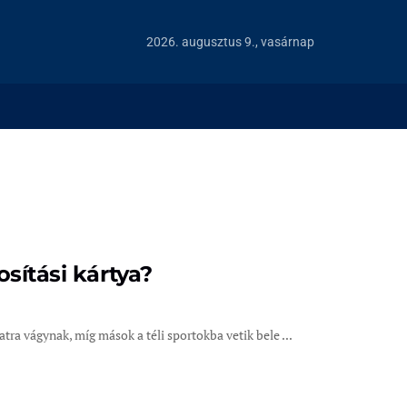
2026. augusztus 9., vasárnap
sítási kártya?
tra vágynak, míg mások a téli sportokba vetik bele ...