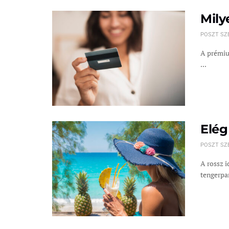
Mily
POSZT SZ
A prémium
...
Elég
POSZT SZ
A rossz 
tengerpar