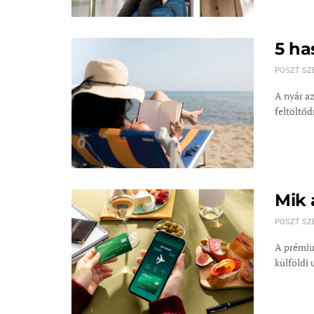
5 ha
POSZT SZ
A nyár az
feltöltődn
Mik 
POSZT SZ
A prémiu
külföldi u