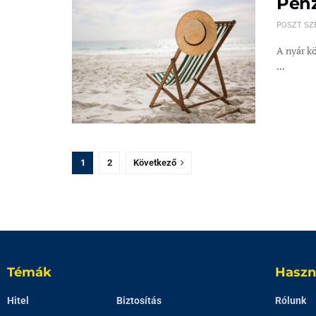
Pénz
POSZT SZ
A nyár kö
...
1
2
Következő
Témák
Haszn
Hitel
Biztosítás
Rólunk