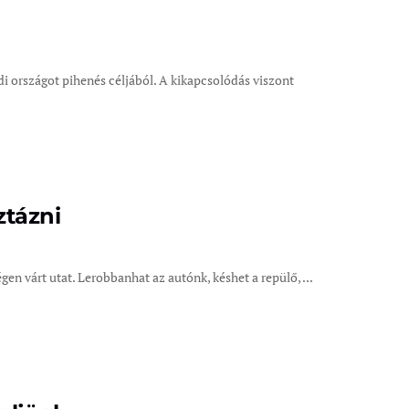
i országot pihenés céljából. A kikapcsolódás viszont
ztázni
n várt utat. Lerobbanhat az autónk, késhet a repülő, ...