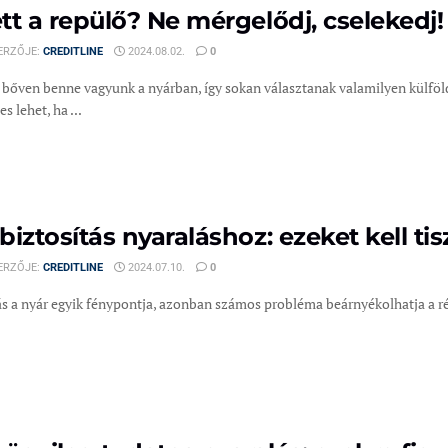
tt a repülő? Ne mérgelődj, cselekedj!
ERZŐJE:
CREDITLINE
2024.08.02.
0
bőven benne vagyunk a nyárban, így sokan választanak valamilyen külföld
s lehet, ha ...
biztosítás nyaraláshoz: ezeket kell tis
ERZŐJE:
CREDITLINE
2024.07.10.
0
s a nyár egyik fénypontja, azonban számos probléma beárnyékolhatja a rége