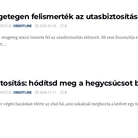
etegen felismerték az utasbiztosítás
ERZŐJE:
CREDITLINE
2025.03.24.
0
rengeteg utazó ismerte fel az utasbiztosítás előnyeit. Mi sem bizonyítja 
 ...
ztosítás: hódítsd meg a hegycsúcsot
ERZŐJE:
CREDITLINE
2024.12.11.
0
 végén hazánkat elérte az első hó, ami sokaknál meghozta a kedvet egy té