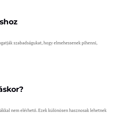
áshoz
togatják szabadságukat, hogy elmehessenek pihenni,
áskor?
ákkal nem elérhető. Ezek különösen hasznosak lehetnek