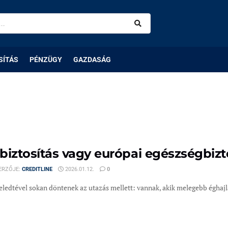
SÍTÁS
PÉNZÜGY
GAZDASÁG
biztosítás vagy európai egészségbizto
ERZŐJE:
CREDITLINE
2026.01.12.
0
eledtével sokan döntenek az utazás mellett: vannak, akik melegebb éghajla