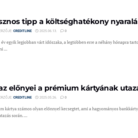
sznos tipp a költséghatékony nyaral
ERZŐJE:
CREDITLINE
2025.06.13.
0
 év egyik legjobban várt időszaka, a legtöbben erre a néhány hónapra tar
i ...
az előnyei a prémium kártyának utaz
ERZŐJE:
CREDITLINE
2025.05.26.
0
m kártya számos olyan előnnyel kecsegtet, ami a hagyományos bankkárty
tazás során. ...