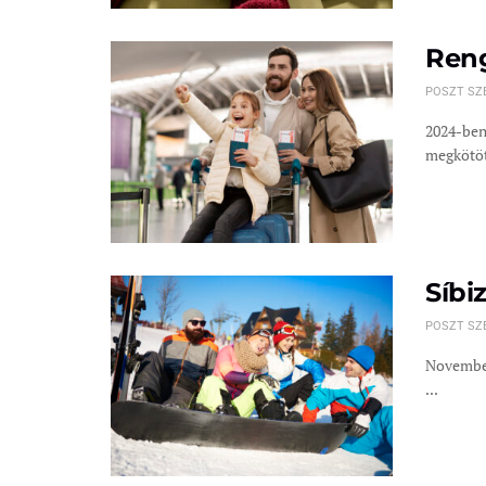
Reng
POSZT SZ
2024-ben 
megkötött
Síbi
POSZT SZ
November
...