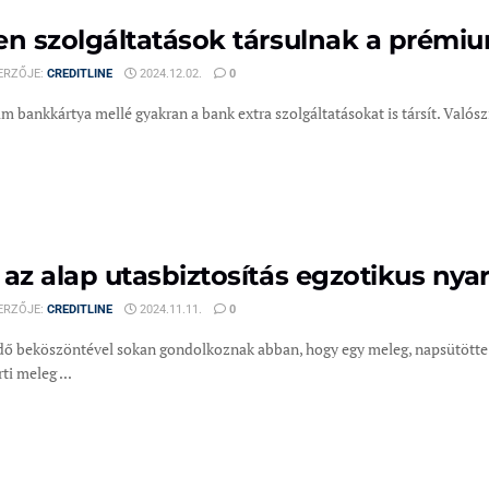
en szolgáltatások társulnak a prémi
ERZŐJE:
CREDITLINE
2024.12.02.
0
 bankkártya mellé gyakran a bank extra szolgáltatásokat is társít. Valósz
 az alap utasbiztosítás egzotikus nya
ERZŐJE:
CREDITLINE
2024.11.11.
0
idő beköszöntével sokan gondolkoznak abban, hogy egy meleg, napsütötte 
ti meleg ...