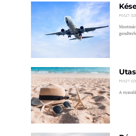
Kése
POSZT SZ
Mostmár 
gondterhe
Utas
POSZT SZ
A nyaralá