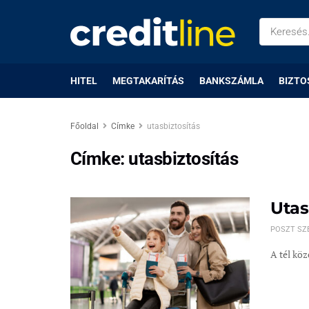
HITEL
MEGTAKARÍTÁS
BANKSZÁMLA
BIZTO
Főoldal
Címke
utasbiztosítás
Címke:
utasbiztosítás
Utas
POSZT SZ
A tél köz