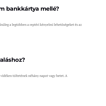
um bankkártya mellé?
ínűleg a legtöbben a reptéri kényelmi lehetőségeket és az
raláshoz?
vidéken töltetének néhány napot vagy hetet. A