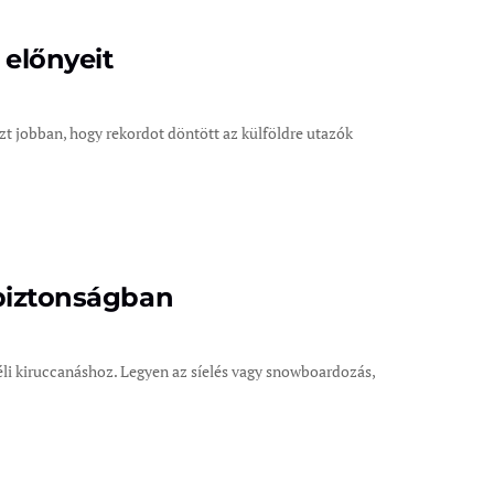
 előnyeit
ezt jobban, hogy rekordot döntött az külföldre utazók
 biztonságban
li kiruccanáshoz. Legyen az síelés vagy snowboardozás,