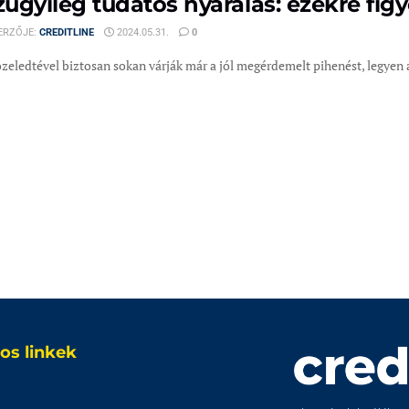
ügyileg tudatos nyaralás: ezekre figy
ERZŐJE:
CREDITLINE
2024.05.31.
0
zeledtével biztosan sokan várják már a jól megérdemelt pihenést, legyen 
os linkek