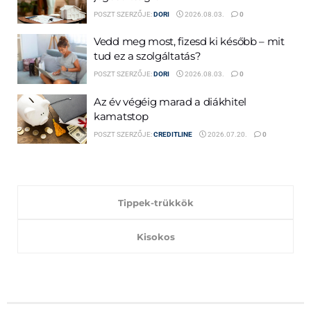
POSZT SZERZŐJE:
DORI
2026.08.03.
0
Vedd meg most, fizesd ki később – mit
tud ez a szolgáltatás?
POSZT SZERZŐJE:
DORI
2026.08.03.
0
Az év végéig marad a diákhitel
kamatstop
POSZT SZERZŐJE:
CREDITLINE
2026.07.20.
0
Tippek-trükkök
Kisokos