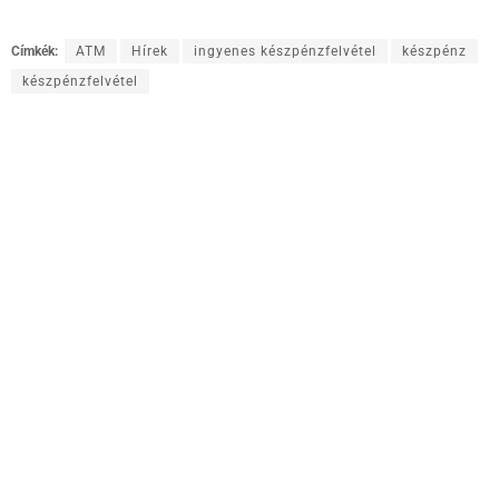
Címkék:
ATM
Hírek
ingyenes készpénzfelvétel
készpénz
készpénzfelvétel