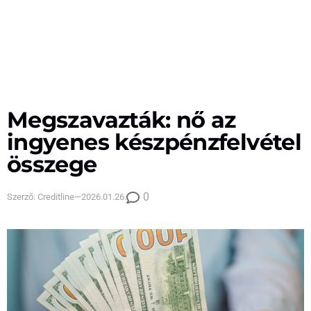
Megszavazták: nő az
ingyenes készpénzfelvétel
összege
0
Szerző:
Creditline
—
2026.01.26.