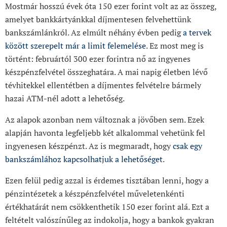
Mostmár hosszú évek óta 150 ezer forint volt az az összeg,
amelyet bankkártyánkkal díjmentesen felvehettünk
bankszámlánkról. Az elmúlt néhány évben pedig
a tervek
között szerepelt már a limit felemelése
. Ez most meg is
történt: februártól 300 ezer forintra nő az ingyenes
készpénzfelvétel összeghatára. A mai napig életben lévő
tévhitekkel ellentétben a díjmentes felvételre bármely
hazai ATM-nél adott a lehetőség.
Az alapok azonban nem változnak a jövőben sem. Ezek
alapján havonta legfeljebb két alkalommal vehetünk fel
ingyenesen készpénzt. Az is megmaradt, hogy
csak egy
bankszámlához kapcsolhatjuk a lehetőséget
.
Ezen felül pedig azzal is érdemes tisztában lenni, hogy a
pénzintézetek a készpénzfelvétel műveletenkénti
értékhatárát nem csökkenthetik 150 ezer forint alá. Ezt a
feltételt valószínűleg az indokolja, hogy a bankok gyakran