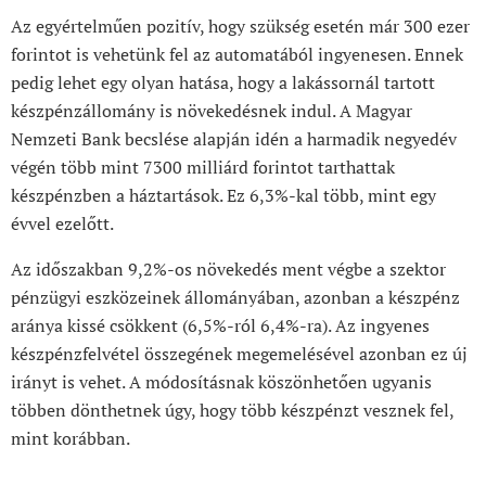
Az egyértelműen pozitív, hogy szükség esetén már 300 ezer
forintot is vehetünk fel az automatából ingyenesen. Ennek
pedig lehet egy olyan hatása, hogy a lakássornál tartott
készpénzállomány is növekedésnek indul. A Magyar
Nemzeti Bank becslése alapján idén a harmadik negyedév
végén több mint 7300 milliárd forintot tarthattak
készpénzben a háztartások. Ez 6,3%-kal több, mint egy
évvel ezelőtt.
Az időszakban 9,2%-os növekedés ment végbe a szektor
pénzügyi eszközeinek állományában, azonban a készpénz
aránya kissé csökkent (6,5%-ról 6,4%-ra). Az ingyenes
készpénzfelvétel összegének megemelésével azonban ez új
irányt is vehet. A módosításnak köszönhetően ugyanis
többen dönthetnek úgy, hogy több készpénzt vesznek fel,
mint korábban.