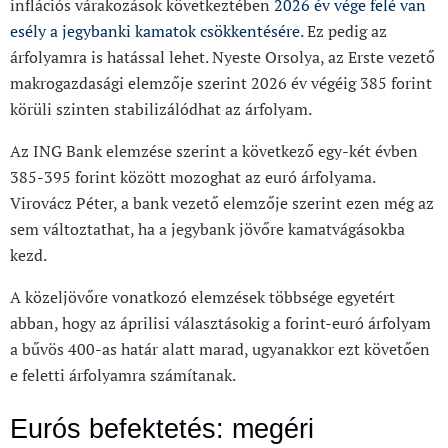
inflációs várakozások következtében
2026 év vége felé van
esély a jegybanki kamatok csökkentésére
. Ez pedig az
árfolyamra is hatással lehet. Nyeste Orsolya, az Erste vezető
makrogazdasági elemzője szerint 2026 év végéig 385 forint
körüli szinten stabilizálódhat az árfolyam.
Az ING Bank elemzése szerint a következő egy-két évben
385-395 forint között mozoghat az euró árfolyama.
Virovácz Péter, a bank vezető elemzője szerint ezen még az
sem változtathat, ha a jegybank jövőre kamatvágásokba
kezd.
A közeljövőre vonatkozó elemzések többsége egyetért
abban, hogy az áprilisi választásokig a forint-euró árfolyam
a bűvös 400-as határ alatt marad, ugyanakkor ezt követően
e feletti árfolyamra számítanak.
Eurós befektetés: megéri