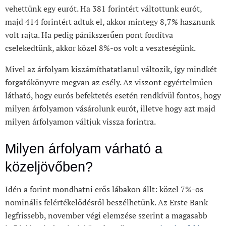
vehettünk egy eurót. Ha 381 forintért váltottunk eurót,
majd 414 forintért adtuk el, akkor mintegy 8,7% hasznunk
volt rajta. Ha pedig pánikszerűen pont fordítva
cselekedtünk, akkor közel 8%-os volt a veszteségünk.
Mivel az árfolyam kiszámíthatatlanul változik, így mindkét
forgatókönyvre megvan az esély. Az viszont egyértelműen
látható, hogy eurós befektetés esetén rendkívül fontos, hogy
milyen árfolyamon vásárolunk eurót, illetve hogy azt majd
milyen árfolyamon váltjuk vissza forintra.
Milyen árfolyam várható a
közeljövőben?
Idén a forint mondhatni erős lábakon állt: közel 7%-os
nominális felértékelődésről beszélhetünk. Az Erste Bank
legfrissebb, november végi elemzése szerint a magasabb