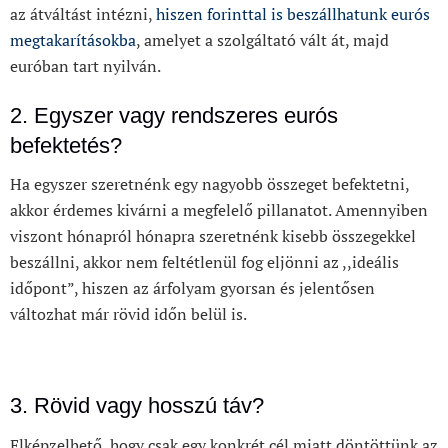
az átváltást intézni,
hiszen forinttal is beszállhatunk eurós
megtakarításokba
, amelyet a szolgáltató vált át, majd
euróban tart nyilván.
2. Egyszer vagy rendszeres eurós
befektetés?
Ha egyszer szeretnénk egy nagyobb összeget befektetni,
akkor érdemes kivárni a megfelelő pillanatot. Amennyiben
viszont hónapról hónapra szeretnénk kisebb összegekkel
beszállni, akkor nem feltétlenül fog eljönni az ,,ideális
időpont”, hiszen az árfolyam gyorsan és jelentősen
változhat már rövid időn belül is.
3. Rövid vagy hosszú táv?
Elképzelhető, hogy csak egy konkrét cél miatt döntöttünk az