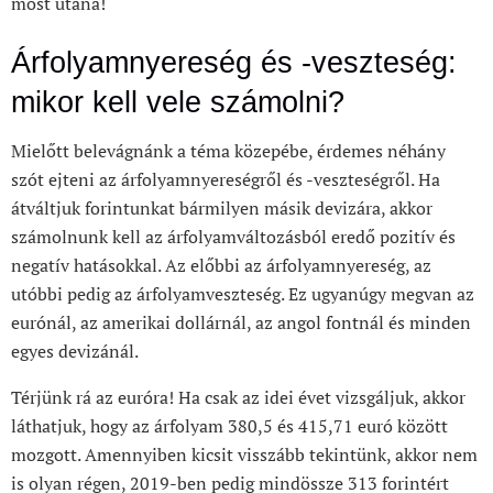
most utána!
Árfolyamnyereség és -veszteség:
mikor kell vele számolni?
Mielőtt belevágnánk a téma közepébe, érdemes néhány
szót ejteni az árfolyamnyereségről és -veszteségről. Ha
átváltjuk forintunkat bármilyen másik devizára, akkor
számolnunk kell az árfolyamváltozásból eredő pozitív és
negatív hatásokkal. Az előbbi az árfolyamnyereség, az
utóbbi pedig az árfolyamveszteség. Ez ugyanúgy megvan az
eurónál, az amerikai dollárnál, az angol fontnál és minden
egyes devizánál.
Térjünk rá az euróra! Ha csak az idei évet vizsgáljuk, akkor
láthatjuk, hogy az árfolyam 380,5 és 415,71 euró között
mozgott. Amennyiben kicsit visszább tekintünk, akkor nem
is olyan régen, 2019-ben pedig mindössze 313 forintért