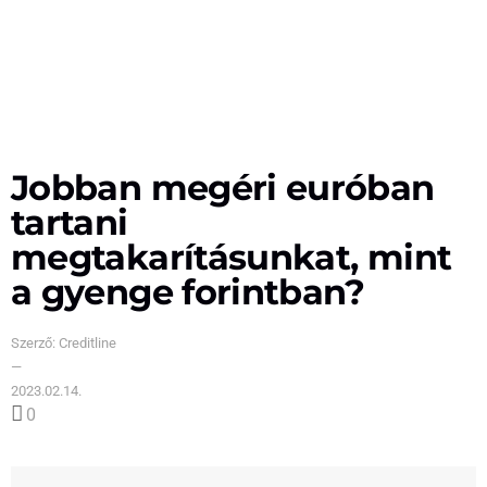
Jobban megéri euróban
tartani
megtakarításunkat, mint
a gyenge forintban?
Szerző:
Creditline
—
2023.02.14.
0