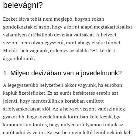
belevágni?
Ezeket látva tehát nem meglepő, hogyan sokan
gondolkoztak el azon, hogy a forint alapú megtakarításaikat
valamilyen értékállóbb devizára váltsák át. A helyzet
viszont nem olyan egyszerű, mint ahogy elsőre tűnhet.
Mielőtt belevágnánk, érdemes az alábbi 3+1 kérdést
átgondolnunk.
1. Milyen devizában van a jövedelmünk?
A legegyszerűbb helyzetben akkor vagyunk, ha euróban
kapjuk fizetésünket. Ez az eurós befektetés esetén azt
jelenti, hogy mentesülünk a korábban említett
árfolyamkockázat alól. Az a helyzet viszont valószínűleg
gyakoribb, hogy jövedelmünk forintban keletkezik, így
kimondottan fontos, hogy milyen árfolyamon tudjuk az
eurót adni és venni. Ez esetben nem feltétlenül nekünk kell