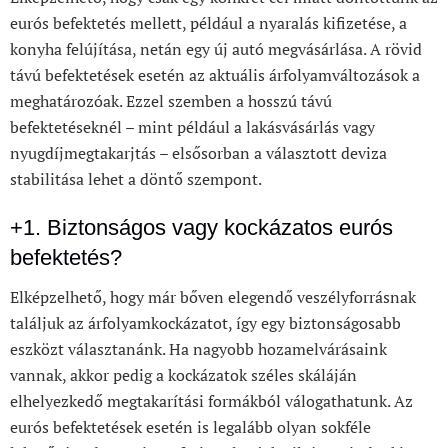
eurós befektetés mellett, például a nyaralás kifizetése, a
konyha felújítása, netán egy új autó megvásárlása. A rövid
távú befektetések esetén az aktuális árfolyamváltozások a
meghatározóak. Ezzel szemben a hosszú távú
befektetéseknél – mint például a lakásvásárlás vagy
nyugdíjmegtakarjtás – elsősorban a választott deviza
stabilitása lehet a döntő szempont.
+1. Biztonságos vagy kockázatos eurós
befektetés?
Elképzelhető, hogy már bőven elegendő veszélyforrásnak
találjuk az árfolyamkockázatot, így egy biztonságosabb
eszközt választanánk. Ha nagyobb hozamelvárásaink
vannak, akkor pedig a kockázatok széles skáláján
elhelyezkedő megtakarítási formákból válogathatunk. Az
eurós befektetések esetén is legalább olyan sokféle