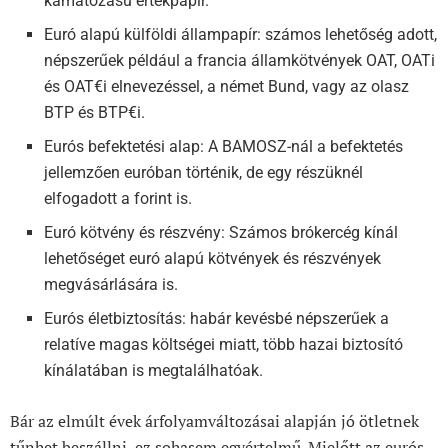
kamatozású értékpapír.
Euró alapú külföldi állampapír: számos lehetőség adott,
népszerűek például a francia államkötvények OAT, OATi
és OAT€i elnevezéssel, a német Bund, vagy az olasz
BTP és BTP€i.
Eurós befektetési alap: A BAMOSZ-nál a befektetés
jellemzően euróban történik, de egy részüknél
elfogadott a forint is.
Euró kötvény és részvény: Számos brókercég kínál
lehetőséget euró alapú kötvények és részvények
megvásárlására is.
Eurós életbiztosítás: habár kevésbé népszerűek a
relatíve magas költségei miatt, több hazai biztosító
kínálatában is megtalálhatóak.
Bár az elmúlt évek árfolyamváltozásai alapján jó ötletnek
tűnhet beszállni, ez sohasem egyértelmű. Mielőtt az eurós