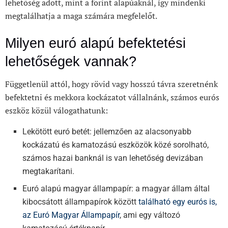
lehetőség adott, mint a forint alapúaknál, így mindenki
megtalálhatja a maga számára megfelelőt.
Milyen euró alapú befektetési
lehetőségek vannak?
Függetlenül attól, hogy rövid vagy hosszú távra szeretnénk
befektetni és mekkora kockázatot vállalnánk, számos eurós
eszköz közül válogathatunk:
Lekötött euró betét: jellemzően az alacsonyabb
kockázatú és kamatozású eszközök közé sorolható,
számos hazai banknál is van lehetőség devizában
megtakarítani.
Euró alapú magyar állampapír: a magyar állam által
kibocsátott állampapírok között
található egy eurós is,
az Euró Magyar Állampapír
, ami egy változó