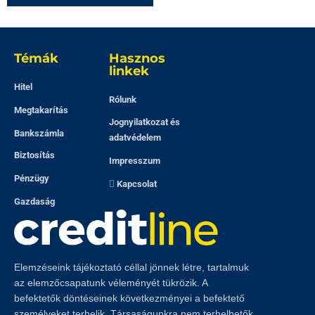
Témák
Hasznos
linkek
Hitel
Rólunk
Megtakarítás
Jognyilatkozat és
Bankszámla
adatvédelem
Biztosítás
Impresszum
Pénzügy
Kapcsolat
Gazdaság
Elemzéseink tájékoztató céllal jönnek létre, tartalmuk
az elemzőcsapatunk véleményét tükrözik. A
befektetők döntéseinek következményei a befektető
személyeket terhelik, Társaságunkra nem terhelhetők