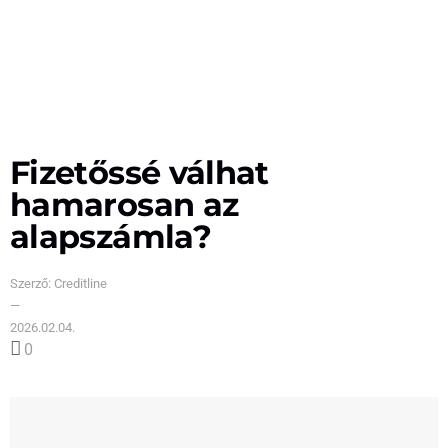
Fizetőssé válhat
hamarosan az
alapszámla?
Szerző:
Creditline
—
2026.02.04.
0