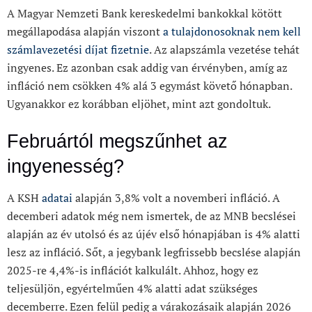
A Magyar Nemzeti Bank kereskedelmi bankokkal kötött
megállapodása alapján viszont
a tulajdonosoknak nem kell
számlavezetési díjat fizetnie
. Az alapszámla vezetése tehát
ingyenes. Ez azonban csak addig van érvényben, amíg az
infláció nem csökken 4% alá 3 egymást követő hónapban.
Ugyanakkor ez korábban eljöhet, mint azt gondoltuk.
Februártól megszűnhet az
ingyenesség?
A KSH
adatai
alapján 3,8% volt a novemberi infláció. A
decemberi adatok még nem ismertek, de az MNB becslései
alapján az év utolsó és az újév első hónapjában is 4% alatti
lesz az infláció. Sőt, a jegybank legfrissebb becslése alapján
2025-re 4,4%-is inflációt kalkulált. Ahhoz, hogy ez
teljesüljön, egyértelműen 4% alatti adat szükséges
decemberre. Ezen felül pedig a várakozásaik alapján 2026