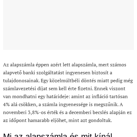
Az alapszámla éppen azért lett alapszámla, mert számos
alapvető banki szolgáltatást ingyenesen biztosít a
tulajdonosainak. Egy közelmúltbéli döntés miatt pedig még
számlavezetési díjat sem kell érte fizetni. Ennek viszont
van mondhatni egy határideje: amint az infláció tartósan
4% alá csökken, a számla ingyenessége is megszűnik. A
novemberi 3,8%-os érték és a decemberi becslés alapján ez
az időpont hamarabb eljöhet, mint azt gondoltuk.
Mi az alapszámla és mit kínál