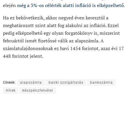
elején
még a 3%-os célérték alatti infláció is elképzelhető
.
Ha ez bekövetkezik, akkor negyed éven keresztül a
meghatározott szint alatt fog alakulni az infláció. Ezzel
pedig elképzelhető egy olyan forgatókönyv is, miszerint
februártól ismét fizetőssé válik az alapszámla. A
számlatulajdonosoknak ez havi 1454 forintot, azaz évi 17
448 forintot jelent.
Címkék:
alapszámla
banki szolgáltatás
bankszámla
Hírek
készpénzfelvétel