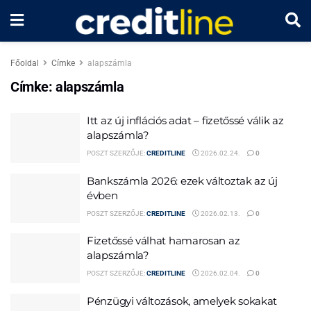
Főoldal
Címke
alapszámla
Címke:
alapszámla
Itt az új inflációs adat – fizetőssé válik az
alapszámla?
POSZT SZERZŐJE:
CREDITLINE
2026.02.24.
0
Bankszámla 2026: ezek változtak az új
évben
POSZT SZERZŐJE:
CREDITLINE
2026.02.13.
0
Fizetőssé válhat hamarosan az
alapszámla?
POSZT SZERZŐJE:
CREDITLINE
2026.02.04.
0
Pénzügyi változások, amelyek sokakat