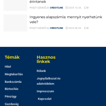
érintenek
POSZT SZERZŐJE:
CREDITLINE
2025.10.20.
0
Ingyenes alapszámla: mennyit nyerhetünk
vele?
POSZT SZERZŐJE:
CREDITLINE
2025.06.03.
0
Témák
Hasznos
linkek
Hitel
Rólunk
Megtakarítás
Jognyilatkozat és
Bankszámla
adatvédelem
Biztosítás
Impresszum
Pénzügy
Kapcsolat
Gazdaság