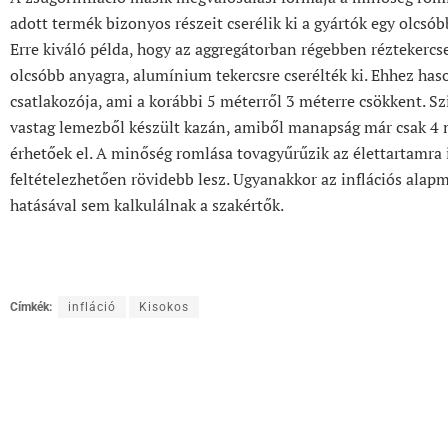
adott termék bizonyos részeit cserélik ki a gyártók egy olcsó
Erre kiváló példa, hogy az aggregátorban régebben réztekercse
olcsóbb anyagra, alumínium tekercsre cserélték ki. Ehhez has
csatlakozója, ami a korábbi 5 méterről 3 méterre csökkent. S
vastag lemezből készült kazán, amiből manapság már csak 4
érhetőek el. A minőség romlása tovagyűrűzik az élettartamra
feltételezhetően rövidebb lesz. Ugyanakkor az inflációs ala
hatásával sem kalkulálnak a szakértők.
Címkék:
infláció
Kisokos