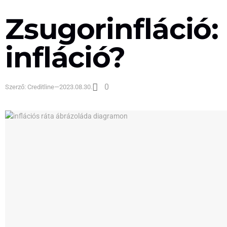
Zsugorinfláció:
infláció?
0
Szerző:
Creditline
—
2023.08.30.