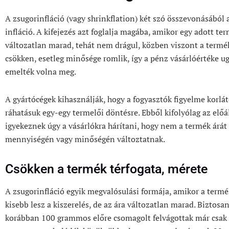
A zsugorinfláció (vagy shrinkflation) két szó összevonásából 
infláció. A kifejezés azt foglalja magába, amikor egy adott te
változatlan marad, tehát nem drágul, közben viszont a termé
csökken, esetleg minősége romlik, így a pénz vásárlóértéke u
emelték volna meg.
A gyártócégek kihasználják, hogy a fogyasztók figyelme korlá
ráhatásuk egy-egy termelői döntésre. Ebből kifolyólag az elő
igyekeznek úgy a vásárlókra hárítani, hogy nem a termék árá
mennyiségén vagy minőségén változtatnak.
Csökken a termék térfogata, mérete
A zsugorinfláció egyik megvalósulási formája, amikor a termék
kisebb lesz a kiszerelés, de az ára változatlan marad. Biztosa
korábban 100 grammos előre csomagolt felvágottak már csak