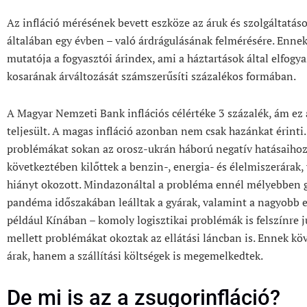
Az infláció mérésének bevett eszköze az áruk és szolgáltatás
általában egy évben – való árdrágulásának felmérésére. Ennek
mutatója a fogyasztói árindex, ami a háztartások által elfogya
kosarának árváltozását számszerűsíti százalékos formában.
A Magyar Nemzeti Bank inflációs célértéke 3 százalék, ám e
teljesült. A magas infláció azonban nem csak hazánkat érinti
problémákat sokan az orosz-ukrán háború negatív hatásaihoz t
következtében kilőttek a benzin-, energia- és élelmiszerárak
hiányt okozott. Mindazonáltal a probléma ennél mélyebben g
pandéma időszakában leálltak a gyárak, valamint a nagyobb
például Kínában – komoly logisztikai problémák is felszínre j
mellett problémákat okoztak az ellátási láncban is. Ennek k
árak, hanem a szállítási költségek is megemelkedtek.
De mi is az a zsugorinfláció?