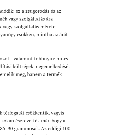
adódik: ez a zsugorodás és az
rmék vagy szolgáltatás ára
k vagy szolgáltatás mérete
gyanúgy csökken, mintha az árát
tozott, valamint többnyire nincs
állítási költségek megemelkedését
t emelik meg, hanem a termék
 térfogatát csökkentik, vagyis
n sokan észrevették már, hogy a
 85-90 grammosak. Az eddigi 100