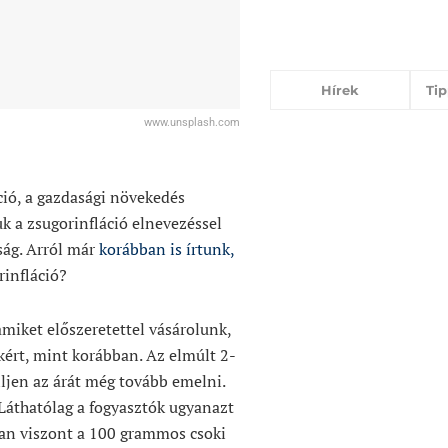
Hírek
Ti
www.unsplash.com
ció, a gazdasági növekedés
k a zsugorinfláció elnevezéssel
ság. Arról már
korábban is írtunk,
rinfláció?
amiket előszeretettel vásárolunk,
ért, mint korábban. Az elmúlt 2-
ljen az árát még tovább emelni.
 Láthatólag a fogyasztók ugyanazt
ban viszont a 100 grammos csoki