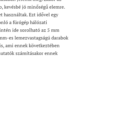
bb, kevésbé jó minőségű elemre.
t használtak. Ezt idővel egy
onló a fúrógép hálózati
zintén ide sorolható az 5 mm
 mm-es lemezvastagságú darabok
 is, ami ennek következtében
pmutatók számításakor ennek