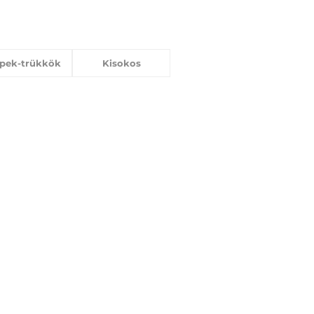
ppek-trükkök
Kisokos