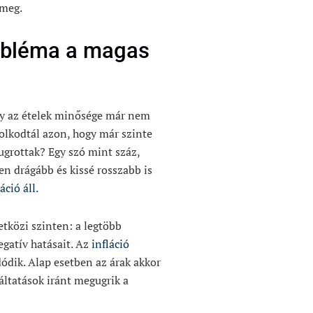
 meg.
robléma a magas
gy az ételek minősége már nem
olkodtál azon, hogy már szinte
ugrottak? Egy szó mint száz,
n drágább és kissé rosszabb is
áció áll
.
tközi szinten: a legtöbb
gatív hatásait. Az
infláció
dódik. Alap esetben az árak akkor
ltatások iránt megugrik a