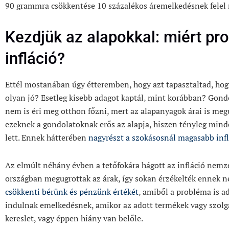
90 grammra csökkentése 10 százalékos áremelkedésnek felel
Kezdjük az alapokkal: miért p
infláció?
Ettél mostanában úgy étteremben, hogy azt tapasztaltad, ho
olyan jó? Esetleg kisebb adagot kaptál, mint korábban? Gond
nem is éri meg otthon főzni, mert az alapanyagok árai is meg
ezeknek a gondolatoknak erős az alapja, hiszen tényleg minde
lett. Ennek hátterében
nagyrészt a szokásosnál magasabb infl
Az elmúlt néhány évben a tetőfokára hágott az infláció nemze
országban megugrottak az árak, így sokan érzékelték ennek ne
csökkenti bérünk és pénzünk értékét
, amiből a probléma is a
indulnak emelkedésnek, amikor az adott termékek vagy szolgá
kereslet, vagy éppen hiány van belőle.