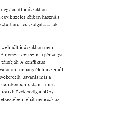
ok egy adott időszakban –
 egyik széles körben használt
sztott áruk és szolgáltatások
z az elmúlt időszakban nem
. A nemzetközi szintű pénzügyi
ársítják. A konfliktus
, valamint néhány élelmiszerből
yökerezik, ugyanis már a
 exportközpontokban – mint
utottak. Ezek pedig a hiány
övetkeztében tehát nemcsak az