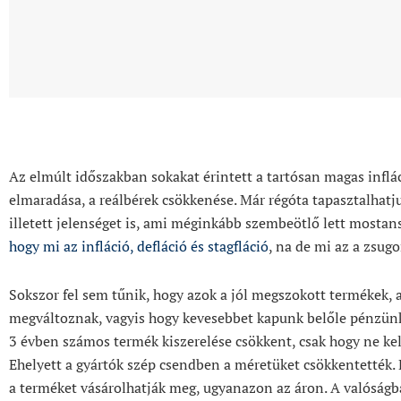
Az elmúlt időszakban sokakat érintett a tartósan magas inflá
elmaradása, a reálbérek csökkenése. Már régóta tapasztalhatju
illetett jelenséget is, ami méginkább szembeötlő lett mostan
hogy mi az infláció, defláció és stagfláció
, na de mi az a zsugo
Sokszor fel sem tűnik, hogy azok a jól megszokott termékek, 
megváltoznak, vagyis hogy kevesebbet kapunk belőle pénzünk
3 évben számos termék kiszerelése csökkent, csak hogy ne kel
Ehelyett a gyártók szép csendben a méretüket csökkentették.
a terméket vásárolhatják meg, ugyanazon az áron. A valóság