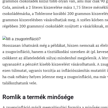
grammos csokoládék közül több olyan van, ami már csak 90 
Cola, aminek a 2 literes kiszerelése mára 1,75 literre mérséklő
csokoládémárka, a Toblerone korábbi 200 grammos kiszerelé
grammos kiszerelésben vásárolhatjuk meg. A széles körben né
régebben 200 grammnyi csokoládét nyújtott a vásárlóknak, 
Hosszasan írhatnánk még a példákat, hiszen nemcsak az élelmi
a zsugorinfláció, hanem a tisztálkodási szereken át (pl. keves
csökkent az állateledelek súlya) mindenhol megjelenik. A lén
ugyanazért a pénzért kisebb kiszerelést vásárolhatunk. A zs
ezen túlmutat, ugyanis torzítja az inflációszámítás mutatóit 
ha csak néhány helyen jelenne meg a zsugorinfláció, ma már
találkozhatunk vele.
Romlik a termék minősége
A zsugorinfláció másik megvalósulási formája a minőség roml