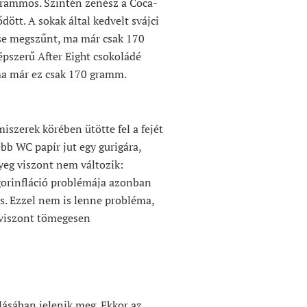
grammos. Szintén zenész a Coca-
dött. A sokak által kedvelt svájci
se megszűnt, ma már csak 170
pszerű After Eight csokoládé
ma már ez csak 170 gramm.
szerek körében ütötte fel a fejét
ebb WC papír jut egy gurigára,
yeg viszont nem változik:
ugorinfláció problémája azonban
is. Ezzel nem is lenne probléma,
 viszont tömegesen
ásában jelenik meg. Ekkor az