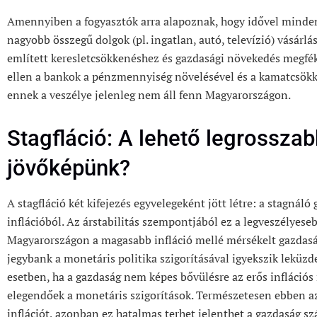
Amennyiben a fogyasztók arra alapoznak, hogy idővel minden 
nagyobb összegű dolgok (pl. ingatlan, autó, televízió) vásárlá
említett keresletcsökkenéshez és gazdasági növekedés megfék
ellen a bankok a pénzmennyiség növelésével és a kamatcsökk
ennek a veszélye jelenleg nem áll fenn Magyarországon.
Stagfláció: A lehető legrosszab
jövőképünk?
A stagfláció két kifejezés egyvelegeként jött létre: a stagnál
inflációból. Az árstabilitás szempontjából ez a legveszélyeseb
Magyarországon a magasabb infláció mellé mérsékelt gazdaság
jegybank a monetáris politika szigorításával igyekszik leküz
esetben, ha a gazdaság nem képes bővülésre az erős infláció
elegendőek a monetáris szigorítások. Természetesen ebben az e
inflációt, azonban ez hatalmas terhet jelenthet
a gazdaság s