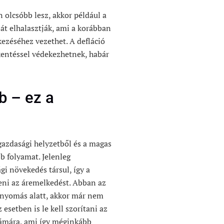
olcsóbb lesz, akkor például a
sát elhalasztják, ami a korábban
ezéséhez vezethet. A defláció
entéssel védekezhetnek, habár
b – ez a
ó gazdasági helyzetből és a magas
b folyamat. Jelenleg
i növekedés társul, így a
deni az áremelkedést. Abban az
s nyomás alatt, akkor már nem
setben is le kell szorítani az
zámára, ami így méginkább