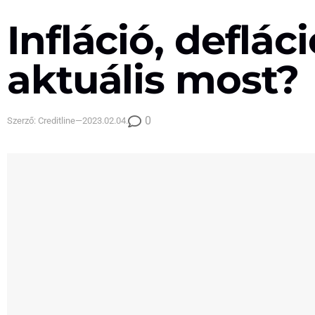
Infláció, deflác
aktuális most?
0
Szerző:
Creditline
—
2023.02.04.