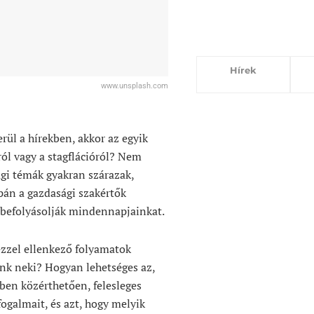
Hírek
www.unsplash.com
ül a hírekben, akkor az egyik
ról vagy a stagflációról? Nem
gi témák gyakran szárazak,
pán a gazdasági szakértők
 befolyásolják mindennapjainkat.
zzel ellenkező folyamatok
nk neki? Hogyan lehetséges az,
ben közérthetően, felesleges
 fogalmait, és azt, hogy melyik