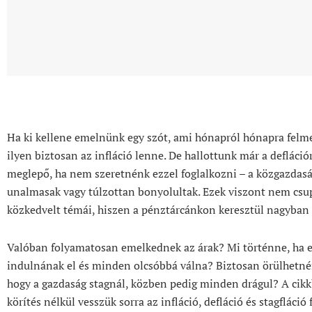
Ha ki kellene emelnünk egy szót, ami hónapról hónapra felmer
ilyen biztosan az infláció lenne. De hallottunk már a defláció
meglepő, ha nem szeretnénk ezzel foglalkozni – a közgazdasá
unalmasak vagy túlzottan bonyolultak. Ezek viszont nem csu
közkedvelt témái, hiszen a pénztárcánkon keresztül nagyban
Valóban folyamatosan emelkednek az árak? Mi történne, ha e
indulnának el és minden olcsóbbá válna? Biztosan örülhetné
hogy a gazdaság stagnál, közben pedig minden drágul? A cikk
körítés nélkül vesszük sorra az infláció, defláció és stagfláció