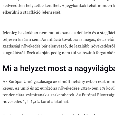
kedvezőtlen helyzetbe kerülhet. A jegybankok tehát minden
elkerülni a stagfláció jelenségét.
Jelenleg hazánkban nem mutatkoznak a defláció és a stagflác
teljesen kizárni sem. Az infláció továbbra is magas, de az elő
gazdasági növekedés bár elenyésző, de legalább növekedésrő
stagnálásról. Ezek alapján pedig nem túl valószínű forgatókö
Mi a helyzet most a nagyvilágb
Az Európai Unió gazdasága az elmúlt néhány évben csak mini
képes. Az unió és az eurózóna növekedése 2024-ben 1% körüli
tendenciára számítanak a szakemberek. Az Európai Bizottság 
növekedés 1,4-1,5% körül alakulhat.