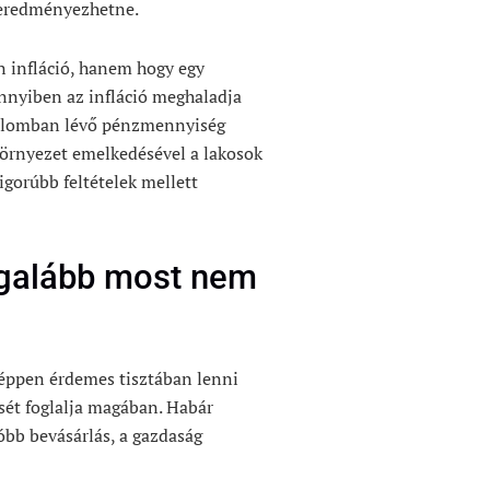
s eredményezhetne.
n infláció, hanem hogy egy
ennyiben az infláció meghaladja
rgalomban lévő pénzmennyiség
örnyezet emelkedésével a lakosok
igorúbb feltételek mellett
legalább most nem
éppen érdemes tisztában lenni
ését foglalja magában. Habár
óbb bevásárlás, a gazdaság