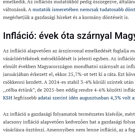
emelkedik. Az inflációs mutatókból pedig összegezve, általán
változások. A
mutatók ismeretében nemcsak tudatosabb dönt
megérhetjük a gazdasági híreket és a kormány döntéseit is.
Infláció: évek óta szárnyal Ma
Az infláció alapvetően az árszínvonal emelkedését foglalja
m
vásárlóértékének mérséklődését is jelenti egyben. Az infláci
elmúlt években Magyarországon mondhatni szárnyalt az inflá
januárjában érkezett el, ekkor 25,7%-ot tett ki a ráta. Ezt kö
csökkenni kezdett. A 2024-es stabil 3-4% körüli szintek után
,,célba értünk”, de 2025-ben eddig rendre 4-6% közötti inflác
KSH
legfrissebb
adatai szerint idén augusztusban 4,3% volt az
Az infláció a gazdasági folyamatok természetes kísérője, mér
alacsony infláció alapvetően kedvezően hat a gazdasági folya
vásárlásra ösztönzi. Amennyiben nem lenne infláció, az a fog