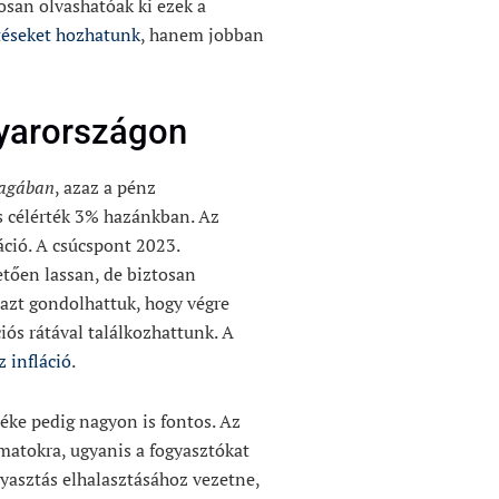
osan olvashatóak ki ezek a
éseket hozhatunk
, hanem jobban
gyarországon
agában
, azaz a pénz
ós célérték 3% hazánkban. Az
ció. A csúcspont 2023.
vetően lassan, de biztosan
 azt gondolhattuk, hogy végre
iós rátával találkozhattunk. A
 infláció
.
téke pedig nagyon is fontos. Az
matokra, ugyanis a fogyasztókat
yasztás elhalasztásához vezetne,