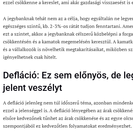
ezzel csökkenne a kereslet, ami akár gazdasági visszaesést i
A jegybanknak tehát nem az a célja, hogy egyáltalán ne legye
egészséges szintű, kb. 2-3%-os rátát tudjon fenntartani. Am
ezt a szintet, akkor a jegybanknak célszerű közbelépni a fo
csökkentésén és a kamatok megemelésén keresztül. A kamatk
és a vállalkozók is növelhetik megtakarításaikat, miközben sz
igényelhetnek csak hitelt.
Defláció: Ez sem előnyös, de 
jelent veszélyt
A defláció jelenleg nem túl időszerű téma, azonban mindenk
ezzel a jelenséggel is. A defláció lényegében az árak csökken
elsőre kedvezőnek tűnhet az árak csökkenése és az egyre olcs
szempontjából ez kedvezőtlen folyamatokat eredményezhet.