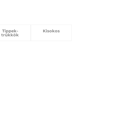
Tippek-
Kisokos
trükkök