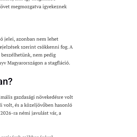
 követ megmozgatva igyekeznek
ió jelei, azonban nem lehet
rejelzések szerint csökkenni fog. A
l beszélhetünk, nem pedig
nyv Magyarországon a stagfláció.
an?
mális gazdasági növekedésre volt
 volt, és a közeljövőben hasonló
2026-ra némi javulást vár, a