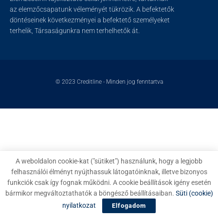
az elemzőcsapatunk véleményét tükrözik. A befektetők
döntéseinek következményei a befektető személyeket
terhelik, Társaságunkra nem terhelhetők át.
© 2023
Creditline
- Minden jog fenntartva
A weboldalon cookie-kat ("sütiket") használunk, hogy a legjobb
felhasználói élményt nyújthassuk látogatóinknak, illetve bizonyos
funkciók csak így fognak működni. A cookie beállítások igény esetén
bármikor megváltoztathatók a böngésző beállításaiban.
Süti (cookie)
nyilatkozat
Elfogadom