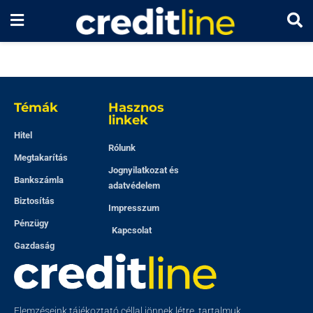
Témák
Hasznos
linkek
Hitel
Rólunk
Megtakarítás
Jognyilatkozat és
Bankszámla
adatvédelem
Biztosítás
Impresszum
Pénzügy
Kapcsolat
Gazdaság
Elemzéseink tájékoztató céllal jönnek létre, tartalmuk