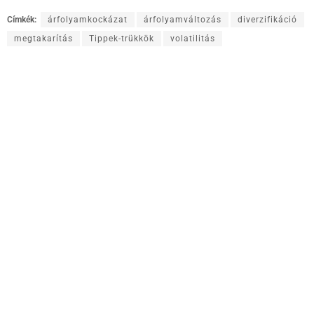
Címkék:
árfolyamkockázat
árfolyamváltozás
diverzifikáció
megtakarítás
Tippek-trükkök
volatilitás