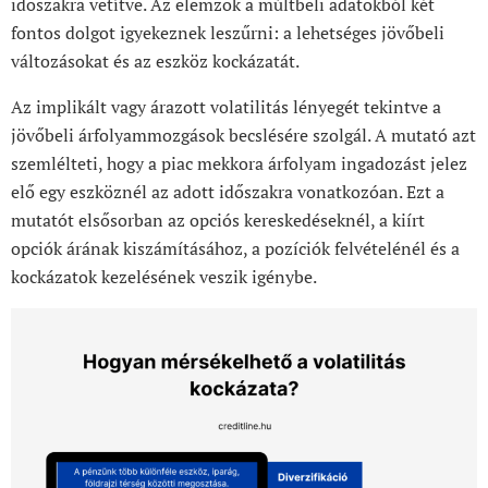
időszakra vetítve. Az elemzők a múltbeli adatokból két
fontos dolgot igyekeznek leszűrni: a lehetséges jövőbeli
változásokat és az eszköz kockázatát.
Az implikált vagy árazott volatilitás lényegét tekintve a
jövőbeli árfolyammozgások becslésére szolgál. A mutató azt
szemlélteti, hogy a piac mekkora árfolyam ingadozást jelez
elő egy eszköznél az adott időszakra vonatkozóan. Ezt a
mutatót elsősorban az opciós kereskedéseknél, a kiírt
opciók árának kiszámításához, a pozíciók felvételénél és a
kockázatok kezelésének veszik igénybe.