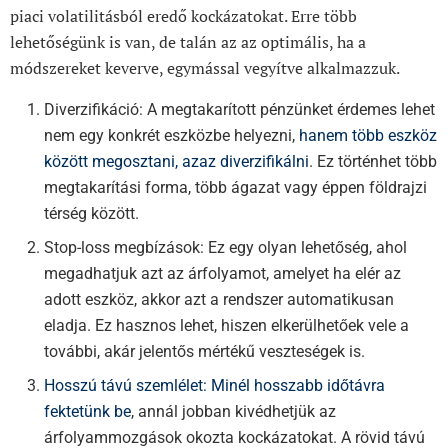
piaci volatilitásból eredő kockázatokat. Erre több
lehetőségünk is van, de talán az az optimális, ha a
módszereket keverve, egymással vegyítve alkalmazzuk.
Diverzifikáció: A megtakarított pénzünket érdemes lehet
nem egy konkrét eszközbe helyezni,
hanem több eszköz
között megosztani, azaz diverzifikálni
. Ez történhet több
megtakarítási forma, több ágazat vagy éppen földrajzi
térség között.
Stop-loss megbízások: Ez egy olyan lehetőség, ahol
megadhatjuk azt az árfolyamot, amelyet ha elér az
adott eszköz, akkor azt a rendszer automatikusan
eladja. Ez hasznos lehet, hiszen elkerülhetőek vele a
további, akár jelentős mértékű veszteségek is.
Hosszú távú szemlélet: Minél hosszabb időtávra
fektetünk be
, annál jobban kivédhetjük az
árfolyammozgások okozta kockázatokat. A rövid távú