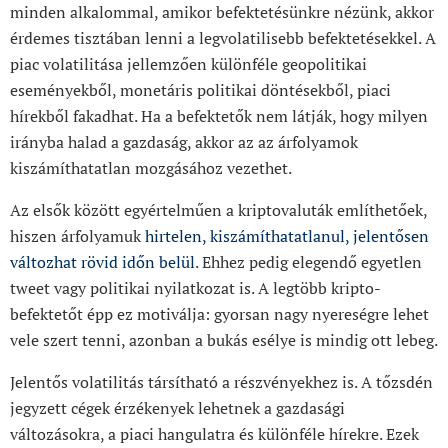
minden alkalommal, amikor befektetésünkre nézünk, akkor
érdemes tisztában lenni a legvolatilisebb befektetésekkel. A
piac volatilitása jellemzően különféle geopolitikai
eseményekből, monetáris politikai döntésekből, piaci
hírekből fakadhat. Ha a befektetők nem látják, hogy milyen
irányba halad a gazdaság, akkor az az árfolyamok
kiszámíthatatlan mozgásához vezethet.
Az elsők között egyértelműen a kriptovaluták említhetőek,
hiszen árfolyamuk
hirtelen, kiszámíthatatlanul, jelentősen
változhat rövid időn belül
. Ehhez pedig elegendő egyetlen
tweet vagy politikai nyilatkozat is. A legtöbb kripto-
befektetőt épp ez motiválja: gyorsan nagy nyereségre lehet
vele szert tenni, azonban a bukás esélye is mindig ott lebeg.
Jelentős volatilitás társítható a részvényekhez is. A tőzsdén
jegyzett cégek érzékenyek lehetnek a gazdasági
változásokra, a piaci hangulatra és különféle hírekre. Ezek