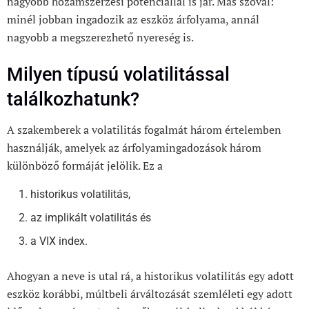
nagyobb hozamszerzési potenciállal is jár. Más szóval:
minél jobban ingadozik az eszköz árfolyama, annál
nagyobb a megszerezhető nyereség is.
Milyen típusú volatilitással
találkozhatunk?
A szakemberek a volatilitás fogalmát három értelemben
használják, amelyek az árfolyamingadozások három
különböző formáját jelölik. Ez a
historikus volatilitás,
az implikált volatilitás és
a VIX index.
Ahogyan a neve is utal rá, a historikus volatilitás egy adott
eszköz korábbi, múltbeli árváltozását szemléleti egy adott