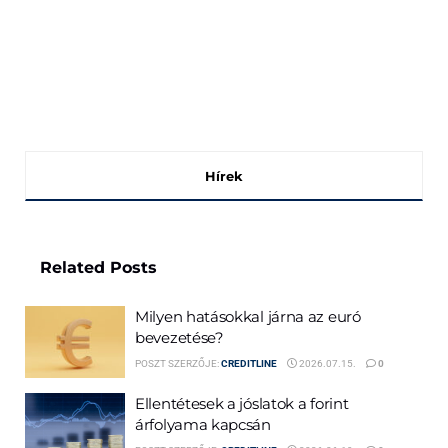
Hírek
Related
Posts
Milyen hatásokkal járna az euró
bevezetése?
POSZT SZERZŐJE:
CREDITLINE
2026.07.15.
0
Ellentétesek a jóslatok a forint
árfolyama kapcsán