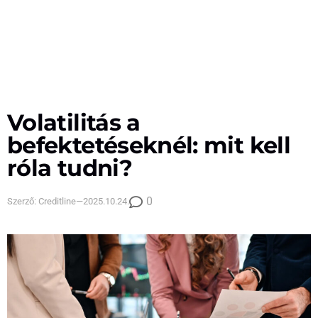
Volatilitás a
befektetéseknél: mit kell
róla tudni?
0
Szerző:
Creditline
—
2025.10.24.