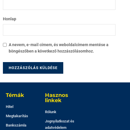
Honlap
A nevem, e-mail címem, és weboldalcímem mentése a
böngészőben a következő hozzászólásomhoz.
Témák
Hasznos
linkek
Hitel
Rólunk
Megtakarítás
Jognyilatkozat és
Bankszámla
adatvédelem