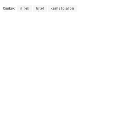
Címkék:
Hírek
hitel
kamatplafon