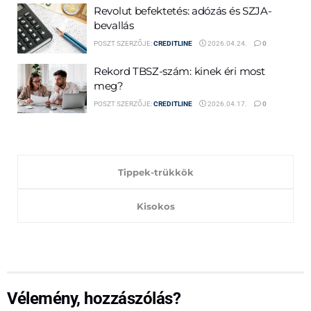
Revolut befektetés: adózás és SZJA-
bevallás
POSZT SZERZŐJE:
CREDITLINE
2026.04.24.
0
Rekord TBSZ-szám: kinek éri most
meg?
POSZT SZERZŐJE:
CREDITLINE
2026.04.17.
0
Tippek-trükkök
Kisokos
Vélemény, hozzászólás?