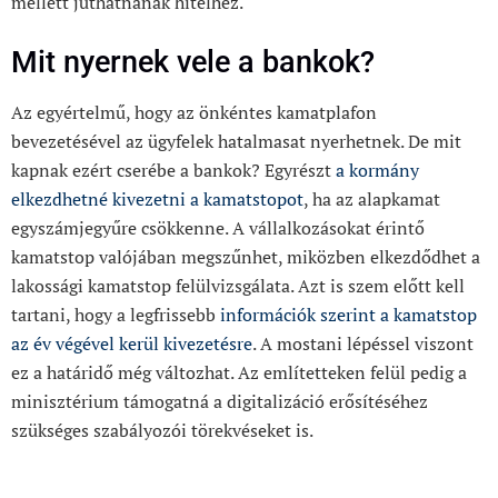
mellett juthatnának hitelhez.
Mit nyernek vele a bankok?
Az egyértelmű, hogy az önkéntes kamatplafon
bevezetésével az ügyfelek hatalmasat nyerhetnek. De mit
kapnak ezért cserébe a bankok? Egyrészt
a kormány
elkezdhetné kivezetni a kamatstopot
, ha az alapkamat
egyszámjegyűre csökkenne. A vállalkozásokat érintő
kamatstop valójában megszűnhet, miközben elkezdődhet a
lakossági kamatstop felülvizsgálata. Azt is szem előtt kell
tartani, hogy a legfrissebb
információk szerint a kamatstop
az év végével kerül kivezetésre
. A mostani lépéssel viszont
ez a határidő még változhat. Az említetteken felül pedig a
minisztérium támogatná a digitalizáció erősítéséhez
szükséges szabályozói törekvéseket is.