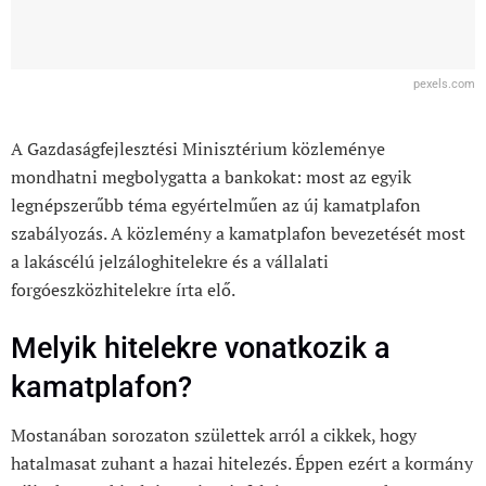
pexels.com
A Gazdaságfejlesztési Minisztérium közleménye
mondhatni megbolygatta a bankokat: most az egyik
legnépszerűbb téma egyértelműen az új kamatplafon
szabályozás. A közlemény a kamatplafon bevezetését most
a lakáscélú jelzáloghitelekre és a vállalati
forgóeszközhitelekre írta elő.
Melyik hitelekre vonatkozik a
kamatplafon?
Mostanában sorozaton születtek arról a cikkek, hogy
hatalmasat zuhant a hazai hitelezés. Éppen ezért a kormány