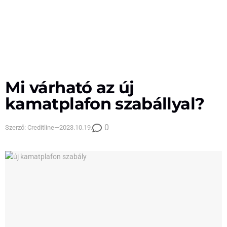
Mi várható az új
kamatplafon szabállyal?
0
Szerző:
Creditline
—
2023.10.19.