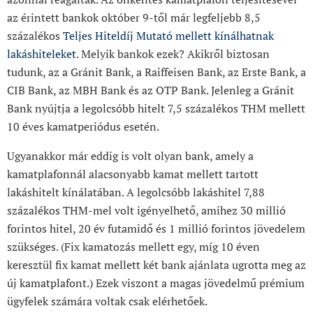
az érintett bankok október 9-től már legfeljebb 8,5
százalékos
Teljes Hiteldíj Mutató mellett kínálhatnak
lakáshiteleket
. Melyik bankok ezek? Akikről biztosan
tudunk, az a Gránit Bank, a Raiffeisen Bank, az Erste Bank, a
CIB Bank, az MBH Bank és az OTP Bank. Jelenleg a Gránit
Bank nyújtja a legolcsóbb hitelt 7,5 százalékos THM mellett
10 éves kamatperiódus esetén.
Ugyanakkor már eddig is volt olyan bank, amely a
kamatplafonnál alacsonyabb kamat mellett tartott
lakáshitelt kínálatában. A legolcsóbb lakáshitel 7,88
százalékos THM-mel volt igényelhető, amihez 30 millió
forintos hitel, 20 év futamidő és 1 millió forintos jövedelem
szükséges. (Fix kamatozás mellett egy, míg 10 éven
keresztül fix kamat mellett két bank ajánlata ugrotta meg az
új kamatplafont.) Ezek viszont a magas jövedelmű prémium
ügyfelek számára voltak csak elérhetőek.