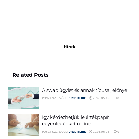
Hírek
Related
Posts
A swap ügylet és annak típusai, előnyei
POSZT SZERZŐJE:
CREDITLINE
2026.05.18.
0
Így kérdezhetjük le értékpapír
egyenlegünket online
POSZT SZERZŐJE:
CREDITLINE
2026.05.06.
0