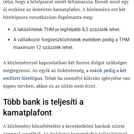
célja, hogy a hitelpiacot ismét feltámassza. Ennek most egy
új eszköze az önkéntes kamatplafon. A közlemény ezt két
hiteltípusra vonatkozóan fogalmazta meg:
A lakáshitelek THM-je legfeljebb 8,5 százalék lehet.
A vállalkozói forgóeszközhitelek esetében pedig a THM
maximum 12 százalék lehet.
A közleménnyel kapcsolatban két fontos dolgot szükséges
megjegyezni. Az egyik az önkéntesség,
a másik pedig a két
említett hiteltípus
. Tehát ha személyi kölcsön igénylése van
éppen tervben, akkor ez az újítás nem érint.
Több bank is teljesíti a
kamatplafont
A közlemény közzétételére a kereskedelmi bankok szinte
azonnal reagáltak. Az önkéntes kamatplafon teljesítésével