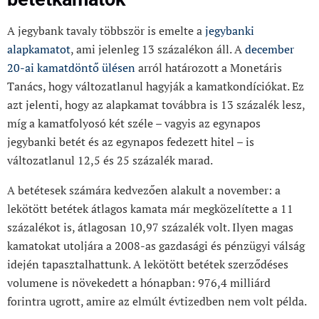
A jegybank tavaly többször is emelte a
jegybanki
alapkamatot
, ami jelenleg 13 százalékon áll. A
december
20-ai kamatdöntő ülésen
arról határozott a Monetáris
Tanács, hogy változatlanul hagyják a kamatkondíciókat. Ez
azt jelenti, hogy az alapkamat továbbra is 13 százalék lesz,
míg a kamatfolyosó két széle – vagyis az egynapos
jegybanki betét és az egynapos fedezett hitel – is
változatlanul 12,5 és 25 százalék marad.
A betétesek számára kedvezően alakult a november: a
lekötött betétek átlagos kamata már megközelítette a 11
százalékot is, átlagosan 10,97 százalék volt. Ilyen magas
kamatokat utoljára a 2008-as gazdasági és pénzügyi válság
idején tapasztalhattunk. A lekötött betétek szerződéses
volumene is növekedett a hónapban: 976,4 milliárd
forintra ugrott, amire az elmúlt évtizedben nem volt példa.