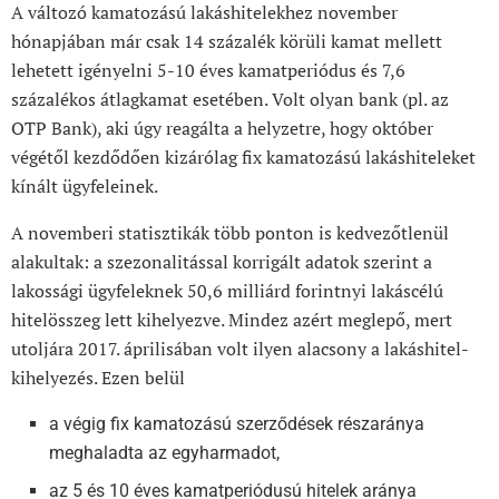
A változó kamatozású lakáshitelekhez november
hónapjában már csak 14 százalék körüli kamat mellett
lehetett igényelni 5-10 éves kamatperiódus és 7,6
százalékos átlagkamat esetében. Volt olyan bank (pl. az
OTP Bank), aki úgy reagálta a helyzetre, hogy október
végétől kezdődően kizárólag fix kamatozású lakáshiteleket
kínált ügyfeleinek.
A novemberi statisztikák több ponton is kedvezőtlenül
alakultak: a szezonalitással korrigált adatok szerint a
lakossági ügyfeleknek 50,6 milliárd forintnyi lakáscélú
hitelösszeg lett kihelyezve. Mindez azért meglepő, mert
utoljára 2017. áprilisában volt ilyen alacsony a lakáshitel-
kihelyezés. Ezen belül
a végig fix kamatozású szerződések részaránya
meghaladta az egyharmadot,
az 5 és 10 éves kamatperiódusú hitelek aránya