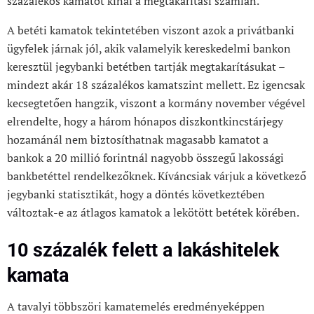
százalékos kamatot kínál a megtakarítási számlán.
A betéti kamatok tekintetében viszont azok a privátbanki
ügyfelek járnak jól, akik valamelyik kereskedelmi bankon
keresztül jegybanki betétben tartják megtakarításukat –
mindezt akár 18 százalékos kamatszint mellett. Ez igencsak
kecsegtetően hangzik, viszont a kormány november végével
elrendelte, hogy a három hónapos diszkontkincstárjegy
hozamánál nem biztosíthatnak magasabb kamatot a
bankok a 20 millió forintnál nagyobb összegű lakossági
bankbetéttel rendelkezőknek. Kíváncsiak várjuk a következő
jegybanki statisztikát, hogy a döntés következtében
változtak-e az átlagos kamatok a lekötött betétek körében.
10 százalék felett a lakáshitelek
kamata
A tavalyi többszöri kamatemelés eredményeképpen