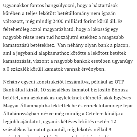
Ugyanakkor fontos hangsúlyozni, hogy a háztartások
körében a teljes lekötött betétállomány nem igazán
változott, még mindig 2400 milliárd forint körül áll. Ez
feltehetőleg azzal magyarázható, hogy a lakosság egy
nagyobb része nem tud hozzájutni ezekhez a magasabb
kamatozású betétekhez. Van néhány olyan bank a piacon,
ami a jegybanki alapkamathoz kötötte a lekötött betétek
kamatozását, viszont a nagyobb bankok esetében ugyanúgy
a 0 százalék körüli kamatok vannak érvényben.
Néhány egyedi konstrukciót leszámítva, például az OTP
Bank által kínált 10 százalékos kamatot biztosító Bónusz
betétet, ami azoknak az ügyfeleknek elérhető, akik Egyéves
Magyar Állampapírba fektettek be és ennek futamideje lejár.
Általánosságban nézve még mindig a Cetelem kínálja a
legjobb ajánlatot, ugyanis kétéves lekötés esetén 12
százalékos kamatot garantál, míg lekötés nélkül 9