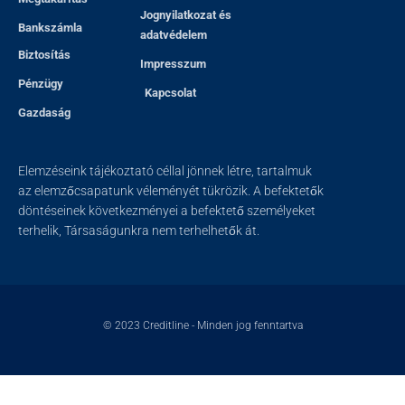
Jognyilatkozat és
Bankszámla
adatvédelem
Biztosítás
Impresszum
Pénzügy
Kapcsolat
Gazdaság
Elemzéseink tájékoztató céllal jönnek létre, tartalmuk
az elemzőcsapatunk véleményét tükrözik. A befektetők
döntéseinek következményei a befektető személyeket
terhelik, Társaságunkra nem terhelhetők át.
© 2023
Creditline
- Minden jog fenntartva