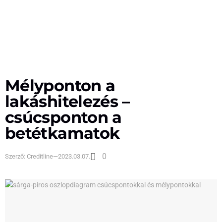
Mélyponton a
lakáshitelezés –
csúcsponton a
betétkamatok
0
Szerző:
Creditline
—
2023.03.07.