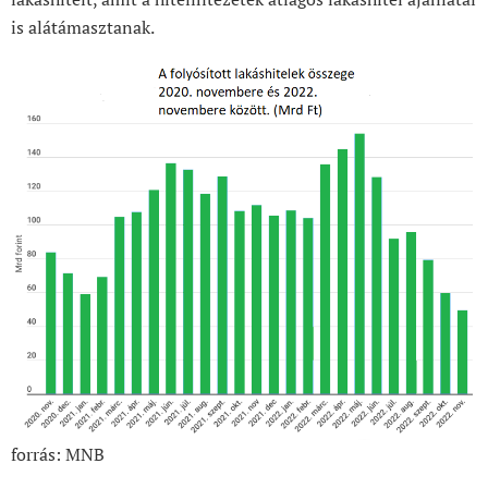
is alátámasztanak.
forrás: MNB