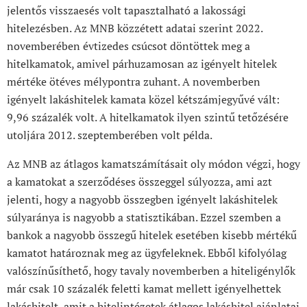
jelentős visszaesés volt tapasztalható a lakossági
hitelezésben. Az MNB közzétett adatai szerint 2022.
novemberében évtizedes csúcsot döntöttek meg a
hitelkamatok, amivel párhuzamosan az igényelt hitelek
mértéke ötéves mélypontra zuhant. A novemberben
igényelt lakáshitelek kamata közel kétszámjegyűvé vált:
9,96 százalék volt. A hitelkamatok ilyen szintű tetőzésére
utoljára 2012. szeptemberében volt példa.
Az MNB az átlagos kamatszámításait oly módon végzi, hogy
a kamatokat a szerződéses összeggel súlyozza, ami azt
jelenti, hogy a nagyobb összegben igényelt lakáshitelek
súlyaránya is nagyobb a statisztikában. Ezzel szemben a
bankok a nagyobb összegű hitelek esetében kisebb mértékű
kamatot határoznak meg az ügyfeleknek. Ebből kifolyólag
valószínűsíthető, hogy tavaly novemberben a hiteligénylők
már csak 10 százalék feletti kamat mellett igényelhettek
lakáshitelt, amit a hitelintézetek átlagos lakáshitel ajánlatai