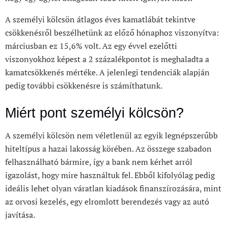
A személyi kölcsön átlagos éves kamatlábát tekintve
csökkenésről beszélhetünk az előző hónaphoz viszonyítva:
márciusban ez 15,6% volt. Az egy évvel ezelőtti
viszonyokhoz képest a 2 százalékpontot is meghaladta a
kamatcsökkenés mértéke. A jelenlegi tendenciák alapján
pedig további csökkenésre is számíthatunk.
Miért pont személyi kölcsön?
A személyi kölcsön nem véletlenül az egyik legnépszerűbb
hiteltípus a hazai lakosság körében. Az összege szabadon
felhasználható bármire, így a bank nem kérhet arról
igazolást, hogy mire használtuk fel. Ebből kifolyólag pedig
ideális lehet olyan váratlan kiadások finanszírozására, mint
az orvosi kezelés, egy elromlott berendezés vagy az autó
javítása.