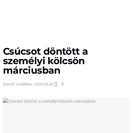
Csúcsot döntött a
személyi kölcsön
márciusban
0
Szerző:
Creditline
—
2025.05.30.