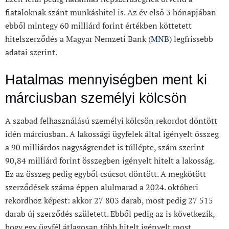
fiataloknak szánt munkáshitel is. Az év első 3 hónapjában
ebből mintegy 60 milliárd forint értékben köttetett
hitelszerződés a Magyar Nemzeti Bank (
MNB
) legfrissebb
adatai szerint.
Hatalmas mennyiségben ment ki
márciusban személyi kölcsön
A szabad felhasználású személyi kölcsön rekordot döntött
idén márciusban. A lakossági ügyfelek által igényelt összeg
a 90 milliárdos nagyságrendet is túllépte, szám szerint
90,84 milliárd forint összegben igényelt hitelt a lakosság.
Ez az összeg pedig egyből csúcsot döntött. A megkötött
szerződések száma éppen alulmarad a 2024. októberi
rekordhoz képest: akkor 27 803 darab, most pedig 27 515
darab új szerződés született. Ebből pedig az is következik,
hogy egy ügyfél átlagosan több hitelt igényelt most.