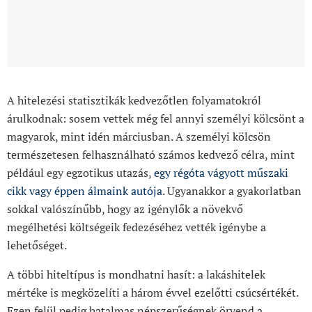
A hitelezési statisztikák kedvezőtlen folyamatokról
árulkodnak: sosem vettek még fel annyi személyi kölcsönt a
magyarok, mint idén márciusban. A személyi kölcsön
természetesen felhasználható számos kedvező célra, mint
például egy egzotikus utazás,
egy régóta vágyott műszaki
cikk vagy éppen álmaink autója
. Ugyanakkor a gyakorlatban
sokkal valószínűbb, hogy az igénylők a növekvő
megélhetési költségeik fedezéséhez vették igénybe a
lehetőséget.
A többi hiteltípus is mondhatni hasít: a lakáshitelek
mértéke is megközelíti a három évvel ezelőtti csúcsértékét.
Ezen felül pedig hatalmas népszerűségnek örvend a