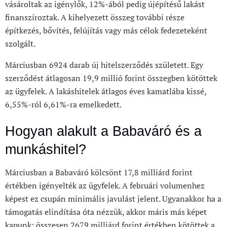
vásároltak az igénylők, 12%-ából pedig újépítésű lakást
finanszíroztak. A kihelyezett összeg további része
építkezés, bővítés, felújítás vagy más célok fedezeteként
szolgált.
Márciusban 6924 darab új hitelszerződés született. Egy
szerződést átlagosan 19,9 millió forint összegben kötöttek
az ügyfelek. A lakáshitelek átlagos éves kamatlába kissé,
6,55%-ról 6,61%-ra emelkedett.
Hogyan alakult a Babaváró és a
munkáshitel?
Márciusban a Babaváró kölcsönt 17,8 milliárd forint
értékben igényelték az ügyfelek. A februári volumenhez
képest ez csupán minimális javulást jelent. Ugyanakkor ha a
támogatás elindítása óta nézzük, akkor máris más képet
kapunk: összesen 2679 milliárd forint értékben kötöttek a