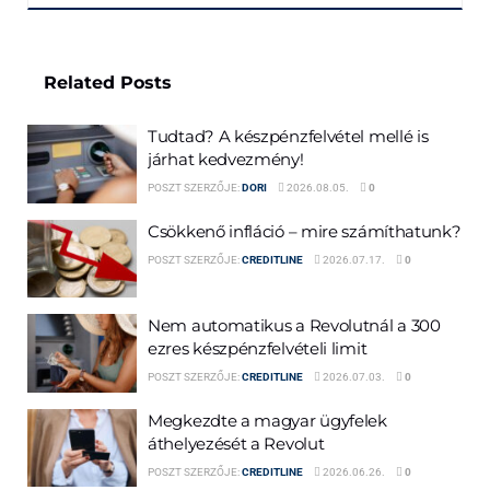
Related
Posts
Tudtad? A készpénzfelvétel mellé is
járhat kedvezmény!
POSZT SZERZŐJE:
DORI
2026.08.05.
0
Csökkenő infláció – mire számíthatunk?
POSZT SZERZŐJE:
CREDITLINE
2026.07.17.
0
Nem automatikus a Revolutnál a 300
ezres készpénzfelvételi limit
POSZT SZERZŐJE:
CREDITLINE
2026.07.03.
0
Megkezdte a magyar ügyfelek
áthelyezését a Revolut
POSZT SZERZŐJE:
CREDITLINE
2026.06.26.
0