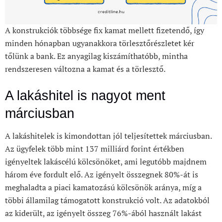
A konstrukciók többsége fix kamat mellett fizetendő, így
minden hónapban ugyanakkora törlesztőrészletet kér
tőlünk a bank. Ez anyagilag kiszámíthatóbb, mintha
rendszeresen változna a kamat és a törlesztő.
A lakáshitel is nagyot ment
márciusban
A lakáshitelek is kimondottan jól teljesítettek márciusban.
Az ügyfelek több mint 137 milliárd forint értékben
igényeltek lakáscélú kölcsönöket, ami legutóbb majdnem
három éve fordult elő. Az igényelt összegnek 80%-át is
meghaladta a piaci kamatozású kölcsönök aránya, míg a
többi államilag támogatott konstrukció volt. Az adatokból
az kiderült, az igényelt összeg 76%-ából használt lakást