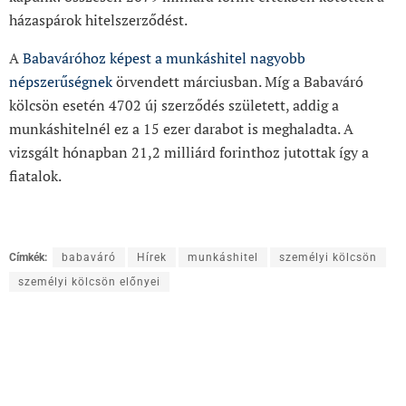
házaspárok hitelszerződést.
A
Babaváróhoz képest a munkáshitel nagyobb
népszerűségnek
örvendett márciusban. Míg a Babaváró
kölcsön esetén 4702 új szerződés született, addig a
munkáshitelnél ez a 15 ezer darabot is meghaladta. A
vizsgált hónapban 21,2 milliárd forinthoz jutottak így a
fiatalok.
Címkék:
babaváró
Hírek
munkáshitel
személyi kölcsön
személyi kölcsön előnyei