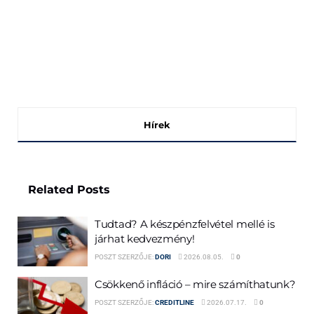
Hírek
Related
Posts
Tudtad? A készpénzfelvétel mellé is
járhat kedvezmény!
POSZT SZERZŐJE:
DORI
2026.08.05.
0
Csökkenő infláció – mire számíthatunk?
POSZT SZERZŐJE:
CREDITLINE
2026.07.17.
0