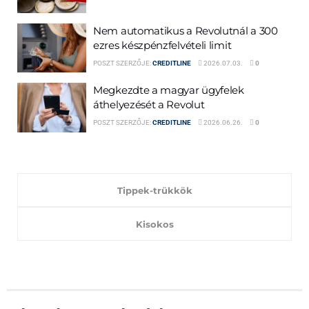
Nem automatikus a Revolutnál a 300
ezres készpénzfelvételi limit
POSZT SZERZŐJE:
CREDITLINE
2026.07.03.
0
Megkezdte a magyar ügyfelek
áthelyezését a Revolut
POSZT SZERZŐJE:
CREDITLINE
2026.06.26.
0
Tippek-trükkök
Kisokos