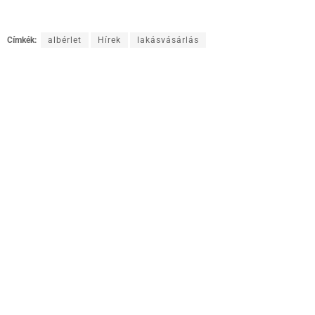
Címkék:
albérlet
Hírek
lakásvásárlás