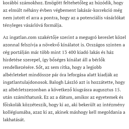
korábbi számokhoz. Emögött feltehetőleg az húzódik, hogy
az elmúlt néhány évben végbement lakásár-korrekció még
nem jutott el arra a pontra, hogy az a potenciális vásárlókat
tényleges vásárlóvá formálja.
Az ingatlan.com szakértője szerint a megugró kereslet közel
azonnal felszívja a növekvő kínálatot is. Országos szinten a
cég portálján már több mint 13 400 kiadó lakás és ház
hirdetése szerepel, így bőséges kínálat áll a bérlők
rendelkezésére. Sőt, az sem ritka, hogy a legjobb
albérleteket mindössze pár óra leforgása alatt kiadják az
ingatlantulajdonosok. Balogh László azt is hozzátette, hogy
az albérletszezonban a következő kiugrásra augusztus 15.
után számíthatunk. Ez az a dátum, amikor az egyetemek és
főiskolák közzéteszik, hogy ki az, aki bekerült az intézmény
kollégiumába, azaz ki az, akinek máshogy kell megoldania a
lakhatását.