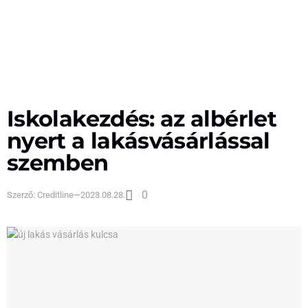
Iskolakezdés: az albérlet
nyert a lakásvásárlással
szemben
0
Szerző:
Creditline
—
2023.08.28.