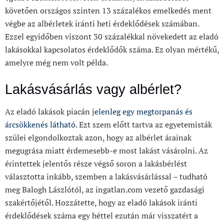
követően országos szinten 13 százalékos emelkedés ment
végbe az albérletek iránti heti érdeklődések számában.
Ezzel egyidőben viszont 30 százalékkal növekedett az eladó
lakásokkal kapcsolatos érdeklődők száma. Ez olyan mértékű,
amelyre még nem volt példa.
Lakásvásárlás vagy albérlet?
Az eladó lakások piacán
jelenleg egy megtorpanás és
árcsökkenés látható
. Ezt szem előtt tartva az egyetemisták
szülei elgondolkoztak azon, hogy az albérlet árainak
megugrása miatt érdemesebb-e most lakást vásárolni. Az
érintettek jelentős része végső soron a lakásbérlést
választotta inkább, szemben a lakásvásárlással – tudható
meg Balogh Lászlótól, az ingatlan.com vezető gazdasági
szakértőjétől. Hozzátette, hogy az eladó lakások iránti
érdeklődések száma egy héttel ezután már visszatért a