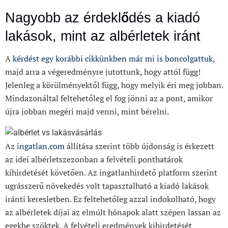
Nagyobb az érdeklődés a kiadó
lakások, mint az albérletek iránt
A
kérdést egy korábbi cikkünkben már mi is boncolgattuk
,
majd arra a végeredményre jutottunk, hogy attól függ!
Jelenleg a körülményektől függ, hogy melyik éri meg jobban.
Mindazonáltal feltehetőleg el fog jönni az a pont, amikor
újra jobban megéri majd venni, mint bérelni.
Az
ingatlan.com
állítása szerint több újdonság is érkezett
az idei albérletszezonban a felvételi ponthatárok
kihirdetését követően. Az ingatlanhirdető platform szerint
ugrásszerű növekedés volt tapasztalható a kiadó lakások
iránti keresletben. Ez feltehetőleg azzal indokolható, hogy
az albérletek díjai az elmúlt hónapok alatt szépen lassan az
egekbe szöktek. A felvételi eredmények kihirdetését