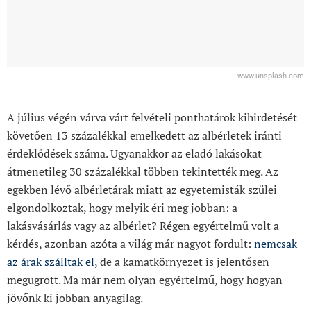
www.unsplash.com
A július végén várva várt felvételi ponthatárok kihirdetését
követően 13 százalékkal emelkedett az albérletek iránti
érdeklődések száma. Ugyanakkor az eladó lakásokat
átmenetileg 30 százalékkal többen tekintették meg. Az
egekben lévő albérletárak miatt az egyetemisták szülei
elgondolkoztak, hogy melyik éri meg jobban: a
lakásvásárlás vagy az albérlet? Régen egyértelmű volt a
kérdés, azonban azóta a világ már nagyot fordult:
nemcsak
az árak szálltak el
, de a kamatkörnyezet is jelentősen
megugrott. Ma már nem olyan egyértelmű, hogy hogyan
jövőnk ki jobban anyagilag.