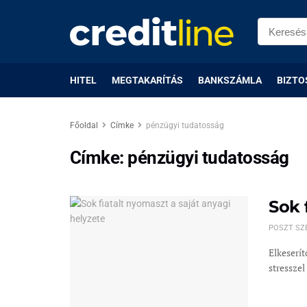
HITEL
MEGTAKARÍTÁS
BANKSZÁMLA
BIZTO
Főoldal
Címke
pénzügyi tudatosság
Címke:
pénzügyi tudatosság
Sok 
POSZT SZ
Elkeserí
stresszel 