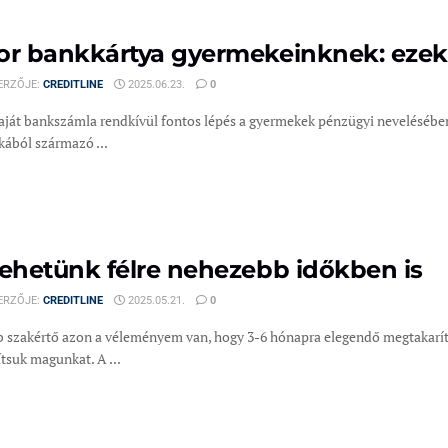
or bankkártya gyermekeinknek: ezek 
ERZŐJE:
CREDITLINE
2025.06.23.
0
saját bankszámla rendkívül fontos lépés a gyermekek pénzügyi nevelésében
ából származó ...
tehetünk félre nehezebb időkben is
ERZŐJE:
CREDITLINE
2025.05.21.
0
b szakértő azon a véleményem van, hogy 3-6 hónapra elegendő megtakarítá
tsuk magunkat. A ...