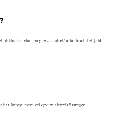
?
jük kiadásainkat, megtervezzük előre költéseinket, jobb
kok az ünnepi menüvel együtt jelentős összeget