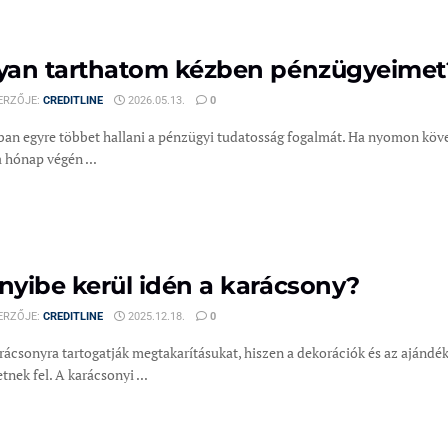
an tarthatom kézben pénzügyeimet
ERZŐJE:
CREDITLINE
2026.05.13.
0
an egyre többet hallani a pénzügyi tudatosság fogalmát. Ha nyomon követ
 hónap végén ...
yibe kerül idén a karácsony?
ERZŐJE:
CREDITLINE
2025.12.18.
0
rácsonyra tartogatják megtakarításukat, hiszen a dekorációk és az ajándé
nek fel. A karácsonyi ...