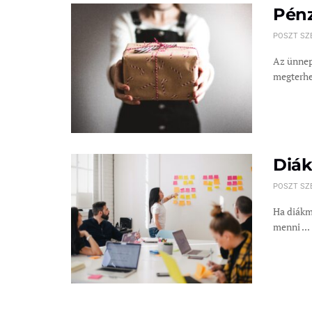
Pénz
POSZT SZ
Az ünnep
megterhel
Diák
POSZT SZ
Ha diákmu
menni ...