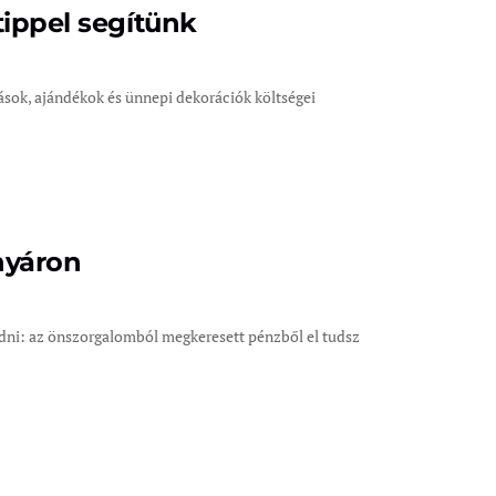
tippel segítünk
ások, ajándékok és ünnepi dekorációk költségei
nyáron
gedni: az önszorgalomból megkeresett pénzből el tudsz