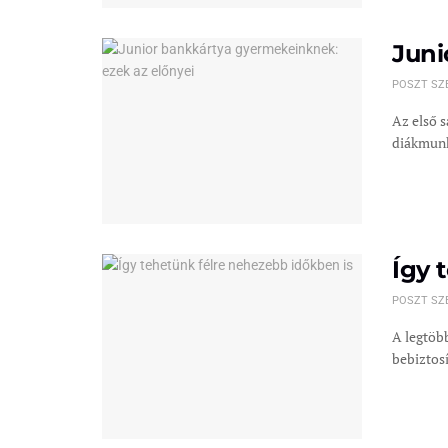
Juni
POSZT SZ
Az első 
diákmunk
Így 
POSZT SZ
A legtöb
bebiztosí