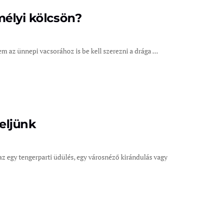
mélyi kölcsön?
az ünnepi vacsorához is be kell szerezni a drága ...
eljünk
az egy tengerparti üdülés, egy városnéző kirándulás vagy