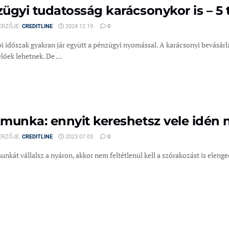
ügyi tudatosság karácsonykor is – 5 
ERZŐJE:
CREDITLINE
2024.12.19.
0
i időszak gyakran jár együtt a pénzügyi nyomással. A karácsonyi bevásárl
őek lehetnek. De ...
munka: ennyit kereshetsz vele idén 
ERZŐJE:
CREDITLINE
2023.07.03.
0
nkát vállalsz a nyáron, akkor nem feltétlenül kell a szórakozást is elen