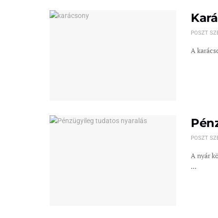
Kará
POSZT SZ
A karácso
Pénz
POSZT SZ
A nyár kö
...