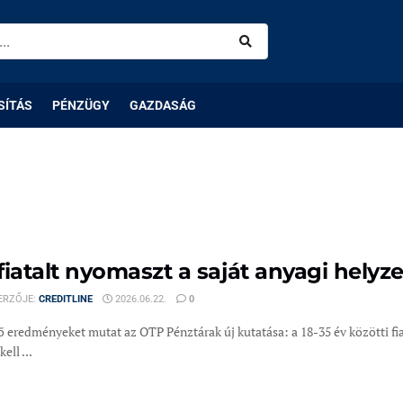
SÍTÁS
PÉNZÜGY
GAZDASÁG
fiatalt nyomaszt a saját anyagi helyz
ERZŐJE:
CREDITLINE
2026.06.22.
0
tő eredményeket mutat az OTP Pénztárak új kutatása: a 18-35 év közötti f
kell ...