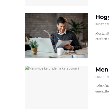
Hogy
POSZT SZ
Mostanáb
esetben a
Menn
POSZT SZ
Sokan ka
emészthet