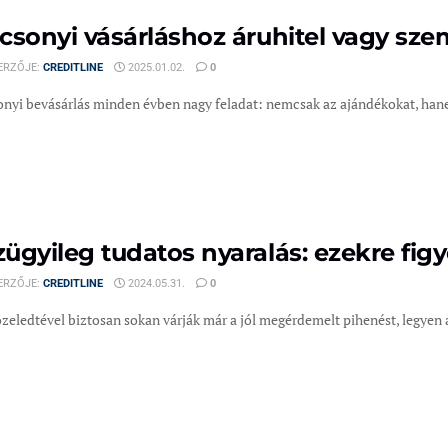
csonyi vásárláshoz áruhitel vagy sze
ERZŐJE:
CREDITLINE
2025.01.02.
0
nyi bevásárlás minden évben nagy feladat: nemcsak az ajándékokat, hanem 
ügyileg tudatos nyaralás: ezekre figy
ERZŐJE:
CREDITLINE
2024.05.31.
0
zeledtével biztosan sokan várják már a jól megérdemelt pihenést, legyen 