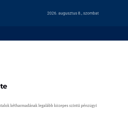
2026. augusztus 8., szombat
ete
iatalok kétharmadának legalább közepes szintű pénzügyi