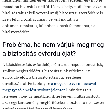
ingatlanon minden egyes nap legyen védelem, egy nap se
maradjon biztosítás nélkül. Ha ez a helyzet áll fenn, akkor a
hitel adatait át kell vezetni az új biztosítási szerződésre is.
Ezen felül a bank számára be kell mutatni a
dokumentumokat is, különben a bank felmondhatja a
hitelszerződést.
Probléma, ha nem várjuk meg meg
a biztosítás évfordulóját?
A lakásbiztosítás évfordulójaként azt a napot azonosítjuk,
amikor megkezdődött a biztosításunk védelme. Az
évforduló előtt a biztosító értesít az esetleges
díjváltozásról. Ez többnyire
a megelőző évi inflációval
megegyező emelést szokott jelenteni
. Mindez azért
lényeges, hogy az ingatlanunk ne legyen alulbiztosított,
azaz egy káresemény megtérítésekor a biztosító ne fizessen
a ténylegesen járó összegnél kevesebbet.