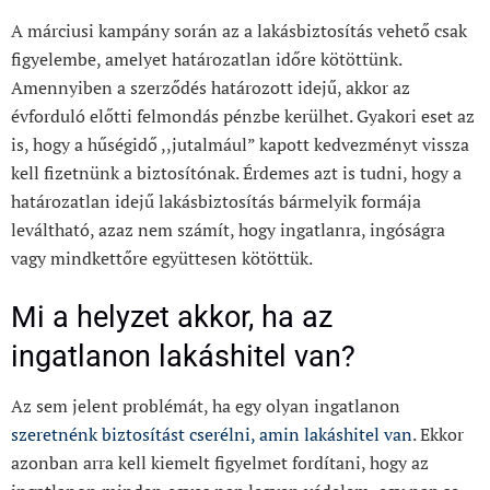
A márciusi kampány során az a lakásbiztosítás vehető csak
figyelembe, amelyet határozatlan időre kötöttünk.
Amennyiben a szerződés határozott idejű, akkor az
évforduló előtti felmondás pénzbe kerülhet. Gyakori eset az
is, hogy a hűségidő ,,jutalmául” kapott kedvezményt vissza
kell fizetnünk a biztosítónak. Érdemes azt is tudni, hogy a
határozatlan idejű lakásbiztosítás bármelyik formája
leváltható, azaz nem számít, hogy ingatlanra, ingóságra
vagy mindkettőre együttesen kötöttük.
Mi a helyzet akkor, ha az
ingatlanon lakáshitel van?
Az sem jelent problémát, ha egy olyan ingatlanon
szeretnénk biztosítást cserélni, amin lakáshitel van
. Ekkor
azonban arra kell kiemelt figyelmet fordítani, hogy az