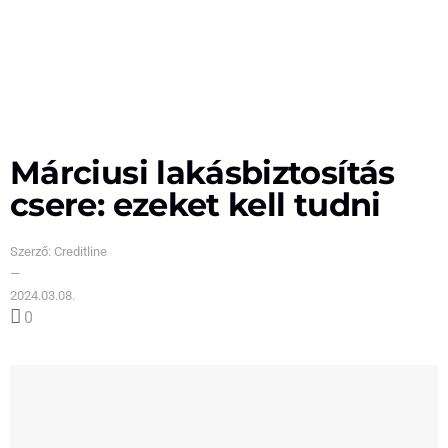
Márciusi lakásbiztosítás
csere: ezeket kell tudni
Szerző:
Creditline
—
2024.03.08.
0