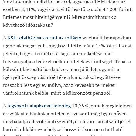
7 év futamidő mellett érhető el, ugyanis a THM ebben az
esetben 8,41%, vagyis a havi törlesztő csupán 47 200 forint.
Érdemes most hitelt igényelni? Mire számíthatunk a
következő időszakban?
A
KSH adatbázisa szerint az infláció
az elmúlt hónapokban
igencsak magas volt, megközelítette már a 14%-ot is. Ez azt
jelenti, hogy a termékek átlagos áremelkedése már
túlszárnyalja a fedezet nélküli hitelek évi költségét. Tehát a
kölcsönt biztosító banknak ez nem jó üzlet, ugyanis az
igényelt összeg vásárlóértéke a kamatokkal együttvéve
rosszabb lesz egy év múlva, azaz kevesebb terméket
vásárolhatunk belőle, mint a kölcsönzött pénzből.
A
jegybanki alapkamat jelenleg
10,75%, ennek megfelelően
árazzák át a bankok a hiteleiket, viszont még így is bőven
meghaladja a legolcsóbb személyi kölcsön kamatszintjét. A
bankok oldalán ez a helyzet hosszú távon nem tartható