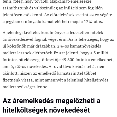
fenn, főleg, hogy további alapkamat-emelésekre
számíthatunk és valószínűleg az infláció sem fog idén
jelentősen csökkenni. Az előrejelzések szerint az év végére
a jegybanki irányadó kamat elérheti majd a 12%-ot is.
A jelenlegi kivételes körülmények a fedezetlen hitelek
árnövekedésével fognak véget érni. Az is lehetséges, hogy az
új kölcsönök már drágábban, 2%-os kamatnövekedés
mellett lesznek elérhetőek. Ez azt jelenti, hogy a 3 millió
forintos hitelösszeg törlesztője 49 800 forintra emelkedhet,
ami 5,5%-os növekedés. A rövid távú kivárás tehát nem
ajánlott, hiszen az emelkedő kamatszinttel többet
fizetnénk vissza, mint amennyit a jelenlegi hiteligénylés
mellett szükséges lenne.
Az áremelkedés megelőzheti a
hitelköltségek növekedését