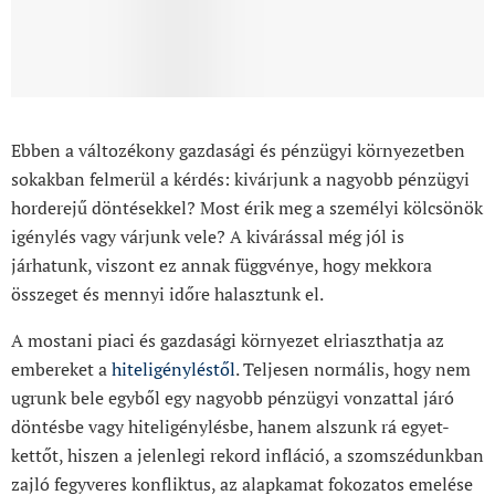
Ebben a változékony gazdasági és pénzügyi környezetben
sokakban felmerül a kérdés: kivárjunk a nagyobb pénzügyi
horderejű döntésekkel? Most érik meg a személyi kölcsönök
igénylés vagy várjunk vele? A kivárással még jól is
járhatunk, viszont ez annak függvénye, hogy mekkora
összeget és mennyi időre halasztunk el.
A mostani piaci és gazdasági környezet elriaszthatja az
embereket a
hiteligényléstől
. Teljesen normális, hogy nem
ugrunk bele egyből egy nagyobb pénzügyi vonzattal járó
döntésbe vagy hiteligénylésbe, hanem alszunk rá egyet-
kettőt, hiszen a jelenlegi rekord infláció, a szomszédunkban
zajló fegyveres konfliktus, az alapkamat fokozatos emelése