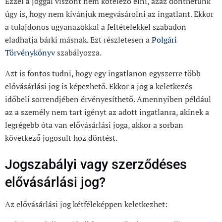
Ezzel a joggal viszont nem kötelező élni, azaz dönthetünk
úgy is, hogy nem kívánjuk megvásárolni az ingatlant. Ekkor
a tulajdonos ugyanazokkal a feltételekkel szabadon
eladhatja bárki másnak. Ezt részletesen a
Polgári
Törvénykönyv
szabályozza.
Azt is fontos tudni, hogy egy ingatlanon egyszerre több
elővásárlási jog is képezhető. Ekkor a jog a keletkezés
időbeli sorrendjében érvényesíthető. Amennyiben például
az a személy nem tart igényt az adott ingatlanra, akinek a
legrégebb óta van elővásárlási joga, akkor a sorban
következő jogosult hoz döntést.
Jogszabályi vagy szerződéses
elővásárlási jog?
Az elővásárlási jog kétféleképpen keletkezhet: