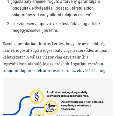
jogszabály erejénél fogva: a törvény garantálja a
jogosultak elővásárlási jogát (pl. társtulajdon,
önkormányzati vagy állami tulajdon esetén),
szerződésen alapulva: az elővásárlási jog a felek
megegyezésével jön létre.
Ezzel kapcsolatban fontos kérdés, hogy kié az elsőbbség:
akinek jogosultsága a jogszabály vagy a szerződés alapján
keletkezett? A válasz viszonylag egyértelmű: a
jogszabályon alapuló jog az erősebb. Ingatlan esetén
a
tulajdoni lapon is feltüntetésre kerül az elővásárlási jog
.