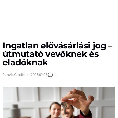
Ingatlan elővásárlási jog –
útmutató vevőknek és
eladóknak
0
Szerző:
Creditline
—
2025.09.05.