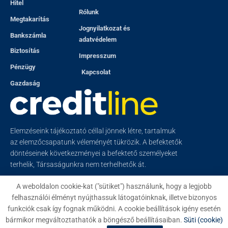
Hitel
Rólunk
Megtakarítás
Jognyilatkozat és
Bankszámla
adatvédelem
Biztosítás
Impresszum
Pénzügy
Kapcsolat
Gazdaság
Elemzéseink tájékoztató céllal jönnek létre, tartalmuk
az elemzőcsapatunk véleményét tükrözik. A befektetők
döntéseinek következményei a befektető személyeket
terhelik, Társaságunkra nem terhelhetők át.
A weboldalon cookie-kat ("sütiket") használunk, hogy a legjobb
felhasználói élményt nyújthassuk látogatóinknak, illetve bizonyos
funkciók csak így fognak működni. A cookie beállítások igény esetén
© 2023
Creditline
- Minden jog fenntartva
bármikor megváltoztathatók a böngésző beállításaiban.
Süti (cookie)