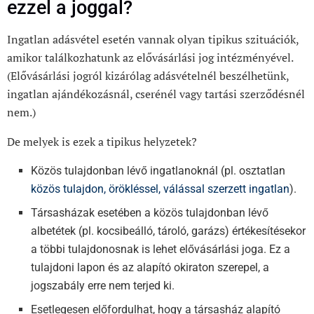
ezzel a joggal?
Ingatlan adásvétel esetén vannak olyan tipikus szituációk,
amikor találkozhatunk az elővásárlási jog intézményével.
(Elővásárlási jogról kizárólag adásvételnél beszélhetünk,
ingatlan ajándékozásnál, cserénél vagy tartási szerződésnél
nem.)
De melyek is ezek a tipikus helyzetek?
Közös tulajdonban lévő ingatlanoknál (pl. osztatlan
közös tulajdon, örökléssel, válással szerzett ingatlan
).
Társasházak esetében a közös tulajdonban lévő
albetétek (pl. kocsibeálló, tároló, garázs) értékesítésekor
a többi tulajdonosnak is lehet elővásárlási joga. Ez a
tulajdoni lapon és az alapító okiraton szerepel, a
jogszabály erre nem terjed ki.
Esetlegesen előfordulhat, hogy a társasház alapító