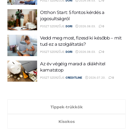
POSZT SZERZŐJE:
DORI
2026.08.03.
0
Otthon Start: 5 fontos kérdés a
jogosultságról
POSZT SZERZŐJE:
DORI
2026.08.03.
0
Vedd meg most, fizesd ki később – mit
tud ez a szolgáltatás?
POSZT SZERZŐJE:
DORI
2026.08.03.
0
Az év végéig marad a diákhitel
kamatstop
POSZT SZERZŐJE:
CREDITLINE
2026.07.20.
0
Tippek-trükkök
Kisokos