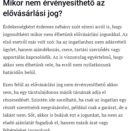
Mikor nem érvényesíthető az
elővásárlási jog?
Érdekességként érdemes néhány szót ejteni arról is, hogy
jogosultként mikor nem élhetünk elővásárlási jogunkkal. Az
első esetről már volt szó: ha az ingatlanhoz nem adásvételi
ügylet, hanem ajándékozás, csere, tartási szerződés vagy
apportálás kapcsolódik. Az is viszonylag egyértelmű, hogy
akkor sem élhetünk vele, ha erről nem nyilatkozunk
határidőn belül.
Ezen felül az elővásárlási jog nem érvényesíthető akkor
sem, ha egy társtulajdonos másik társának adja el
részesedését. Szintén ide sorolható, ha csak az ingatlan egy
részét szeretnénk megvásárolni, például csak a garázst, de a
lakást nem. Sőt, akkor is bukjuk ezt a jogunkat, ha nem az
eladó ajánlatát fogadjuk el, hanem másik árat vagy
feltételeket javasolunk.