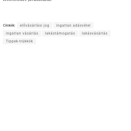
Címkék:
elővásárlási jog
ingatlan adásvétel
ingatlan vásárlás
lakástámogatás
lakásvásárlás
Tippek-trükkök