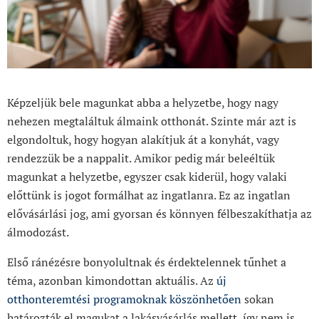
Képzeljük bele magunkat abba a helyzetbe, hogy nagy
nehezen megtaláltuk álmaink otthonát. Szinte már azt is
elgondoltuk, hogy hogyan alakítjuk át a konyhát, vagy
rendezzük be a nappalit. Amikor pedig már beleéltük
magunkat a helyzetbe, egyszer csak kiderül, hogy valaki
előttünk is jogot formálhat az ingatlanra. Ez az ingatlan
elővásárlási jog, ami gyorsan és könnyen félbeszakíthatja az
álmodozást.
Első ránézésre bonyolultnak és érdektelennek tűnhet a
téma, azonban kimondottan aktuális. Az
új
otthonteremtési programoknak köszönhetően
sokan
határozták el magukat a lakásvásárlás mellett, így nem is