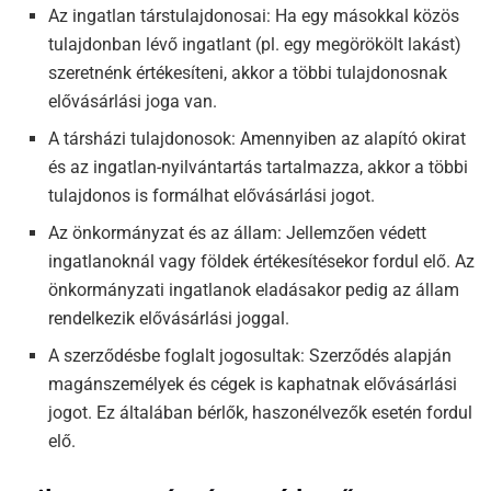
Az ingatlan társtulajdonosai: Ha egy másokkal közös
tulajdonban lévő ingatlant (pl. egy megörökölt lakást)
szeretnénk értékesíteni, akkor a többi tulajdonosnak
elővásárlási joga van.
A társházi tulajdonosok: Amennyiben az alapító okirat
és az ingatlan-nyilvántartás tartalmazza, akkor a többi
tulajdonos is formálhat elővásárlási jogot.
Az önkormányzat és az állam: Jellemzően védett
ingatlanoknál vagy földek értékesítésekor fordul elő. Az
önkormányzati ingatlanok eladásakor pedig az állam
rendelkezik elővásárlási joggal.
A szerződésbe foglalt jogosultak: Szerződés alapján
magánszemélyek és cégek is kaphatnak elővásárlási
jogot. Ez általában bérlők, haszonélvezők esetén fordul
elő.