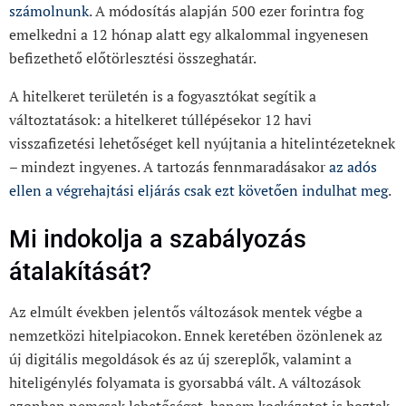
számolnunk
. A módosítás alapján 500 ezer forintra fog
emelkedni a 12 hónap alatt egy alkalommal ingyenesen
befizethető előtörlesztési összeghatár.
A hitelkeret területén is a fogyasztókat segítik a
változtatások: a hitelkeret túllépésekor 12 havi
visszafizetési lehetőséget kell nyújtania a hitelintézeteknek
– mindezt ingyenes. A tartozás fennmaradásakor
az adós
ellen a végrehajtási eljárás csak ezt követően indulhat meg
.
Mi indokolja a szabályozás
átalakítását?
Az elmúlt években jelentős változások mentek végbe a
nemzetközi hitelpiacokon. Ennek keretében özönlenek az
új digitális megoldások és az új szereplők, valamint a
hiteligénylés folyamata is gyorsabbá vált. A változások