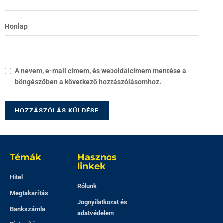
Honlap
A nevem, e-mail címem, és weboldalcímem mentése a
böngészőben a következő hozzászólásomhoz.
Témák
Hasznos
linkek
Hitel
Rólunk
Megtakarítás
Jognyilatkozat és
Bankszámla
adatvédelem