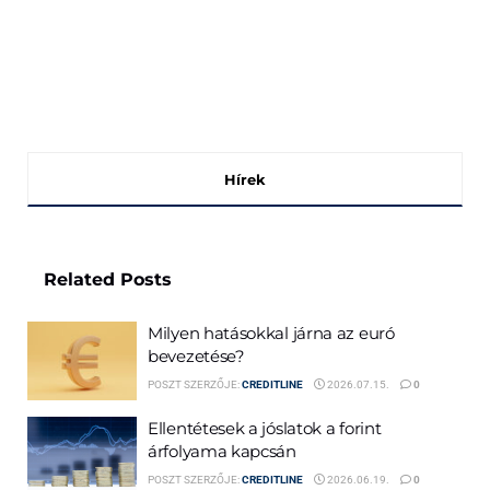
Hírek
Related
Posts
Milyen hatásokkal járna az euró
bevezetése?
POSZT SZERZŐJE:
CREDITLINE
2026.07.15.
0
Ellentétesek a jóslatok a forint
árfolyama kapcsán
POSZT SZERZŐJE:
CREDITLINE
2026.06.19.
0