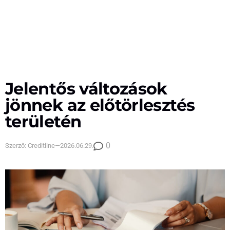
Jelentős változások
jönnek az előtörlesztés
területén
0
Szerző:
Creditline
—
2026.06.29.