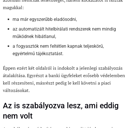
azonban nemcsak lehetőséget, hanem kockázatot is hoztak
magukkal:
ma már egyszerűbb eladósodni,
az automatizált hitelbírálati rendszerek nem mindig
működnek hibátlanul,
a fogyasztók nem feltétlen kapnak teljeskörű,
egyértelmű tájékoztatást.
Éppen ezért két oldalról is indokolt a jelenlegi szabályozás
átalakítása. Egyrészt a banki ügyfeleket erősebb védelemben
kell részesíteni, másrészt pedig le kell követni a piaci
változásokat.
Az is szabályozva lesz, ami eddig
nem volt