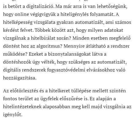
is betört a digitalizáció. Ma már arra is van lehetőségünk,
hogy online végigvigyük a hiteligénylés folyamatát. A
hitelképesség vizsgálata gyakran automatizált, ami számos
kérdést felvet. Többek között azt, hogy milyen adatokat
vizsgálnak a hitelbírálat során? Minden esetben megfelelő
döntést hoz az algoritmus? Mennyire átlátható a rendszer
működése? Ezeket a bizonytalanságokat látva a
döntéshozók úgy vélték, hogy szükséges az automatizált,
digitális rendszerek fogyasztóvédelmi elvárásokhoz való
hozzáigazítása.
Az előtörlesztés és a hitelkeret túllépése mellett szintén
fontos terület az ügyfelek előszűrése is. Ez alapján a
hitelintézeteknek alaposabban meg kell majd vizsgálnia az
igénylőt.