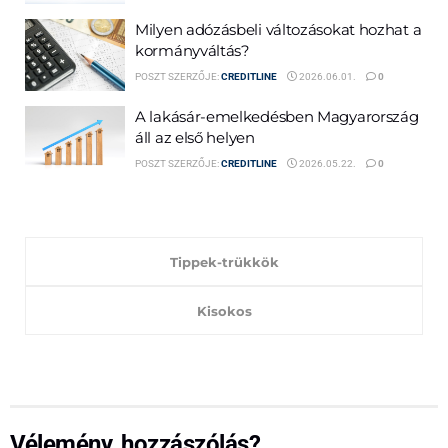
Milyen adózásbeli változásokat hozhat a
kormányváltás?
POSZT SZERZŐJE:
CREDITLINE
2026.06.01.
0
A lakásár-emelkedésben Magyarország
áll az első helyen
POSZT SZERZŐJE:
CREDITLINE
2026.05.22.
0
Tippek-trükkök
Kisokos
Vélemény, hozzászólás?