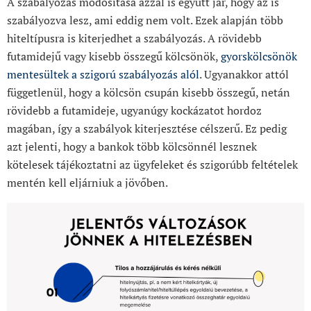
A szabályozás módosítása azzal is együtt jár, hogy az is
szabályozva lesz, ami eddig nem volt. Ezek alapján több
hiteltípusra is kiterjedhet a szabályozás. A rövidebb
futamidejű vagy kisebb összegű kölcsönök,
gyorskölcsönök
mentesültek a szigorú szabályozás alól
. Ugyanakkor attól
függetlenül, hogy a kölcsön csupán kisebb összegű, netán
rövidebb a futamideje, ugyanúgy kockázatot hordoz
magában, így a szabályok kiterjesztése célszerű. Ez pedig
azt jelenti, hogy a bankok több kölcsönnél lesznek
kötelesek tájékoztatni az ügyfeleket és szigorúbb feltételek
mentén kell eljárniuk a jövőben.