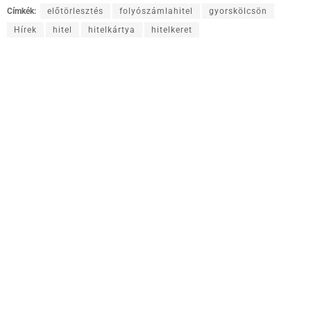
Címkék:
előtörlesztés
folyószámlahitel
gyorskölcsön
Hírek
hitel
hitelkártya
hitelkeret