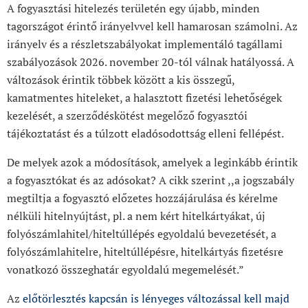
A fogyasztási hitelezés területén egy újabb, minden
tagországot érintő irányelvvel kell hamarosan számolni. Az
irányelv és a részletszabályokat implementáló tagállami
szabályozások 2026. november 20-tól válnak hatályossá. A
változások érintik többek között a kis összegű,
kamatmentes hiteleket, a halasztott fizetési lehetőségek
kezelését, a szerződéskötést megelőző fogyasztói
tájékoztatást és a túlzott eladósodottság elleni fellépést.
De melyek azok a módosítások, amelyek a leginkább érintik
a fogyasztókat és az adósokat? A cikk szerint ,,a jogszabály
megtiltja a fogyasztó előzetes hozzájárulása és kérelme
nélküli hitelnyújtást, pl. a nem kért hitelkártyákat, új
folyószámlahitel/hiteltúllépés egyoldalú bevezetését, a
folyószámlahitelre, hiteltúllépésre, hitelkártyás fizetésre
vonatkozó összeghatár egyoldalú megemelését.”
Az
előtörlesztés kapcsán is lényeges változással kell majd