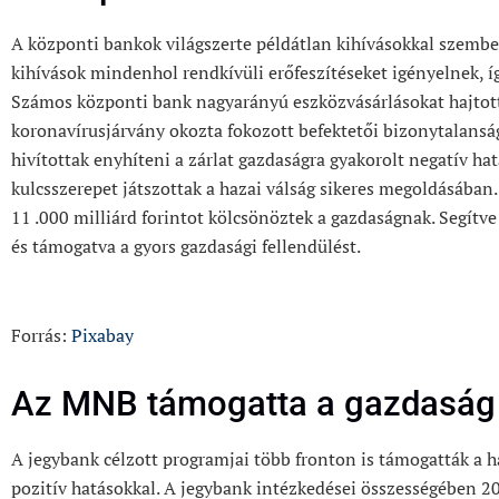
A központi bankok világszerte példátlan kihívásokkal szembe
kihívások mindenhol rendkívüli erőfeszítéseket igényelnek, í
Számos központi bank nagyarányú eszközvásárlásokat hajtott 
koronavírusjárvány okozta fokozott befektetői bizonytalansá
hivítottak enyhíteni a zárlat gazdaságra gyakorolt negatív ha
kulcsszerepet játszottak a hazai válság sikeres megoldásában
11 .000 milliárd forintot kölcsönöztek a gazdaságnak. Segítve 
és támogatva a gyors gazdasági fellendülést.
Forrás:
Pixabay
Az MNB támogatta a gazdaság s
A jegybank célzott programjai több fronton is támogatták a h
pozitív hatásokkal. A jegybank intézkedései összességében 2