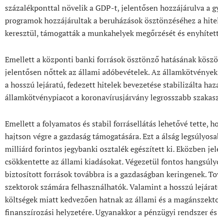
százalékponttal növelik a GDP-t, jelentősen hozzájárulva a g
programok hozzájárultak a beruházások ösztönzéséhez a hite
keresztül, támogatták a munkahelyek megőrzését és enyhített
Emellett a központi banki források ösztönző hatásának kösz
jelentősen nőttek az állami adóbevételek. Az államkötvények 
a hosszú lejáratú, fedezett hitelek bevezetése stabilizálta ha
államkötvénypiacot a koronavírusjárvány legrosszabb szakas
Emellett a folyamatos és stabil forrásellátás lehetővé tette, 
hajtson végre a gazdaság támogatására. Ezt a álság legsúlyos
milliárd forintos jegybanki osztalék egészített ki. Eközben j
csökkentette az állami kiadásokat. Végezetül fontos hangsúlyo
biztosított források továbbra is a gazdaságban keringenek. 
szektorok számára felhasználhatók. Valamint a hosszú lejárat
költségek miatt kedvezően hatnak az állami és a magánszektor
finanszírozási helyzetére. Ugyanakkor a pénzügyi rendszer és