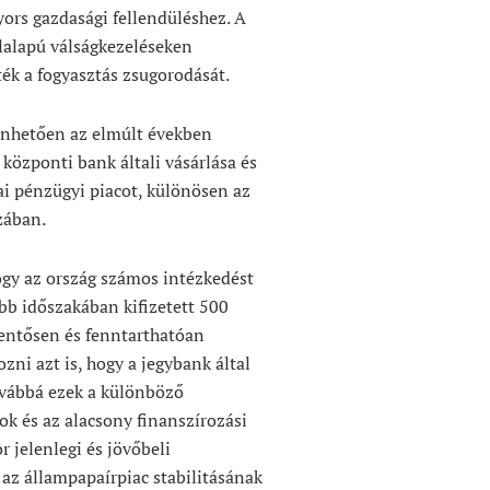
yors gazdasági fellendüléshez. A
lalapú válságkezeléseken
ék a fogyasztás zsugorodását.
önhetően az elmúlt években
központi bank általi vásárlása és
zai pénzügyi piacot, különösen az
zában.
hogy az ország számos intézkedést
abb időszakában kifizetett 500
elentősen és fenntarthatóan
zni azt is, hogy a jegybank által
Továbbá ezek a különböző
ok és az alacsony finanszírozási
 jelenlegi és jövőbeli
 az állampapaírpiac stabilitásának