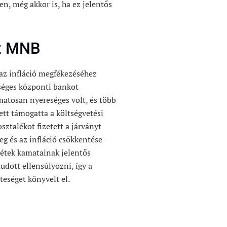
en, még akkor is, ha ez jelentős
az MNB
az infláció megfékezéséhez
séges központi bankot
matosan nyereséges volt, és több
ett támogatta a költségvetési
osztalékot fizetett a járványt
eg és az infláció csökkentése
tek kamatainak jelentős
dott ellensúlyozni, így a
eséget könyvelt el.