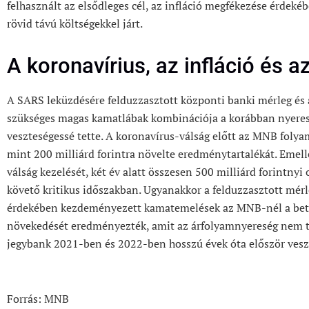
felhasznált az elsődleges cél, az infláció megfékezése érdekéb
rövid távú költségekkel járt.
A koronavírius, az infláció és 
A SARS leküzdésére felduzzasztott központi banki mérleg és 
szükséges magas kamatlábak kombinációja a korábban nyere
veszteségessé tette. A koronavírus-válság előtt az MNB folya
mint 200 milliárd forintra növelte eredménytartalékát. Emell
válság kezelését, két év alatt összesen 500 milliárd forintnyi 
követő kritikus időszakban. Ugyanakkor a felduzzasztott mérl
érdekében kezdeményezett kamatemelések az MNB-nél a beté
növekedését eredményezték, amit az árfolyamnyereség nem tu
jegybank 2021-ben és 2022-ben hosszú évek óta először veszt
Forrás: MNB