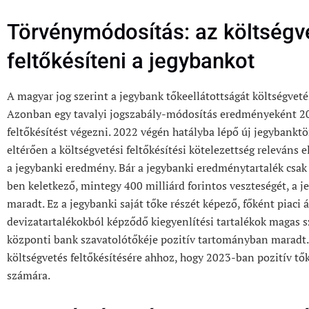
Törvénymódosítás: az költségv
feltőkésíteni a jegybankot
A magyar jog szerint a jegybank tőkeellátottságát költségvetési
Azonban egy tavalyi jogszabály-módosítás eredményeként 2
feltőkésítést végezni. 2022 végén hatályba lépő új jegybanktö
eltérően a költségvetési feltőkésítési kötelezettség releváns
a jegybanki eredmény. Bár a jegybanki eredménytartalék csa
ben keletkező, mintegy 400 milliárd forintos veszteségét, a je
maradt. Ez a jegybanki saját tőke részét képező, főként piaci
devizatartalékokból képződő kiegyenlítési tartalékok magas s
központi bank szavatolótőkéje pozitív tartományban maradt.
költségvetés feltőkésítésére ahhoz, hogy 2023-ban pozitív t
számára.