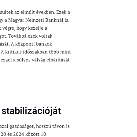
sültek az elmúlt években. Ezek a
gy a Magyar Nemzeti Banknál is.
végre, hogy kezelje a
got. Továbbá ezek voltak
tását. A központi bankok
. A kritikus időszakban több mint
ezzel a súlyos válság elhárítását
tabilizációját
azai gazdaságot, hosszú távon is
020 és 2024 között 10