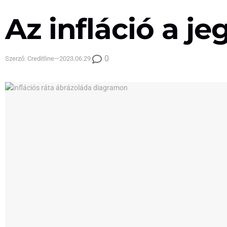
Az infláció a j
0
Szerző:
Creditline
—
2023.06.29.