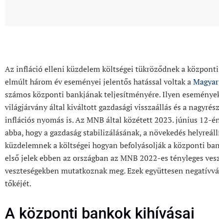
Az infláció elleni küzdelem költségei tükröződnek a központ
elmúlt három év eseményei jelentős hatással voltak a
Magyar
számos központi bankjának teljesítményére. Ilyen események
világjárvány által kiváltott gazdasági visszaállás és a nagyrész
inflációs nyomás is. Az MNB által közétett 2023. június 12-én
abba, hogy a gazdaság stabilizálásának, a növekedés helyreállí
küzdelemnek a költségei hogyan befolyásolják a központi ba
első jelek ebben az országban az MNB 2022-es tényleges ves
veszteségekben mutatkoznak meg. Ezek együttesen negatívvá 
tőkéjét.
A központi bankok kihívásai