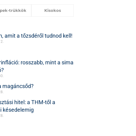
ppek-trükkök
Kisokos
, amit a tőzsdéről tudnod kell!
12.
infláció: rosszabb, mint a sima
ó?
30.
 a magáncsőd?
28.
ztási hitel: a THM-től a
si késedelemig
28.