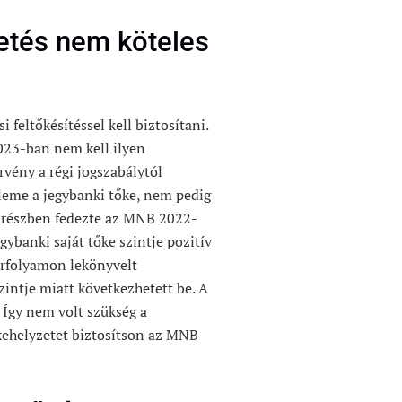
etés nem köteles
 feltőkésítéssel kell biztosítani.
023-ban nem kell ilyen
rvény a régi jogszabálytól
 eleme a jegybanki tőke, nem pedig
k részben fedezte az MNB 2022-
gybanki saját tőke szintje pozitív
 árfolyamon lekönyvelt
zintje miatt következhetett be. A
 Így nem volt szükség a
őkehelyzetet biztosítson az MNB