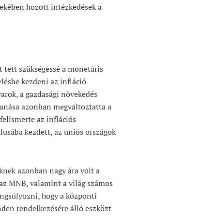
rdekében hozott intézkedések a
t tett szükségessé a monetáris
ésbe kezdeni az infláció
varok, a gazdasági növekedés
banása azonban megváltoztatta a
elismerte az inflációs
klusába kezdett, az uniós országok
knek azonban nagy ára volt a
 az MNB, valamint a világ számos
ngsúlyozni, hogy a központi
inden rendelkezésére álló eszközt