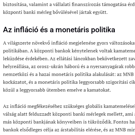
biztosítása, valamint a vállalati finanszírozás támogatása é
központi banki mérleg bővülésével jártak együtt.
Az infláció és a monetáris politika
A világszerte növekvő infláció megjelenése gyors változásoka
politikában. A központi bankok kénytelenek voltak kamatemel
leküzdése érdekében. Az ellátási láncokban bekövetkezett za
helyreállása, az orosz-ukrán háború és a nyersanyagárak rob
nemzetközi és a hazai monetáris politika alakulását: az MNB f
kockázatot, és a monetáris politika leggyorsabb szigorítási ci
közül a leggyorsabb ütemben emelve a kamatokat.
Az infláció megfékezéséhez szükséges globális kamatemelése
válság alatt felduzzadt központi banki mérlegek mellett, ami
más központi bankjának könyveiben is tükröződik. Fontos ha
bankok elsődleges célja az árstabilitás elérése, és az MNB m