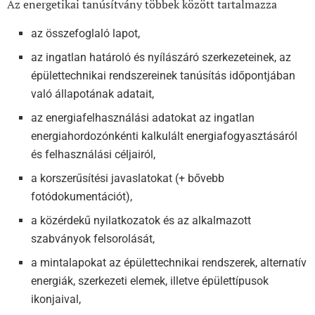
Az energetikai tanúsítvány többek között tartalmazza
az összefoglaló lapot,
az ingatlan határoló és nyílászáró szerkezeteinek, az
épülettechnikai rendszereinek tanúsítás időpontjában
való állapotának adatait,
az energiafelhasználási adatokat az ingatlan
energiahordozónkénti kalkulált energiafogyasztásáról
és felhasználási céljairól,
a korszerűsítési javaslatokat (+ bővebb
fotódokumentációt),
a közérdekű nyilatkozatok és az alkalmazott
szabványok felsorolását,
a mintalapokat az épülettechnikai rendszerek, alternatív
energiák, szerkezeti elemek, illetve épülettípusok
ikonjaival,