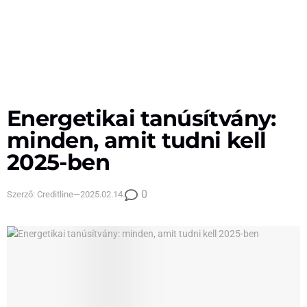
Energetikai tanúsítvány:
minden, amit tudni kell
2025-ben
0
Szerző:
Creditline
—
2025.02.14.