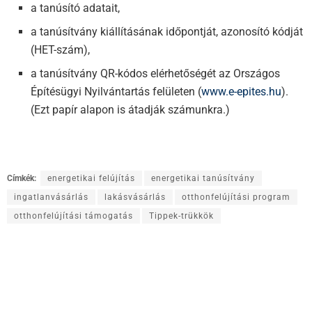
a tanúsító adatait,
a tanúsítvány kiállításának időpontját, azonosító kódját
(HET-szám),
a tanúsítvány QR-kódos elérhetőségét az Országos
Építésügyi Nyilvántartás felületen (
www.e-epites.hu
).
(Ezt papír alapon is átadják számunkra.)
Címkék:
energetikai felújítás
energetikai tanúsítvány
ingatlanvásárlás
lakásvásárlás
otthonfelújítási program
otthonfelújítási támogatás
Tippek-trükkök