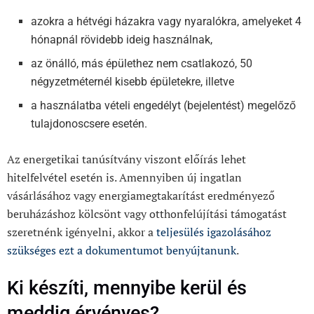
azokra a hétvégi házakra vagy nyaralókra, amelyeket 4
hónapnál rövidebb ideig használnak,
az önálló, más épülethez nem csatlakozó, 50
négyzetméternél kisebb épületekre, illetve
a használatba vételi engedélyt (bejelentést) megelőző
tulajdonoscsere esetén.
Az energetikai tanúsítvány viszont előírás lehet
hitelfelvétel esetén is. Amennyiben új ingatlan
vásárlásához vagy energiamegtakarítást eredményező
beruházáshoz kölcsönt vagy otthonfelújítási támogatást
szeretnénk igényelni, akkor a
teljesülés igazolásához
szükséges ezt a dokumentumot benyújtanunk
.
Ki készíti, mennyibe kerül és
meddig érvényes?