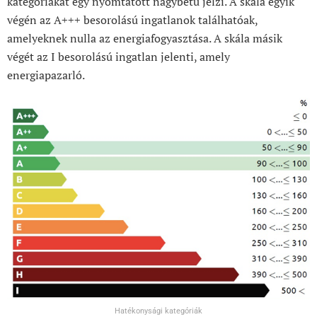
kategóriákat egy nyomtatott nagybetű jelzi. A skála egyik
végén az A+++ besorolású ingatlanok találhatóak,
amelyeknek nulla az energiafogyasztása. A skála másik
végét az I besorolású ingatlan jelenti, amely
energiapazarló.
Hatékonysági kategóriák