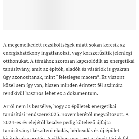
A megemelkedett rezsiköltségek miatt sokan keresik az
energiahatékony ingatlanokat, vagy korszerűsítik jelenlegi
otthonukat. A témához szorosan kapcsolódik az energetikai
tanúsítvány, amit az építők, eladók és vásárlók is gyakran
úgy azonosítanak, mint “felesleges macera”. Ez viszont
közel sem így van, hiszen minden érintett fél számára
rendkívül hasznos lehet ez a dokumentum.
Arról nem is beszélve, hogy az épületek energetikai
tanúsítási rendszere2023. novemberétől megváltozott. A
2024-es év elejétől kezdve pedig kötelező újfajta
tanúsítványt készíteni eladás, bérbeadás és új épület
kivitelezése esetén. A cikkben most ezt a témát tárjuk fel