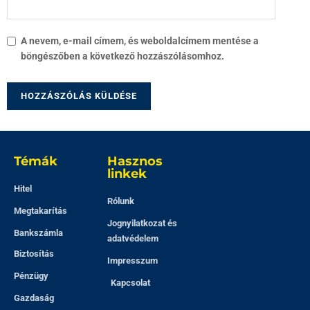
A nevem, e-mail címem, és weboldalcímem mentése a
böngészőben a következő hozzászólásomhoz.
Témák
Hasznos
linkek
Hitel
Rólunk
Megtakarítás
Jognyilatkozat és
Bankszámla
adatvédelem
Biztosítás
Impresszum
Pénzügy
Kapcsolat
Gazdaság