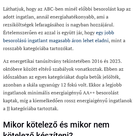
Láthatjuk, hogy az ABC-ben minél előbbi besorolást kap az
adott ingatlan, annál energiahatékonyabb, ami a
rezsiköltségek lefaragásához is nagyban hozzájárul.
Értelemszerűen ez azzal is együtt jár, hogy
egy jobb
besorolású ingatlant magasabb áron lehet eladni
, mint a
rosszabb kategóriába tartozókat.
Az energetikai tanúsítvány tekintetében 2016 és 2023.
októbere között eltérő szabályok vonatkoztak. Ebben az
időszakban az egyes kategóriákat dupla betűk jelölték,
azonban a skála ugyanúgy 12 fokú volt. Ekkor a legjobb
ingatlanok minimális energiaigényű AA++ besorolást
kaptak, míg a kiemelkedően rossz energiaigényű ingatlanok
a JJ kategóriába tartoztak.
Mikor kötelező és mikor nem
kötelező készíteni?