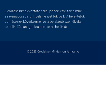
Elemzéseink tájékoztató céllal jönnek létre, tartalmuk
az elemzőcsapatunk véleményét tükrözik. A befektetők
döntéseinek következményei a befektető személyeket
terhelik, Társaságunkra nem terhelhetők át.
© 2023
Creditline
- Minden jog fenntartva