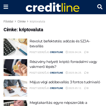
Főoldal
Címke
kriptovaluta
Címke:
kriptovaluta
Revolut befektetés: adózás és SZJA-
bevallás
POSZT SZERZŐJE:
CREDITLINE
2026.04.24.
0
Részvény helyett kriptó: forradalmi vagy
vakmerő lépés?
POSZT SZERZŐJE:
CREDITLINE
2025.06.25.
0
Május végi adóbevallás: 3 fontos tudnivaló
POSZT SZERZŐJE:
CREDITLINE
2025.05.12.
0
Megtakarítás: egyre népszerűbb a