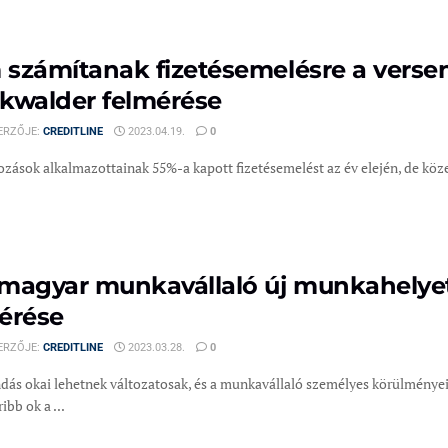
számítanak fizetésemelésre a verse
kwalder felmérése
ERZŐJE:
CREDITLINE
2023.04.19.
0
kozások alkalmazottainak 55%-a kapott fizetésemelést az év elején, de kö
magyar munkavállaló új munkahelyet
érése
ERZŐJE:
CREDITLINE
2023.03.28.
0
dás okai lehetnek változatosak, és a munkavállaló személyes körülményei
ibb ok a ...