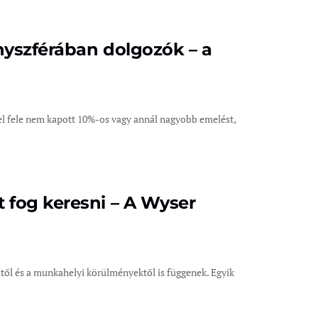
nyszférában dolgozók – a
zel fele nem kapott 10%-os vagy annál nagyobb emelést,
 fog keresni – A Wyser
től és a munkahelyi körülményektől is függenek. Egyik