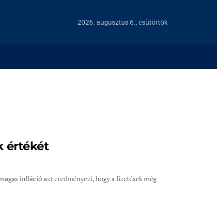
2026. augusztus 6., csütörtök
k értékét
magas infláció azt eredményezi, hogy a fizetések még