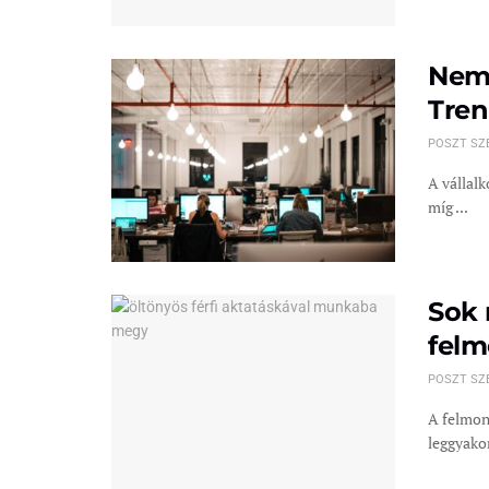
Nem 
Tren
POSZT SZ
A vállal
míg ...
Sok 
felm
POSZT SZ
A felmon
leggyakor