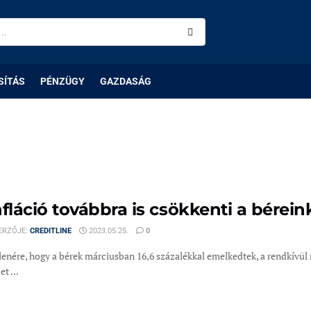
SÍTÁS
PÉNZÜGY
GAZDASÁG
nfláció továbbra is csökkenti a bérein
ERZŐJE:
CREDITLINE
2023.05.25.
0
enére, hogy a bérek márciusban 16,6 százalékkal emelkedtek, a rendkívül 
t ...