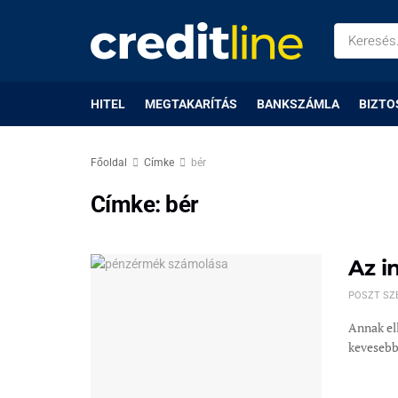
HITEL
MEGTAKARÍTÁS
BANKSZÁMLA
BIZTO
Főoldal
Címke
bér
Címke:
bér
Az i
POSZT SZ
Annak ell
kevesebbe