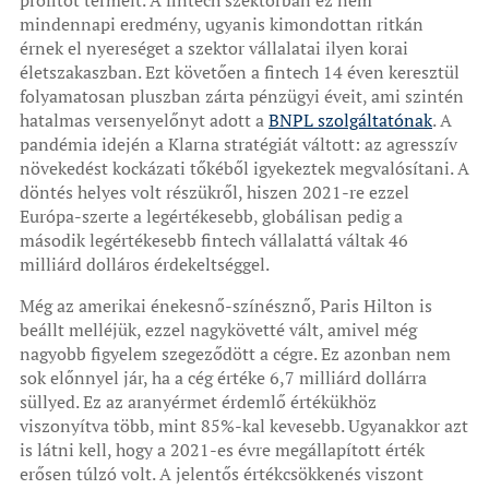
mindennapi eredmény, ugyanis kimondottan ritkán
érnek el nyereséget a szektor vállalatai ilyen korai
életszakaszban. Ezt követően a fintech 14 éven keresztül
folyamatosan pluszban zárta pénzügyi éveit, ami szintén
hatalmas versenyelőnyt adott a
BNPL szolgáltatónak
. A
pandémia idején a Klarna stratégiát váltott: az agresszív
növekedést kockázati tőkéből igyekeztek megvalósítani. A
döntés helyes volt részükről, hiszen 2021-re ezzel
Európa-szerte a legértékesebb, globálisan pedig a
második legértékesebb fintech vállalattá váltak 46
milliárd dolláros érdekeltséggel.
Még az amerikai énekesnő-színésznő, Paris Hilton is
beállt melléjük, ezzel nagykövetté vált, amivel még
nagyobb figyelem szegeződött a cégre. Ez azonban nem
sok előnnyel jár, ha a cég értéke 6,7 milliárd dollárra
süllyed. Ez az aranyérmet érdemlő értékükhöz
viszonyítva több, mint 85%-kal kevesebb. Ugyanakkor azt
is látni kell, hogy a 2021-es évre megállapított érték
erősen túlzó volt. A jelentős értékcsökkenés viszont