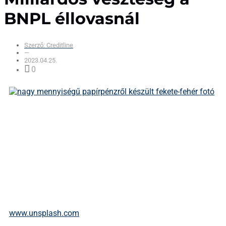
BNPL éllovasnál
Szerző:
Creditline
—
2023.04.25.
0
www.unsplash.com