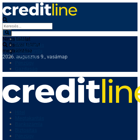
Nincs találat
Hitel
Összes találat
Megtakarítás
megtekintése
Bankszámla
2026. augusztus 9., vasárnap
Biztosítás
Pénzügy
Gazdaság
Hitel
Megtakarítás
Bankszámla
Biztosítás
Pénzügy