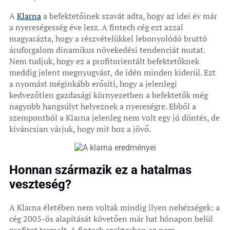
A
Klarna
a befektetőinek szavát adta, hogy az idei év már
a nyereségesség éve lesz. A fintech cég ezt azzal
magyarázta, hogy a részvételükkel lebonyolódó bruttó
áruforgalom dinamikus növekedési tendenciát mutat.
Nem tudjuk, hogy ez a profitorientált befektetőknek
meddig jelent megnyugvást, de idén minden kiderül. Ezt
a nyomást méginkább erősíti, hogy a jelenlegi
kedvezőtlen gazdasági környezetben a befektetők még
nagyobb hangsúlyt helyeznek a nyereségre. Ebből a
szempontból a Klarna jelenleg nem volt egy jó döntés, de
kíváncsian várjuk, hogy mit hoz a jövő.
Honnan származik ez a hatalmas
veszteség?
A Klarna életében nem voltak mindig ilyen nehézségek: a
cég 2005-ös alapítását követően már hat hónapon belül
profitot termelt. A fintech szektorban ez nem