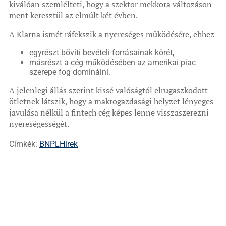
kiválóan szemlélteti, hogy a szektor mekkora változáson
ment keresztül az elmúlt két évben.
A Klarna ismét ráfekszik a nyereséges működésére, ehhez
egyrészt bővíti bevételi forrásainak körét,
másrészt a cég működésében az amerikai piac
szerepe fog dominálni.
A jelenlegi állás szerint kissé valóságtól elrugaszkodott
ötletnek látszik, hogy a makrogazdasági helyzet lényeges
javulása nélkül a fintech cég képes lenne visszaszerezni
nyereségességét.
Címkék:
BNPL
Hírek