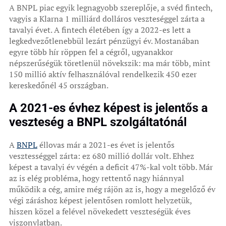
A BNPL piac egyik legnagyobb szereplője, a svéd fintech,
vagyis a Klarna 1 milliárd dolláros veszteséggel zárta a
tavalyi évet. A fintech életében így a 2022-es lett a
legkedvezőtlenebbül lezárt pénzügyi év. Mostanában
egyre több hír röppen fel a cégről, ugyanakkor
népszerűségük töretlenül növekszik: ma már több, mint
150 millió aktív felhasználóval rendelkezik 450 ezer
kereskedőnél 45 országban.
A 2021-es évhez képest is jelentős a
veszteség a BNPL szolgáltatónál
A
BNPL
éllovas már a 2021-es évet is jelentős
vesztességgel zárta: ez 680 millió dollár volt. Ehhez
képest a tavalyi év végén a deficit 47%-kal volt több. Már
az is elég probléma, hogy rettentő nagy hiánnyal
működik a cég, amire még rájön az is, hogy a megelőző év
végi záráshoz képest jelentősen romlott helyzetük,
hiszen közel a felével növekedett veszteségük éves
viszonylatban.