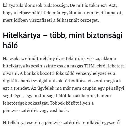
kártyatulajdonosok tudatossága. De mit is takar ez? Azt,
hogy a felhasználók fele már egyáltalán nem fizet kamatot,
mert időben visszafizeti a felhasznált összeget.
Hitelkártya – több, mint biztonsági
háló
Ha csak az elmúlt néhány évre tekintünk vissza, akkor a
hitelkártya kapcsán szinte csak a magas THM-ekről lehetett
olvasni. A bankok közötti fokozódó versenyhelyzet és a
digitális banki szolgáltatások térhódítása viszont megtörte
ezt a trendet. Az ügyfelek ma már nem csupán egy pénzügyi
segítséget, egy biztonsági hálót látnak benne, hanem
lehetőségek sokaságát. Többek között ilyen a
pénzvisszatérítés vagy cashback.
Hitelkártya esetén a pénzvisszatérítés rendkívül egyszerű