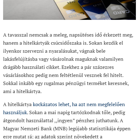
A tavasszal nemcsak a meleg, napsütéses idő érkezett meg,
hanem a hitelkártyák csúcsidőszaka is. Sokan kezdik el
ilyenkor szervezni a nyaralásukat, vágnak bele
lakásfelújításba vagy vásárolnak maguknak valamilyen
drágább használati cikket. Ezekhez a pár százezres
vásárlásokhoz pedig nem feltétlenül vesznek fel hitelt.
Sokkal inkább egy rugalmas pénzügyi terméket keresnek,
ami a hitelkártya.
A hitelkártya
kockázatos lehet, ha azt nem megfelelően
használjuk
. Sokan a mai napig tartózkodnak tőle, pedig
átgondolt használattal ,,ingyen” pénzhez juthatunk. A
Magyar Nemzeti Bank (MNB) legújabb statisztikája éppen
erre mutat rá: az adatok szerint növekedett a