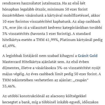
rendszeres használatot jutalmazza. Ha az első két
hónapban legalább ötször, minimum 50 ezer forint
összértékben vásárolunk a kártyával mobilfizetéssel, akkor
10 ezer forintos visszatérítést kaphatunk. Az alap cashback
1%, erre jön rá a választott kedvenc kategóriánkban további
3% visszatérítés (havonta 5 ezer forintig). A standard
hitelkártya esetén a THM 41,99%, Platinum kártyánál pedig
45,49%.
A legjobbak listájáról nem szabad kihagyni a
Gránit Gold
Mastercard Hitelkártya ajánlatát sem. Az első évben
díjmentes, illetve a vásárlásokra 3%-os visszatérítést nyújt
május végéig. Az éves cashback limit pedig 50 ezer forint. A
THM tekintetében verhetetlen az ajánlat: ,,csupán”
33,46%.
Az utóbbi konstrukciónál az alacsony költségekkel
kecsegtet a bank, míg a többinél inkább egyedi, időszakos