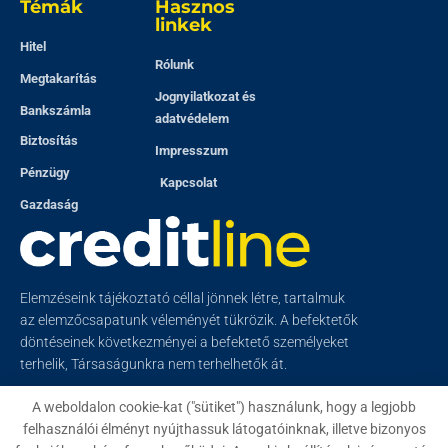
Témák
Hasznos
linkek
Hitel
Rólunk
Megtakarítás
Jognyilatkozat és
Bankszámla
adatvédelem
Biztosítás
Impresszum
Pénzügy
Kapcsolat
Gazdaság
Elemzéseink tájékoztató céllal jönnek létre, tartalmuk
az elemzőcsapatunk véleményét tükrözik. A befektetők
döntéseinek következményei a befektető személyeket
terhelik, Társaságunkra nem terhelhetők át.
A weboldalon cookie-kat ("sütiket") használunk, hogy a legjobb
felhasználói élményt nyújthassuk látogatóinknak, illetve bizonyos