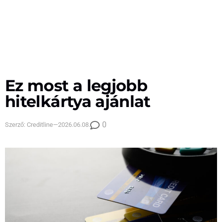
Ez most a legjobb
hitelkártya ajánlat
0
Szerző:
Creditline
—
2026.06.08.