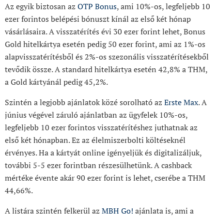
Az egyik biztosan az
OTP Bonus
, ami 10%-os, legfeljebb 10
ezer forintos belépési bónuszt kínál az első két hónap
vásárlásaira. A visszatérítés évi 30 ezer forint lehet, Bonus
Gold hitelkártya esetén pedig 50 ezer forint, ami az 1%-os
alapvisszatérítésből és 2%-os szezonális visszatérítésekből
tevődik össze. A standard hitelkártya esetén 42,8% a THM,
a Gold kártyánál pedig 45,2%.
Szintén a legjobb ajánlatok közé sorolható az
Erste Max
. A
június végével záruló ajánlatban az ügyfelek 10%-os,
legfeljebb 10 ezer forintos visszatérítéshez juthatnak az
első két hónapban. Ez az élelmiszerbolti költéseknél
érvényes. Ha a kártyát online igényeljük és digitalizáljuk,
további 5-5 ezer forintban részesülhetünk. A cashback
mértéke évente akár 90 ezer forint is lehet, cserébe a THM
44,66%.
A listára szintén felkerül az
MBH Go!
ajánlata is, ami a