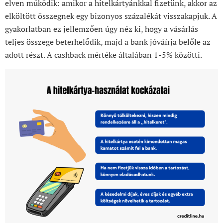
elven működik: amikor a hitelkártyánkkal fizetünk, akkor az
elköltött összegnek egy bizonyos százalékát visszakapjuk. A
gyakorlatban ez jellemzően úgy néz ki, hogy a vásárlás
teljes összege beterhelődik, majd a bank jóváírja belőle az
adott részt. A cashback mértéke általában 1-5% közötti.