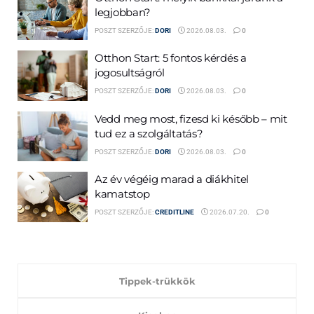
legjobban?
POSZT SZERZŐJE:
DORI
2026.08.03.
0
Otthon Start: 5 fontos kérdés a
jogosultságról
POSZT SZERZŐJE:
DORI
2026.08.03.
0
Vedd meg most, fizesd ki később – mit
tud ez a szolgáltatás?
POSZT SZERZŐJE:
DORI
2026.08.03.
0
Az év végéig marad a diákhitel
kamatstop
POSZT SZERZŐJE:
CREDITLINE
2026.07.20.
0
Tippek-trükkök