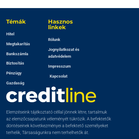
Témák
Hasznos
linkek
Hitel
Rólunk
Megtakarítás
Jognyilatkozat és
Bankszámla
adatvédelem
Biztosítás
Impresszum
Pénzügy
Kapcsolat
Gazdaság
Elemzéseink tájékoztató céllal jönnek létre, tartalmuk
az elemzőcsapatunk véleményét tükrözik. A befektetők
döntéseinek következményei a befektető személyeket
terhelik, Társaságunkra nem terhelhetők át.