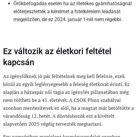
Örökbefogadás esetén ha az illetékes gyámhatóságnál
előterjesztették a kérelmet a hitelkérelem leadását
megelőzően, de ez 2024. január 1-nél nem régebbi.
Ez változik az életkori feltétel
kapcsán
Az igénylőknek jó pár feltételnek meg kell felelnie, ezek
közül az egyik leglényegesebb a feleség életkorát érinti. Ez
alapján a házaspár női tagja az igénylés pillanatában még
nem töltheti be a 41. életévét. A CSOK Plusz szabályai
azonban mentesítenek ez alól, ha a magzat már betöltötte a
várandósság 12. hetét. A döntéshozók ezt a kivételt
alapvetően 2025 végéig tervezték megtartani.
Egy nemrégiben megjelent kormányrendelet azonban