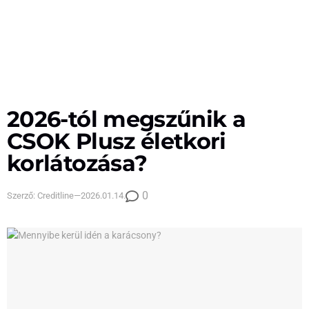
2026-tól megszűnik a
CSOK Plusz életkori
korlátozása?
0
Szerző:
Creditline
—
2026.01.14.