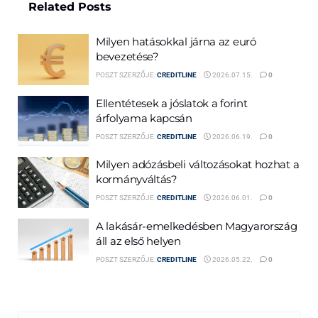
Related
Posts
Milyen hatásokkal járna az euró
bevezetése?
POSZT SZERZŐJE:
CREDITLINE
2026.07.15.
0
Ellentétesek a jóslatok a forint
árfolyama kapcsán
POSZT SZERZŐJE:
CREDITLINE
2026.06.19.
0
Milyen adózásbeli változásokat hozhat a
kormányváltás?
POSZT SZERZŐJE:
CREDITLINE
2026.06.01.
0
A lakásár-emelkedésben Magyarország
áll az első helyen
POSZT SZERZŐJE:
CREDITLINE
2026.05.22.
0