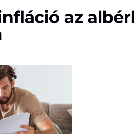
infláció az albér
a