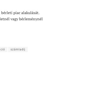
érleti piac alakulását.
letnél vagy bérleménynél
áció
számladíj