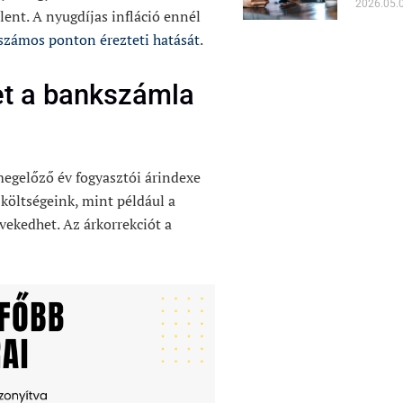
2026.05.
ent. A nyugdíjas infláció ennél
 számos ponton érezteti hatását
.
et a bankszámla
megelőző év fogyasztói árindexe
 költségeink, mint például a
vekedhet. Az árkorrekciót a