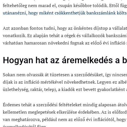
feltehetőleg nem marad el, csupán későbbre tolódik. Ettől fü
utánanézni, hogy miként csökkenthetjük bankszámlánk költs
Azt azonban fontos tudni, hogy az önkéntes díjstop a válla
vonatkozik. Ez alapján tehát a cégek és vállalkozók bankszám
várhatóan hamarosan növekedni fognak az előző évi infláció
Hogyan hat az áremelkedés a bé
Sokan nem olvassák át tüzetesen a szerződésüket, így nincsen
díjak is az infláció mértékével növekedhetnek. Legyen ez albé
üzlethelység, raktár, telep), a kiadók ezt bevett gyakorlatként
Érdemes tehát a szerződési feltételeket mindig alaposan átolv
kellemetlen meglepetések elkerülése érdekében. Az is előford
van meghatározva, például nem az előző évi inflációtól, hogy
áremelkedésétől függ.