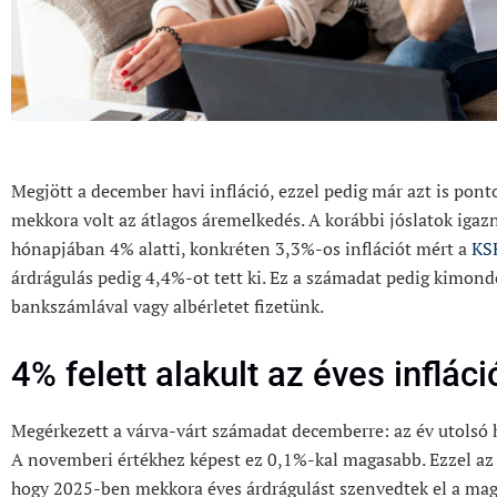
Megjött a december havi infláció, ezzel pedig már azt is pon
mekkora volt az átlagos áremelkedés. A korábbi jóslatok igaz
hónapjában 4% alatti, konkréten 3,3%-os inflációt mért a
KS
árdrágulás pedig 4,4%-ot tett ki. Ez a számadat pedig kimon
bankszámlával vagy albérletet fizetünk.
4% felett alakult az éves infláci
Megérkezett a várva-várt számadat decemberre: az év utolsó 
A novemberi értékhez képest ez 0,1%-kal magasabb. Ezzel az ér
hogy 2025-ben mekkora éves árdrágulást szenvedtek el a magy