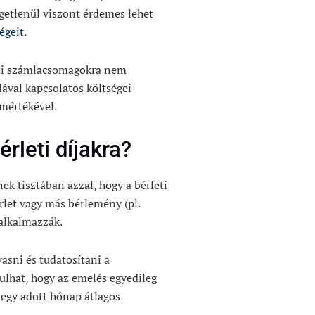
ggetlenül viszont érdemes lehet
égeit
.
lati számlacsomagokra nem
lával kapcsolatos költségei
 mértékével.
rleti díjakra?
ek tisztában azzal, hogy a bérleti
rlet vagy más bérlemény (pl.
 alkalmazzák.
asni és tudatosítani a
ulhat, hogy az emelés egyedileg
 egy adott hónap átlagos