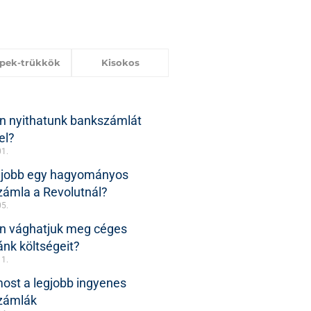
ppek-trükkök
Kisokos
n nyithatunk bankszámlát
el?
01.
 jobb egy hagyományos
ámla a Revolutnál?
05.
n vághatjuk meg céges
nk költségeit?
11.
ost a legjobb ingyenes
zámlák