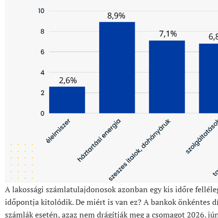
A lakossági számlatulajdonosok azonban egy kis időre felléle
időpontja kitolódik. De miért is van ez? A bankok önkéntes d
számlák esetén, azaz nem drágítják meg a csomagot 2026. jún