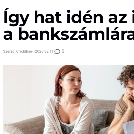
Így hat idén az 
a bankszámlár
0
Szerző:
Creditline
—
2026.02.11.