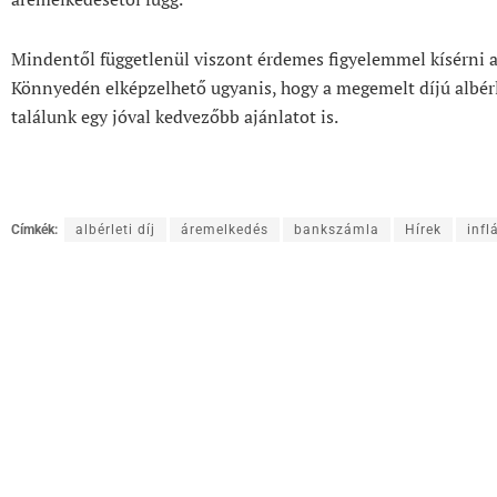
Mindentől függetlenül viszont érdemes figyelemmel kísérni a b
Könnyedén elképzelhető ugyanis, hogy a megemelt díjú albér
találunk egy jóval kedvezőbb ajánlatot is.
Címkék:
albérleti díj
áremelkedés
bankszámla
Hírek
infl