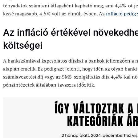
tényadatok számtani átlagaként kapható meg, ami 4,4%-ot jel
kissé magasabb, 4,5% volt az elmúlt évben. Az
infláció pedig
Az infláció értékével növekedh
költségei
A bankszámlával kapcsolatos díjakat a bankok jellemzően a 
alapján emelik. Ez pedig azt jelenti, hogy idén az olyan banki
számlavezetési díj vagy az SMS-szolgáltatás díja 4,4%-kal nö
pénzintézetek általában tavaszra időzítik.