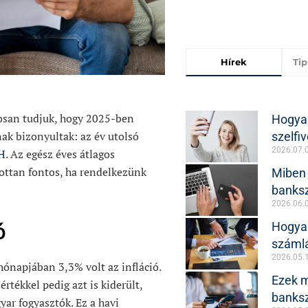
Hírek
Ti
tosan tudjuk, hogy 2025-ben
Hogya
nak bizonyultak: az év utolsó
szelfiv
2026.07.
H
. Az egész éves átlagos
dottan fontos, ha rendelkezünk
Miben
banksz
2026.06.
Hogya
ó
számlá
2026.05.
hónapjában 3,3% volt az infláció.
Ezek m
tékkel pedig azt is kiderült,
banks
ar fogyasztók. Ez a havi