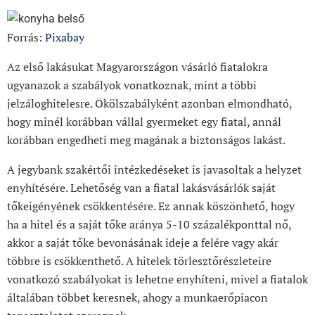
Forrás:
Pixabay
Az első lakásukat Magyarországon vásárló fiatalokra
ugyanazok a szabályok vonatkoznak, mint a többi
jelzáloghitelesre. Ökölszabályként azonban elmondható,
hogy minél korábban vállal gyermeket egy fiatal, annál
korábban engedheti meg magának a biztonságos lakást.
A jegybank szakértői intézkedéseket is javasoltak a helyzet
enyhítésére. Lehetőség van a fiatal lakásvásárlók saját
tőkeigényének csökkentésére. Ez annak köszönhető, hogy
ha a hitel és a saját tőke aránya 5-10 százalékponttal nő,
akkor a saját tőke bevonásának ideje a felére vagy akár
többre is csökkenthető. A hitelek törlesztőrészleteire
vonatkozó szabályokat is lehetne enyhíteni, mivel a fiatalok
általában többet keresnek, ahogy a munkaerőpiacon