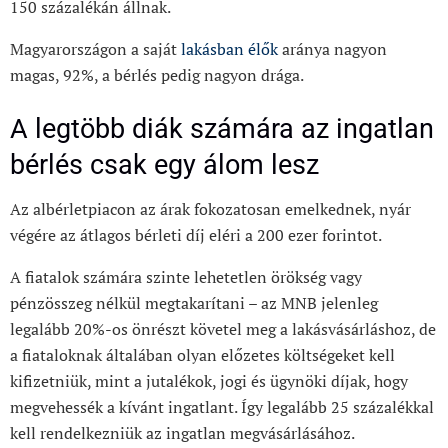
150 százalékán állnak.
Magyarországon a saját
lakásban élők
aránya nagyon
magas, 92%, a bérlés pedig nagyon drága.
A legtöbb diák számára az ingatlan
bérlés csak egy álom lesz
Az albérletpiacon az árak fokozatosan emelkednek, nyár
végére az átlagos bérleti díj eléri a 200 ezer forintot.
A fiatalok számára szinte lehetetlen örökség vagy
pénzösszeg nélkül megtakarítani – az MNB jelenleg
legalább 20%-os önrészt követel meg a lakásvásárláshoz, de
a fiataloknak általában olyan előzetes költségeket kell
kifizetniük, mint a jutalékok, jogi és ügynöki díjak, hogy
megvehessék a kívánt ingatlant. Így legalább 25 százalékkal
kell rendelkezniük az ingatlan megvásárlásához.