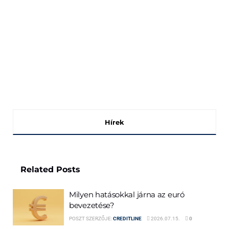
Hírek
Related
Posts
Milyen hatásokkal járna az euró
bevezetése?
POSZT SZERZŐJE:
CREDITLINE
2026.07.15.
0