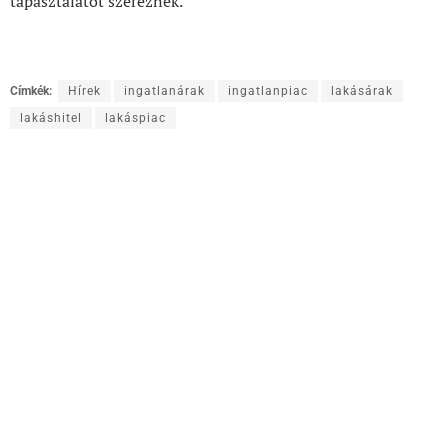
tapasztalatot szereznek.
Címkék:
Hírek
ingatlanárak
ingatlanpiac
lakásárak
lakáshitel
lakáspiac