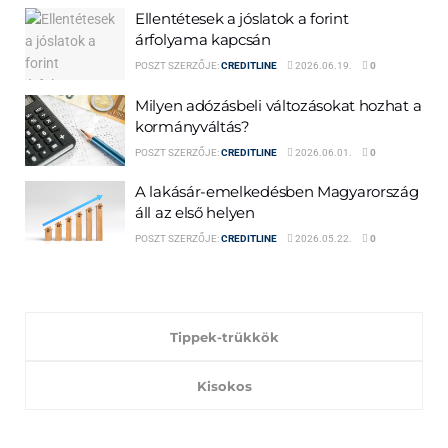
Ellentétesek a jóslatok a forint
árfolyama kapcsán
POSZT SZERZŐJE:
CREDITLINE
2026.06.19.
0
Milyen adózásbeli változásokat hozhat a
kormányváltás?
POSZT SZERZŐJE:
CREDITLINE
2026.06.01.
0
A lakásár-emelkedésben Magyarország
áll az első helyen
POSZT SZERZŐJE:
CREDITLINE
2026.05.22.
0
Tippek-trükkök
Kisokos