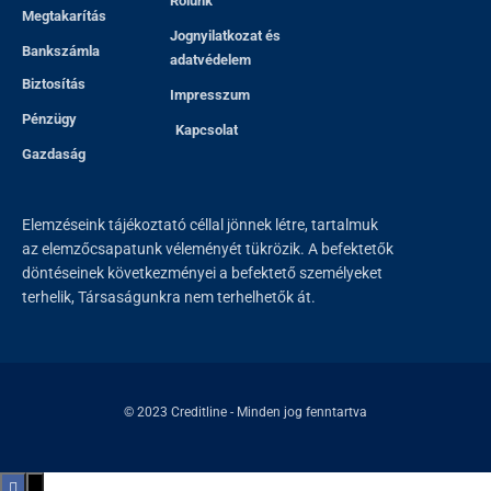
Rólunk
Megtakarítás
Jognyilatkozat és
Bankszámla
adatvédelem
Biztosítás
Impresszum
Pénzügy
Kapcsolat
Gazdaság
Elemzéseink tájékoztató céllal jönnek létre, tartalmuk
az elemzőcsapatunk véleményét tükrözik. A befektetők
döntéseinek következményei a befektető személyeket
terhelik, Társaságunkra nem terhelhetők át.
© 2023
Creditline
- Minden jog fenntartva