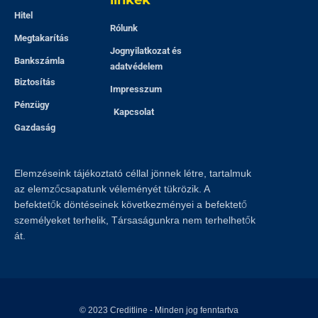
linkek
Hitel
Rólunk
Megtakarítás
Jognyilatkozat és
Bankszámla
adatvédelem
Biztosítás
Impresszum
Pénzügy
Kapcsolat
Gazdaság
Elemzéseink tájékoztató céllal jönnek létre, tartalmuk
az elemzőcsapatunk véleményét tükrözik. A
befektetők döntéseinek következményei a befektető
személyeket terhelik, Társaságunkra nem terhelhetők
át.
© 2023
Creditline
- Minden jog fenntartva