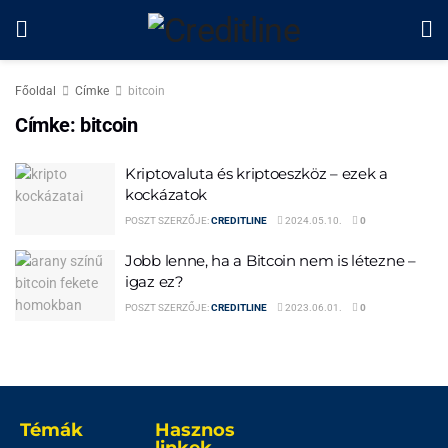
Főoldal
Címke
bitcoin
Címke:
bitcoin
Kriptovaluta és kriptoeszköz – ezek a
kockázatok
POSZT SZERZŐJE:
CREDITLINE
2024.05.10.
0
Jobb lenne, ha a Bitcoin nem is létezne –
igaz ez?
POSZT SZERZŐJE:
CREDITLINE
2023.06.01.
0
Témák
Hasznos