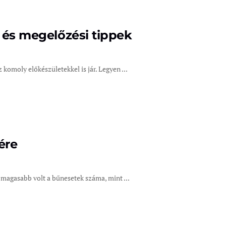
k és megelőzési tippek
 komoly előkészületekkel is jár. Legyen ...
ére
 magasabb volt a bűnesetek száma, mint ...