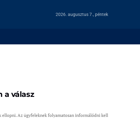
2026. augusztus 7., péntek
n a válasz
 ellopni. Az ügyfeleknek folyamatosan informálódni kell