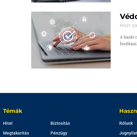
Védd
POSZT SZ
A banki 
fordítani. 
Témák
Haszn
Hitel
Biztosítás
Rólunk
Megtakarítás
Pénzügy
Jognyila