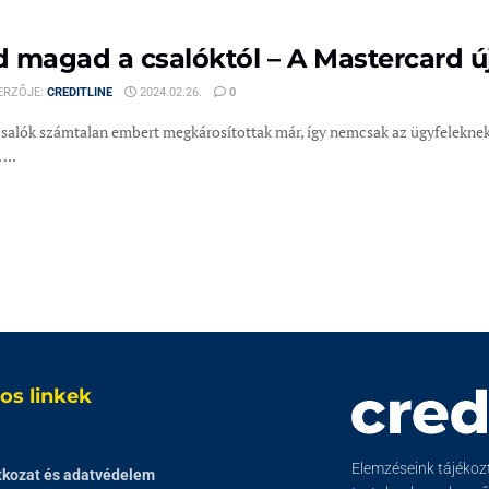
 magad a csalóktól – A Mastercard új
ERZŐJE:
CREDITLINE
2024.02.26.
0
csalók számtalan embert megkárosítottak már, így nemcsak az ügyfeleknek,
...
os linkek
Elemzéseink tájékozta
tkozat és adatvédelem