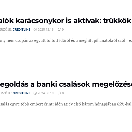
alók karácsonykor is aktívak: trükkö
ERZŐJE:
CREDITLINE
2025.12.18.
0
ny nem csupán az együtt töltött időről és a meghitt pillanatokról szól – ez
egoldás a banki csalások megelőzés
ERZŐJE:
CREDITLINE
2024.08.19.
0
csalás egyre több embert érint: idén az év első három hónapjában 65%-kal