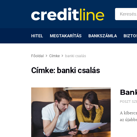
HITEL
MEGTAKARÍTÁS
BANKSZÁMLA
BIZTO
Főoldal
Címke
banki csalás
Címke:
banki csalás
Bank
POSZT SZ
A kiberc
az újabbn