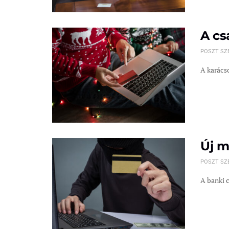
A cs
POSZT SZ
A karácso
Új m
POSZT SZ
A banki 