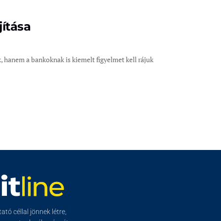
ítása
 hanem a bankoknak is kiemelt figyelmet kell rájuk
tó céllal jönnek létre,