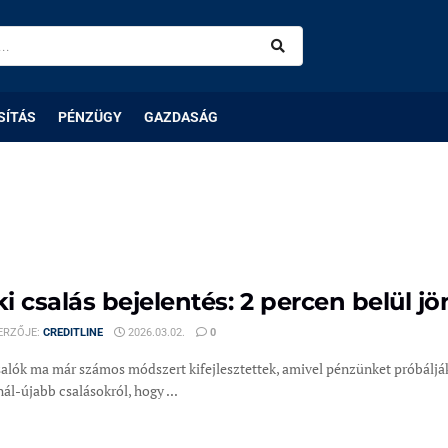
SÍTÁS
PÉNZÜGY
GAZDASÁG
i csalás bejelentés: 2 percen belül jö
ERZŐJE:
CREDITLINE
2026.03.02.
0
salók ma már számos módszert kifejlesztettek, amivel pénzünket próbálják
ál-újabb csalásokról, hogy ...