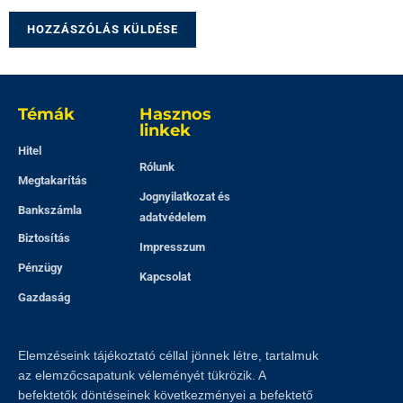
Témák
Hasznos
linkek
Hitel
Rólunk
Megtakarítás
Jognyilatkozat és
Bankszámla
adatvédelem
Biztosítás
Impresszum
Pénzügy
Kapcsolat
Gazdaság
Elemzéseink tájékoztató céllal jönnek létre, tartalmuk
az elemzőcsapatunk véleményét tükrözik. A
befektetők döntéseinek következményei a befektető