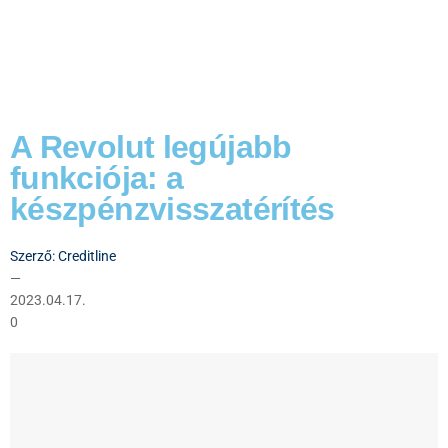
A Revolut legújabb
funkciója: a
készpénzvisszatérítés
Szerző:
Creditline
—
2023.04.17.
0