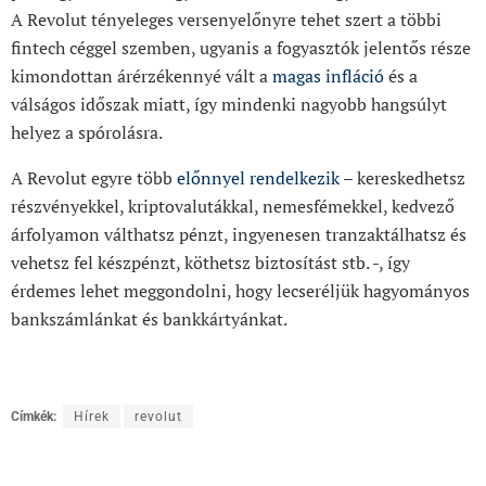
A Revolut tényeleges versenyelőnyre tehet szert a többi
fintech céggel szemben, ugyanis a fogyasztók jelentős része
kimondottan árérzékennyé vált a
magas infláció
és a
válságos időszak miatt, így mindenki nagyobb hangsúlyt
helyez a spórolásra.
A Revolut egyre több
előnnyel rendelkezik
– kereskedhetsz
részvényekkel, kriptovalutákkal, nemesfémekkel, kedvező
árfolyamon válthatsz pénzt, ingyenesen tranzaktálhatsz és
vehetsz fel készpénzt, köthetsz biztosítást stb. -, így
érdemes lehet meggondolni, hogy lecseréljük hagyományos
bankszámlánkat és bankkártyánkat.
Címkék:
Hírek
revolut