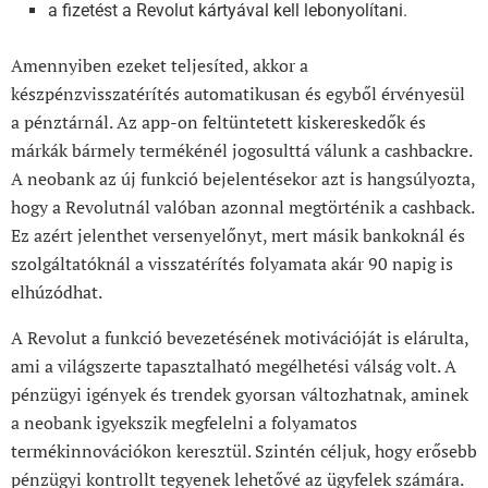
a fizetést a Revolut kártyával kell lebonyolítani.
Amennyiben ezeket teljesíted, akkor a
készpénzvisszatérítés automatikusan és egyből érvényesül
a pénztárnál. Az app-on feltüntetett kiskereskedők és
márkák bármely termékénél jogosulttá válunk a cashbackre.
A neobank az új funkció bejelentésekor azt is hangsúlyozta,
hogy a Revolutnál valóban azonnal megtörténik a cashback.
Ez azért jelenthet versenyelőnyt, mert másik bankoknál és
szolgáltatóknál a visszatérítés folyamata akár 90 napig is
elhúzódhat.
A Revolut a funkció bevezetésének motivációját is elárulta,
ami a világszerte tapasztalható megélhetési válság volt. A
pénzügyi igények és trendek gyorsan változhatnak, aminek
a neobank igyekszik megfelelni a folyamatos
termékinnovációkon keresztül. Szintén céljuk, hogy erősebb
pénzügyi kontrollt tegyenek lehetővé az ügyfelek számára.