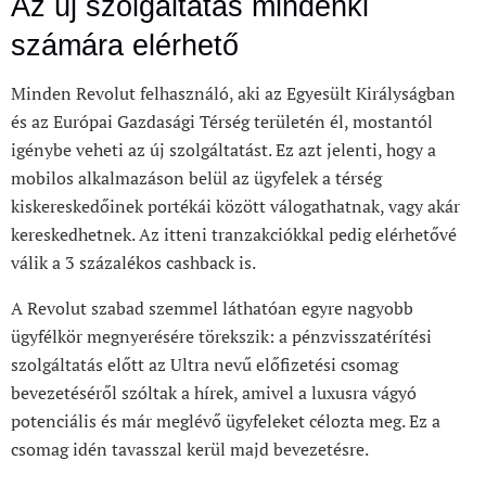
Az új szolgáltatás mindenki
számára elérhető
Minden Revolut felhasználó, aki az Egyesült Királyságban
és az Európai Gazdasági Térség területén él, mostantól
igénybe veheti az új szolgáltatást. Ez azt jelenti, hogy a
mobilos alkalmazáson belül az ügyfelek a térség
kiskereskedőinek portékái között válogathatnak, vagy akár
kereskedhetnek. Az itteni tranzakciókkal pedig elérhetővé
válik a 3 százalékos cashback is.
A Revolut szabad szemmel láthatóan egyre nagyobb
ügyfélkör megnyerésére törekszik: a pénzvisszatérítési
szolgáltatás előtt az Ultra nevű előfizetési csomag
bevezetéséről szóltak a hírek, amivel a luxusra vágyó
potenciális és már meglévő ügyfeleket célozta meg. Ez a
csomag idén tavasszal kerül majd bevezetésre.