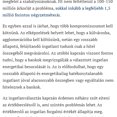
megfelel a szabályozásoknak. Itt nem feltétlenül a 100-150
milliós árkorlát a probléma,
sokkal inkább a legfeljebb 1,5
millió forintos négyzetméterár
.
Ez egyben azzal is járhat, hogy több kompromisszumot kell
kötnünk. Az elképzelések helyett lehet, hogy a külvárosba,
agglomerációba kell költözünk, netán egy rosszabb
állapotú, felújítandó ingatlant tudunk csak a hitel
összegéből megvásárolni. Az utóbbi kapcsán viszont fontos
tudni, hogy a bankok megvizsgálják a választott ingatlan
energetikai besorolását is. Az is előfordulhat, hogy egy
rosszabb állapotú és energetikailag hatékonytalanabb
ingatlant jóval alacsonyabb összegben vagy egyáltalán nem
hiteleznek a bankok.
Az ingatlanválasztás kapcsán érdemes néhány szót ejteni
az értékbecslésről is, ami szintén problémás lehet. Az
értékbecslő az ingatlan forgalmi értékét állapítja meg.