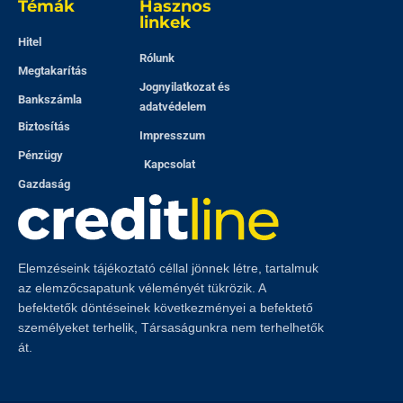
Témák
Hasznos
linkek
Hitel
Rólunk
Megtakarítás
Jognyilatkozat és
Bankszámla
adatvédelem
Biztosítás
Impresszum
Pénzügy
Kapcsolat
Gazdaság
Elemzéseink tájékoztató céllal jönnek létre, tartalmuk
az elemzőcsapatunk véleményét tükrözik. A
befektetők döntéseinek következményei a befektető
személyeket terhelik, Társaságunkra nem terhelhetők
át.