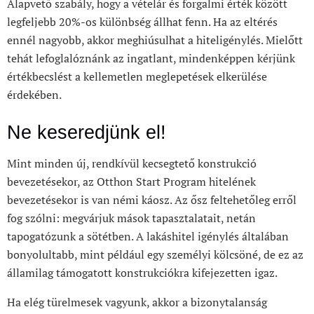
Alapvető szabály, hogy a vételár és forgalmi érték között
legfeljebb 20%-os különbség állhat fenn. Ha az eltérés
ennél nagyobb, akkor meghiúsulhat a hiteligénylés. Mielőtt
tehát lefoglalóznánk az ingatlant, mindenképpen kérjünk
értékbecslést a kellemetlen meglepetések elkerülése
érdekében.
Ne keseredjünk el!
Mint minden új, rendkívül kecsegtető konstrukció
bevezetésekor, az Otthon Start Program hitelének
bevezetésekor is van némi káosz. Az ősz feltehetőleg erről
fog szólni: megvárjuk mások tapasztalatait, netán
tapogatózunk a sötétben. A lakáshitel igénylés általában
bonyolultabb, mint például egy személyi kölcsöné, de ez az
államilag támogatott konstrukciókra kifejezetten igaz.
Ha elég türelmesek vagyunk, akkor a bizonytalanság