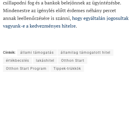
csillapodni fog és a bankok belejönnek az ügyintézésbe.
Mindenestre az igénylés előtt érdemes néhány percet
annak leellenőrzésére is szánni,
hogy egyáltalán jogosultak
vagyunk-e a kedvezményes hitelre
.
Címkék:
állami támogatás
államilag támogatott hitel
értékbecslés
lakáshitel
Otthon Start
Otthon Start Program
Tippek-trükkök