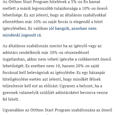
Az Otthon Start Program hitelének a 3%-os fix kamat
mellett a másik legvonzóbb tulajdonsága a 10%-os önerő
lehetősége. Ez azt jelenti, hogy az általános szabályokkal
ellentétben már 10%-os saját forrás is elegendő a hitel
igényléséhez. Ez valóban
jól hangzik, azonban nem
mindenki jogosult rá
.
Az általános szabályozás szerint ha az igénylő vagy az
adóstárs rendelkezik már 50%-os részesedéssel
ingatlanban, akkor nem veheti igénybe a csökkentett önerő
lehetőségét. Ez esetben nem 10, hanem 20%-os saját
forrással kell belevágniuk az igénylésbe. Ez egy házaspár
hiteligénylése esetén azt jelenti, hogy mindkét félnek
teljesítenie kell ezt az előírást. Ugyanez a helyzet, ha a
gyermek valamelyik szülőjét adóstársként bevonva venne
fel hitelt.
Ugyanakkor az Otthon Start Program szabályozása az önerő