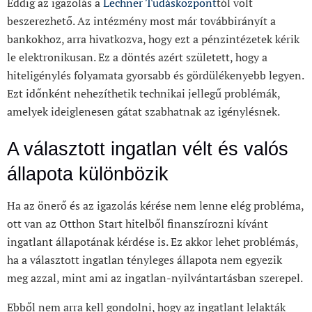
Eddig az igazolás a
Lechner Tudásközpont
tól volt
beszerezhető. Az intézmény most már továbbirányít a
bankokhoz, arra hivatkozva, hogy ezt a pénzintézetek kérik
le elektronikusan. Ez a döntés azért született, hogy a
hiteligénylés folyamata gyorsabb és gördülékenyebb legyen.
Ezt időnként nehezíthetik technikai jellegű problémák,
amelyek ideiglenesen gátat szabhatnak az igénylésnek.
A választott ingatlan vélt és valós
állapota különbözik
Ha az önerő és az igazolás kérése nem lenne elég probléma,
ott van az Otthon Start hitelből finanszírozni kívánt
ingatlant állapotának kérdése is. Ez akkor lehet problémás,
ha a választott ingatlan tényleges állapota nem egyezik
meg azzal, mint ami az ingatlan-nyilvántartásban szerepel.
Ebből nem arra kell gondolni, hogy az ingatlant lelakták