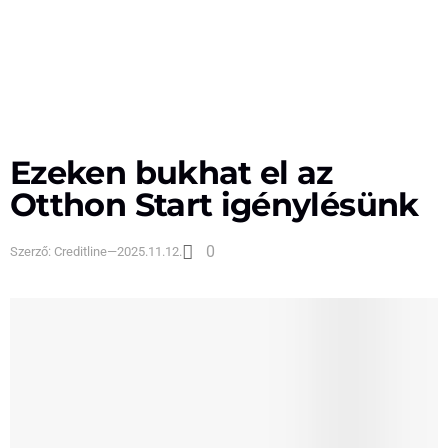
Ezeken bukhat el az
Otthon Start igénylésünk
0
Szerző:
Creditline
—
2025.11.12.