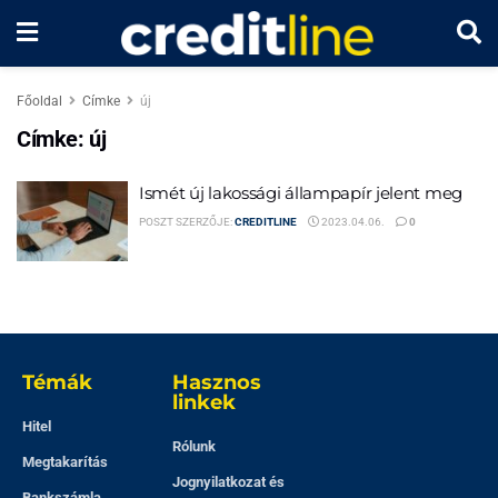
Főoldal
Címke
új
Címke:
új
Ismét új lakossági állampapír jelent meg
POSZT SZERZŐJE:
CREDITLINE
2023.04.06.
0
Témák
Hasznos
linkek
Hitel
Rólunk
Megtakarítás
Jognyilatkozat és
Bankszámla