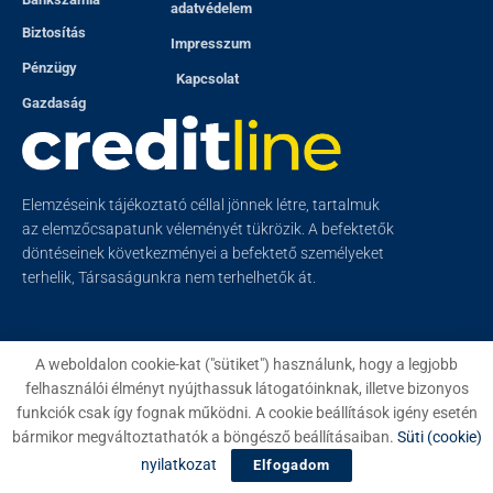
adatvédelem
Biztosítás
Impresszum
Pénzügy
Kapcsolat
Gazdaság
Elemzéseink tájékoztató céllal jönnek létre, tartalmuk
az elemzőcsapatunk véleményét tükrözik. A befektetők
döntéseinek következményei a befektető személyeket
terhelik, Társaságunkra nem terhelhetők át.
A weboldalon cookie-kat ("sütiket") használunk, hogy a legjobb
felhasználói élményt nyújthassuk látogatóinknak, illetve bizonyos
© 2023
Creditline
- Minden jog fenntartva
funkciók csak így fognak működni. A cookie beállítások igény esetén
bármikor megváltoztathatók a böngésző beállításaiban.
Süti (cookie)
nyilatkozat
Elfogadom